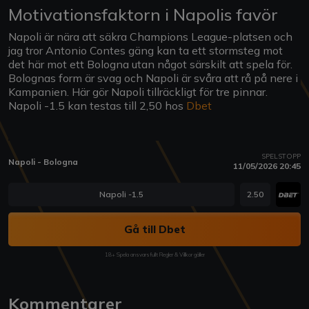
Motivationsfaktorn i Napolis favör
Napoli är nära att säkra Champions League-platsen och
jag tror Antonio Contes gäng kan ta ett stormsteg mot
det här mot ett Bologna utan något särskilt att spela för.
Bolognas form är svag och Napoli är svåra att rå på nere i
Kampanien. Här gör Napoli tillräckligt för tre pinnar.
Napoli -1.5 kan testas till 2,50 hos
Dbet
SPELSTOPP
Napoli - Bologna
11/05/2026 20:45
Napoli -1.5
2.50
Gå till Dbet
18+ Spela ansvarsfullt Regler & Villkor gäller
Kommentarer