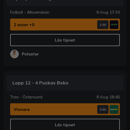
Fotboll - Allsvenskan
8 Aug 17:30
2 asian +0
2.35
Läs tipset
Polsater
Lopp 12 - 4 Puskas Boko
Trav - Östersund
8 Aug 18:45
Vinnare
5.50
Läs tipset