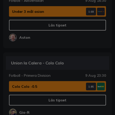
Fotboll - Allsvenskan
9 Aug 16:30
Under 3 mål asian
1.68
Läs tipset
Aston
Union la Calera - Colo Colo
Fotboll - Primera Division
9 Aug 23:30
Colo Colo -0.5
1.85
Läs tipset
Gio-R