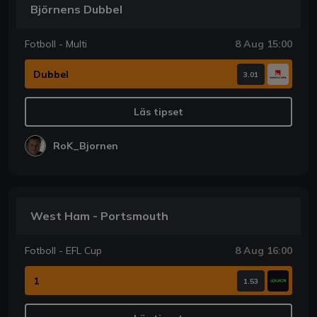
Björnens Dubbel
Fotboll - Multi
8 Aug 15:00
Dubbel
3.01
Läs tipset
RoK_Bjornen
West Ham - Portsmouth
Fotboll - EFL Cup
8 Aug 16:00
1
1.53