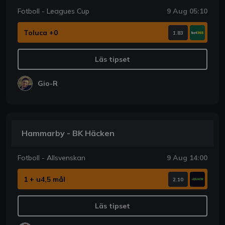
Fotboll - Leagues Cup
9 Aug 05:10
Toluca +0
1.83
Läs tipset
Gio-R
Hammarby - BK Häcken
Fotboll - Allsvenskan
9 Aug 14:00
1 + u4,5 mål
2.10
Läs tipset