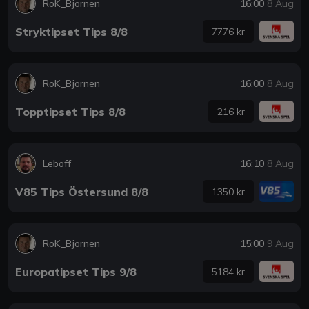
RoK_Bjornen
16:00
8 Aug
Stryktipset Tips 8/8
7776 kr
RoK_Bjornen
16:00
8 Aug
Topptipset Tips 8/8
216 kr
Leboff
16:10
8 Aug
V85 Tips Östersund 8/8
1350 kr
RoK_Bjornen
15:00
9 Aug
Europatipset Tips 9/8
5184 kr