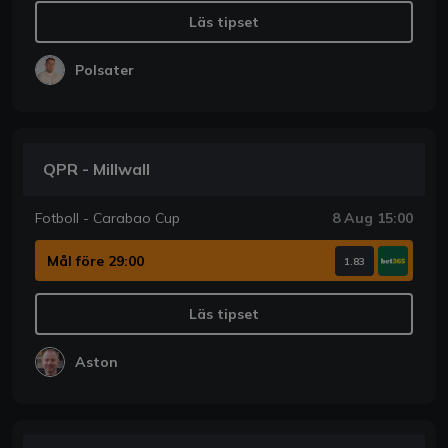
Läs tipset
Polsater
QPR - Millwall
Fotboll - Carabao Cup
8 Aug 15:00
Mål före 29:00
1.83
Läs tipset
Aston