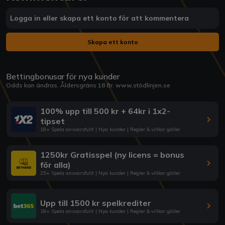
Logga in eller skapa ett konto för att kommentera
Skapa ett konto
Bettingbonusar för nya kunder
Odds kan ändras. Åldersgräns 18 år.
www.stödlinjen.se
100% upp till 500 kr + 64kr i 1x2-
tipset
18+ Spela ansvarsfullt | Nya kunder | Regler & villkor gäller
1250kr Gratisspel (ny licens = bonus
för alla)
25+ Spela ansvarsfullt | Nya kunder | Regler & villkor gäller
Upp till 1500 kr spelkrediter
18+ Spela ansvarsfullt | Nya kunder | Regler & villkor gäller