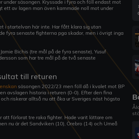
under säsongen. Kryssade i fyra och föll endast mot
igt ett av lagen man även kammade noll mot under
i startelvan här inte. Har fått klara sig utan
e fyra senaste fighterna pga skador, men i övrigt inga
 Jamie Bichis (tre mål på de fyra senaste), Yusuf
dersson som har tre mål på de två senaste
ultat till returen
venskan
säsongen 2022/23 men föll då i kvalet mot BP
vslagen historia i returen (0-0). Efter den fina
B
 och riskerar alltså nu att åka ur Sveriges näst högsta
Åld
stö
 att förlorat tre raka fighter. Hade varit lättare om
en nu är det Sandviken (10), Örebro (14) och Umeå