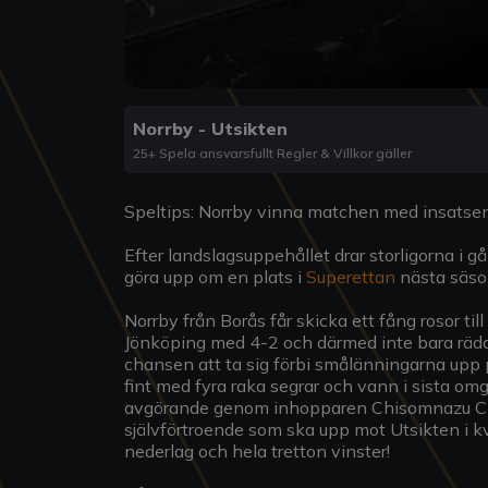
Norrby - Utsikten
25+ Spela ansvarsfullt Regler & Villkor gäller
Speltips: Norrby vinna matchen med insatsen
Efter landslagsuppehållet drar storligorna i 
göra upp om en plats i
Superettan
nästa säso
Norrby från Borås får skicka ett fång rosor t
Jönköping med 4-2 och därmed inte bara rädda
chansen att ta sig förbi smålänningarna upp p
fint med fyra raka segrar och vann i sista o
avgörande genom inhopparen Chisomnazu Chika
självförtroende som ska upp mot Utsikten i kv
nederlag och hela tretton vinster!