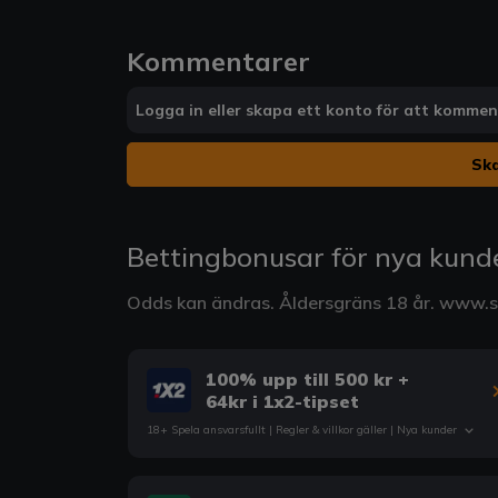
Kommentarer
Logga in eller skapa ett konto för att komme
Ska
Bettingbonusar för nya kund
Odds kan ändras. Åldersgräns 18 år.
www.st
100% upp till 500 kr +
64kr i 1x2-tipset
18+ Spela ansvarsfullt |
Regler & villkor
gäller | Nya kunder