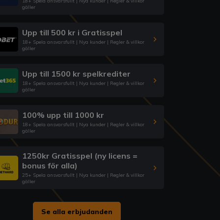
18+ Spela ansvarsfullt | Nya kunder | Regler & villkor
gäller
Upp till 500 kr i Gratisspel
18+ Spela ansvarsfullt | Nya kunder | Regler & villkor
gäller
Upp till 1500 kr spelkrediter
18+ Spela ansvarsfullt | Nya kunder | Regler & villkor
gäller
100% upp till 1000 kr
18+ Spela ansvarsfullt | Nya kunder | Regler & villkor
gäller
1250kr Gratisspel (ny licens =
bonus för alla)
25+ Spela ansvarsfullt | Nya kunder | Regler & villkor
gäller
Se alla erbjudanden