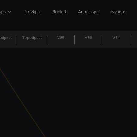
ips
Travtips
Planket
Andelsspel
Nyheter
atipset
Topptipset
V85
V86
V64