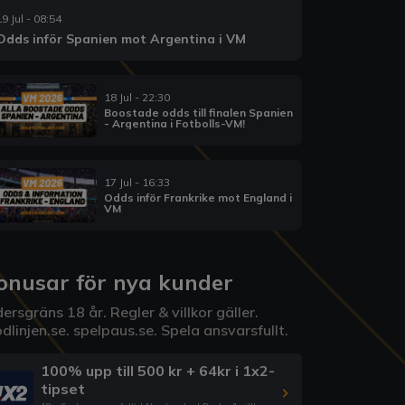
19 Jul - 08:54
Odds inför Spanien mot Argentina i VM
18 Jul - 22:30
Boostade odds till finalen Spanien
- Argentina i Fotbolls-VM!
17 Jul - 16:33
Odds inför Frankrike mot England i
VM
onusar för nya kunder
ersgräns 18 år. Regler & villkor gäller.
dlinjen.se
.
spelpaus.se
. Spela ansvarsfullt.
100% upp till 500 kr + 64kr i 1x2-
tipset