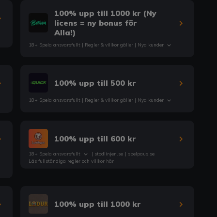
100% upp till 1000 kr (Ny
licens = ny bonus för
Alla!)
18+ Spela ansvarsfullt |
Regler & villkor
gäller | Nya kunder
100% upp till 500 kr
18+ Spela ansvarsfullt |
Regler & villkor
gäller | Nya kunder
100% upp till 600 kr
18+ Spela ansvarsfullt
|
stodlinjen.se
|
spelpaus.se
Läs fullständiga regler och villkor här
100% upp till 1000 kr