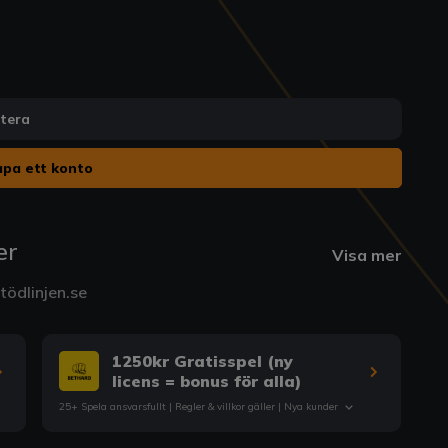
ntera
pa ett konto
er
Visa mer
ödlinjen.se
1250kr Gratisspel (ny
licens = bonus för alla)
25+ Spela ansvarsfullt |
Regler & villkor
gäller | Nya kunder