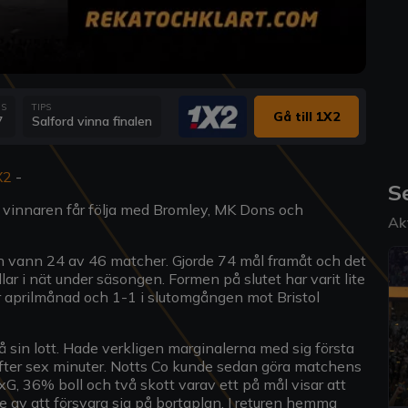
S
TIPS
Gå till 1X2
7
Salford vinna finalen
X2
-
S
r vinnaren får följa med Bromley, MK Dons och
Ak
h vann 24 av 46 matcher. Gjorde 74 mål framåt och det
lar i nät under säsongen. Formen på slutet har varit lite
er aprilmånad och 1-1 i slutomgången mot Bristol
å sin lott. Hade verkligen marginalerna med sig första
 efter sex minuter. Notts Co kunde sedan göra matchens
xG, 36% boll och två skott varav ett på mål visar att
 av att försvara sig på bortaplan. I returen hemma