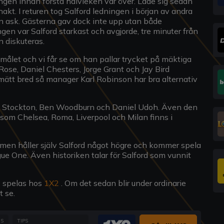
gen innan första halvleken var över. Lade sig sedan
hakt. I returen tog Salford ledningen i början av andra
ten ask. Gästerna gav dock inte upp utan både
gen var Salford starkast och avgjorde, tre minuter från
an diskuteras.
ålet och vi får se om han pallar trycket på mäktiga
e, Daniel Chesters, Jorge Grant och Jay Bird
tt bred så manager Karl Robinson har bra alternativ
e Stockton, Ben Woodburn och Daniel Udoh. Även den
r som Chelsea, Roma, Liverpool och Milan finns i
men håller själv Salford något högre och kommer spela
ague One. Även historiken talar för Salford som vunnit
ds spelas hos
1X2
. Om det sedan blir under ordinarie
att se.
S
TIPS