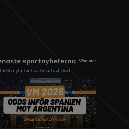
enaste sportnyheterna
Visa mer
tuella nyheter hos Rekatochklart