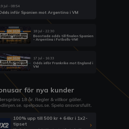
19 Jul - 08:54
Odds inför Spanien mot Argentina i VM
18 Jul - 22:30
Boostade odds till finalen Spanien
- Argentina i Fotbolls-VM!
17 Jul - 16:33
Odds inför Frankrike mot England i
VM
onusar för nya kunder
ersgräns 18 år. Regler & villkor gäller.
dlinjen.se
.
spelpaus.se
. Spela ansvarsfullt.
100% upp till 500 kr + 64kr i 1x2-
tipset