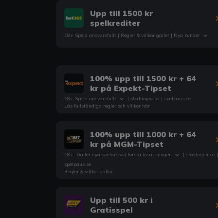
Upp till 1500 kr
spelkrediter
18+ Spela ansvarsfullt |
Regler & villkor
gäller | Nya kunder
100% upp till 1500 kr + 64
kr på Expekt-Tipset
18+ Spela ansvarsfullt
|
stodlinjen.se
|
spelpaus.se
Läs fullständiga regler och villkor här
100% upp till 1000 kr + 64
kr på MGM-Tipset
18+. Gäller nya spelare vid första insättningen
|
stodlinjen.se
|
spelpaus.se
Regler & villkor gäller
Upp till 500 kr i
Gratisspel