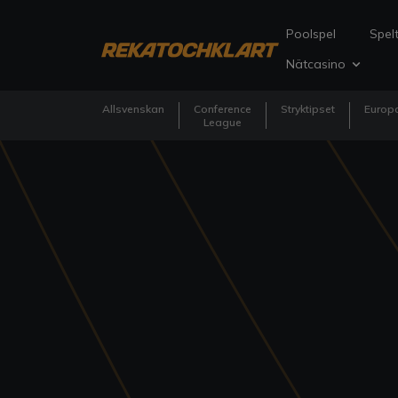
Poolspel
Spelt
Nätcasino
Allsvenskan
Conference
Stryktipset
Europa
League