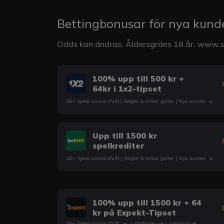
Bettingbonusar för nya kund
Odds kan ändras. Åldersgräns 18 år.
www.st
100% upp till 500 kr +
64kr i 1x2-tipset
18+ Spela ansvarsfullt |
Regler & villkor
gäller | Nya kunder
Upp till 1500 kr
spelkrediter
18+ Spela ansvarsfullt |
Regler & villkor
gäller | Nya kunder
100% upp till 1500 kr + 64
kr på Expekt-Tipset
18+ Spela ansvarsfullt
|
stodlinjen.se
|
spelpaus.se