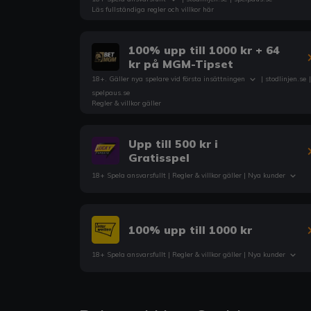
Läs fullständiga regler och villkor här
100% upp till 1000 kr + 64
kr på MGM-Tipset
18+. Gäller nya spelare vid första insättningen
|
stodlinjen.se
|
spelpaus.se
Regler & villkor gäller
Upp till 500 kr i
Gratisspel
18+ Spela ansvarsfullt |
Regler & villkor
gäller | Nya kunder
100% upp till 1000 kr
18+ Spela ansvarsfullt |
Regler & villkor
gäller | Nya kunder