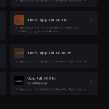
18+ Spela ansvarsfullt |
Regler & villkor
gäller | Nya kunder
100% upp till 600 kr
18+ Spela ansvarsfullt
|
stodlinjen.se
|
spelpaus.se
Läs fullständiga regler och villkor här
100% upp till 1000 kr
18+ Spela ansvarsfullt |
Regler & villkor
gäller | Nya kunder
Upp till 500 kr i
Gratisspel
18+ Spela ansvarsfullt |
Regler & villkor
gäller | Nya kunder