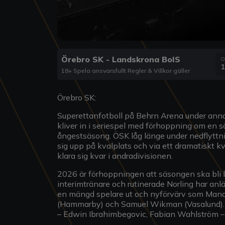
Örebro SK - Landskrona BoIS
O
1
18+ Spela ansvarsfullt Regler & Villkor gäller
Örebro SK:
Superettanfotboll på Behrn Arena under ann
kliver in i seriespel med förhoppning om en
ångestsäsong. ÖSK låg länge under nedflyttni
sig upp på kvalplats och via ett dramatiskt
klara sig kvar i andradivisionen.
2026 är förhoppningen att säsongen ska bli l
interimtränare och rutinerade Norling har anlä
en mängd spelare ut och nyförvärv som Manas
(Hammarby) och Samuel Wikman (Vasalund). D
– Edwin Ibrahimbegovic, Fabian Wahlström – s