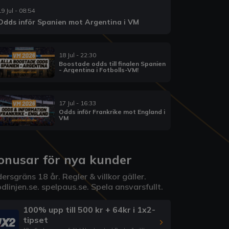
19 Jul - 08:54
Odds inför Spanien mot Argentina i VM
18 Jul - 22:30
Boostade odds till finalen Spanien
- Argentina i Fotbolls-VM!
17 Jul - 16:33
Odds inför Frankrike mot England i
VM
onusar för nya kunder
ersgräns 18 år. Regler & villkor gäller.
dlinjen.se
.
spelpaus.se
. Spela ansvarsfullt.
100% upp till 500 kr + 64kr i 1x2-
tipset