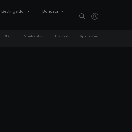
Bettingsidor
Bonusar
DD
Spelskolan
Discord
Spelboken