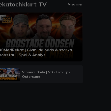
ekatochklart TV
Visa mer
30MedRekat | Givmilda odds & starka
boostar! | Spel & Analys
Vinnarcirkeln | V85 Trav 8/8
Östersund