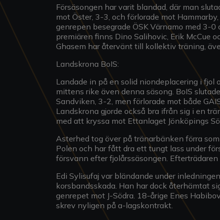
Försäsongen har varit blandad, där man sluta
mot Öster, 3-3, och förlorade mot Hammarby, 3-
genrepen besegrade ÖSK Värnamo med 3-0 och
premiären finns Dino Salihovic, Erik McCu
Ghasem har återvänt till kollektiv träning, äv
Landskrona BoIS:
Landade in på en solid niondeplacering i fjol 
mittens rike även denna säsong. BoIS slutade
Sandviken, 3-2, men förlorade mot både GAIS,
Landskrona gjorde också bra ifrån sig i en 
med att kryssa mot Ettanlaget Jönköpings Söd
Asterhed tog över på tränarbänken förra som
Polen och har fått dra ett tungt lass under 
försvann efter fjolårssäsongen. Efterträdaren 
Edi Sylisufaj var bländande under inledningen
korsbandsskada. Han har dock återhämtat sig
genrepet mot J-Södra. 18-årige Enes Habibov
skrev nyligen på a-lagskontrakt.