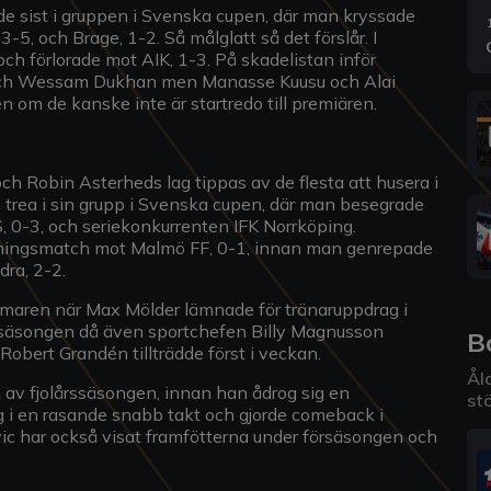
de sist i gruppen i Svenska cupen, där man kryssade
5, och Brage, 1-2. Så målglatt så det förslår. I
 förlorade mot AIK, 1-3. På skadelistan inför
e och Wessam Dukhan men Manasse Kuusu och Alai
en om de kanske inte är startredo till premiären.
och Robin Asterheds lag tippas av de flesta att husera i
 trea i sin grupp i Svenska cupen, där man besegrade
 0-3, och seriekonkurrenten IFK Norrköping.
träningsmatch mot Malmö FF, 0-1, innan man genrepade
ra, 2-2.
maren när Max Mölder lämnade för tränaruppdrag i
försäsongen då även sportchefen Billy Magnusson
B
Robert Grandén tillträdde först i veckan.
Åld
 av fjolårssäsongen, innan han ådrog sig en
stö
 i en rasande snabb takt och gjorde comeback i
ic har också visat framfötterna under försäsongen och