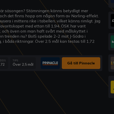
här säsongen? Stämningen känns betydligt mer
t och det finns hopp om någon form av Norling-effekt.
a i mittens rike i tabellen, vilket känns rimligt. Jag
 favoritskapet med ettan till 1,94. ÖSK har varit
r, och även om man haft svårt med målskyttet i
den trenden nu? BoIS spelade 2-2 mot J-Södra i
 i båda riktningar. Över 2.5 mål kan testas till 1,72
DDS
TIPS
Gå till Pinnacle
.72
Över 2,5 mål