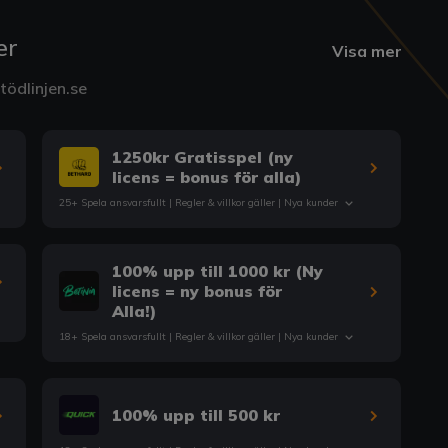
er
Visa mer
ödlinjen.se
1250kr Gratisspel (ny
licens = bonus för alla)
25+ Spela ansvarsfullt |
Regler & villkor
gäller | Nya kunder
100% upp till 1000 kr (Ny
licens = ny bonus för
Alla!)
18+ Spela ansvarsfullt |
Regler & villkor
gäller | Nya kunder
100% upp till 500 kr