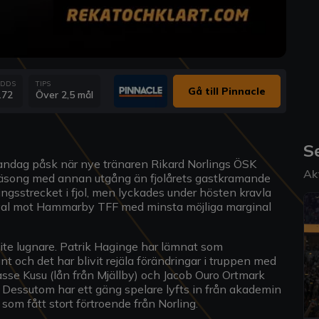
DDS
TIPS
Gå till Pinnacle
.72
Över 2,5 mål
S
andag påsk när nye tränaren Rikard Norlings ÖSK
Ak
 säsong med annan utgång än fjolårets gastkramande
ngsstrecket i fjol, men lyckades under hösten kravla
 kval mot Hammarby TFF med minsta möjliga marginal
ite lugnare. Patrik Haginge har lämnat som
nt och det har blivit rejäla förändringar i truppen med
se Kusu (lån från Mjällby) och Jacob Ouro Ortmark
essutom har ett gäng spelare lyfts in från akademin
om fått stort förtroende från Norling.