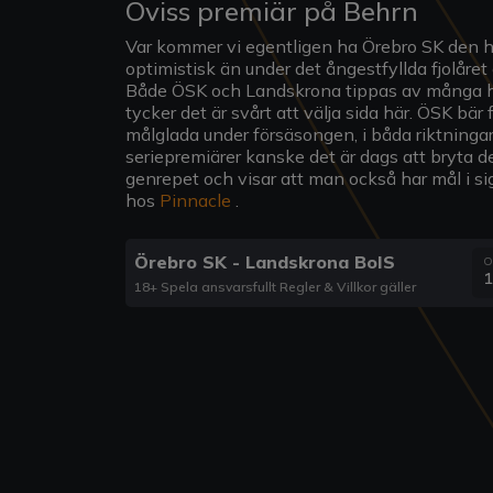
Oviss premiär på Behrn
Var kommer vi egentligen ha Örebro SK den 
optimistisk än under det ångestfyllda fjolåre
Både ÖSK och Landskrona tippas av många huser
tycker det är svårt att välja sida här. ÖSK bär
målglada under försäsongen, i båda riktninga
seriepremiärer kanske det är dags att bryta 
genrepet och visar att man också har mål i sig,
hos
Pinnacle
.
Örebro SK - Landskrona BoIS
O
1
18+ Spela ansvarsfullt Regler & Villkor gäller