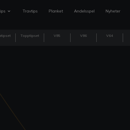
ips
Travtips
Planket
Andelsspel
Nyheter
tipset
Topptipset
V85
V86
V64