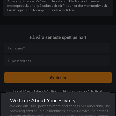
Ansvarig utgivare på Rekatochklart.com. Medverkar i diverse
mediaproduktioner på sidan och på fritiden är det Hammarby och
Euroleague som tar upp merparten av tiden.
Få våra senaste speltips här!
Jag vill få nyhetsbrev från Rekatochklart och jag är 18+. Regler
och villkor gäller.
*
We Care About Your Privacy
We and our
1006
partners store and access personal data, like
browsing data or unique identifiers, on your device. Selecting I
Accept enables tracking technologies to support the purposes