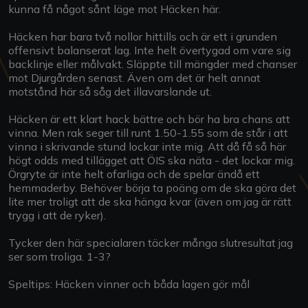
kunna få något sånt läge mot Häcken här.
Häcken har bara två nollor hittills och är ett i grunden
offensivt balanserat lag. Inte helt övertygad om vare sig
backlinje eller målvakt. Släppte till mängder med chanser
mot Djurgården senast. Även om det är helt annat
motstånd här så såg det illavarslande ut.
Häcken är ett klart hack bättre och bör ha bra chans att
vinna. Men rak seger till runt 1.50-1.55 som de står i att
vinna i skrivande stund lockar inte mig. Att då få så här
högt odds med tillägget att ÖIS ska näta - det lockar mig.
Örgryte är inte helt ofarliga och de spelar ändå ett
hemmaderby. Behöver börja ta poäng om de ska göra det
lite mer troligt att de ska hänga kvar (även om jag är rätt
trygg i att de ryker).
Tycker den här specialaren täcker många slutresultat jag
ser som troliga. 1-3?
Speltips: Häcken vinner och båda lagen gör mål