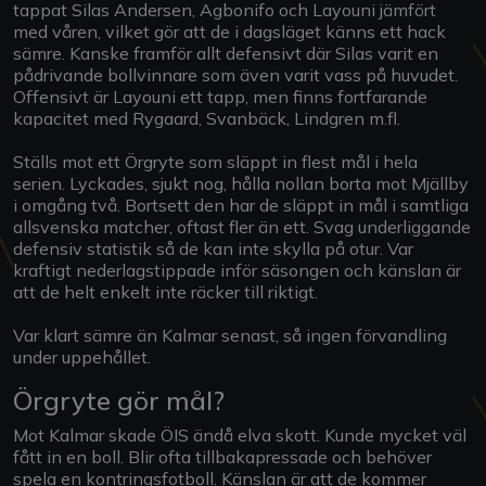
tappat Silas Andersen, Agbonifo och Layouni jämfört
med våren, vilket gör att de i dagsläget känns ett hack
sämre. Kanske framför allt defensivt där Silas varit en
pådrivande bollvinnare som även varit vass på huvudet.
Offensivt är Layouni ett tapp, men finns fortfarande
kapacitet med Rygaard, Svanbäck, Lindgren m.fl.
Ställs mot ett Örgryte som släppt in flest mål i hela
serien. Lyckades, sjukt nog, hålla nollan borta mot Mjällby
i omgång två. Bortsett den har de släppt in mål i samtliga
allsvenska matcher, oftast fler än ett. Svag underliggande
defensiv statistik så de kan inte skylla på otur. Var
kraftigt nederlagstippade inför säsongen och känslan är
att de helt enkelt inte räcker till riktigt.
Var klart sämre än Kalmar senast, så ingen förvandling
under uppehållet.
Örgryte gör mål?
Mot Kalmar skade ÖIS ändå elva skott. Kunde mycket väl
fått in en boll. Blir ofta tillbakapressade och behöver
spela en kontringsfotboll. Känslan är att de kommer