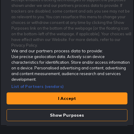
shown under we and our partners process data to provide. If
trackers are disabled, some content and ads you see may not be
Affiliate Modell
Ansvarsfullt Spelande
Cookie Policy
as relevant to you. You can resurface this menu to change your
Om Rekatochklart
F.A.Q
Användarvilkor
choices or withdraw consent at any time by clicking the Show
Purposes link on the bottom of the webpage [or the floating icon
Kontakta oss
Nyhetsarkiv
Integritetspolicy
on the bottom-left of the webpage, if applicable]. Your choices will
Redaktionen
Tipsarkiv
Sportkalender
have effect within our Website. For more details, refer to our
Privacy Policy.
Redaktionell policy
Rekatochklart shop
We and our partners process data to provide:
Use precise geolocation data. Actively scan device
Rekatochklart.com är Sveriges ledande betting-community. 2017 nominerades
Rekatochklart som en av världens bästa spelinformations-sajter på spelbranschens egen
characteristics for identification. Store and/or access information
Oscarsgala EGR Awards.
on a device. Personalised advertising and content, advertising
Rekatochklart är oberoende och ej knutet till något specifikt spelbolag. Här hittar du
and content measurement, audience research and services
speltips, unika insättningsbonusar och erbjudanden från de största och mest seriösa
development.
spelbolagen. En spelbok, spelskola, information om skador och avstängningar samt vårt
populära klotterplank.
List of Partners (vendors)
Har du några frågor är du välkommen att
kontakta oss
.
I Accept
Copyright © Rekatochklart.com 2008-2026 - Alla rättigheter reserverade.
Spela ansvarsfullt. Åldersgränsen för spel är 18+ Har ditt spelande blivit ett
problem? Kontakta stödlinjen på 020-81 91 00. Odds kan ändras. Alla odds var
Show Purposes
korrekta vid den tidpunkt de publicerades. Spel utan konto innebär att man
använder e-legitimation för registrering. Delar av innehållet på sajten är
kommersiellt innehåll.