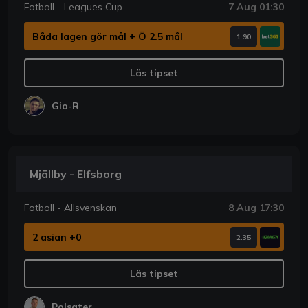
Fotboll - Leagues Cup
7 Aug 01:30
Båda lagen gör mål + Ö 2.5 mål
1.90
Läs tipset
Gio-R
Mjällby - Elfsborg
Fotboll - Allsvenskan
8 Aug 17:30
2 asian +0
2.35
Läs tipset
Polsater