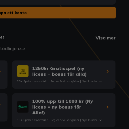
pa ett konto
er
Visa mer
ödlinjen.se
1250kr Gratisspel (ny
licens = bonus för alla)
25+ Spela ansvarsfullt |
Regler & villkor
gäller | Nya kunder
100% upp till 1000 kr (Ny
licens = ny bonus för
Alla!)
18+ Spela ansvarsfullt |
Regler & villkor
gäller | Nya kunder