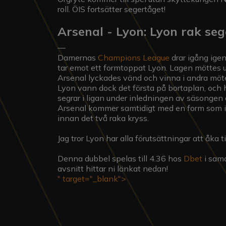
roll. ÖIS fortsätter segertåget!
Arsenal - Lyon: Lyon rak seg
—
Damernas
Champions League
drar igång ige
tar emot ett formtoppat Lyon. Lagen möttes u
Arsenal lyckades vänd och vinna i andra möt
Lyon vann dock det första på bortaplan, och
segrar i ligan under inledningen av säsongen 
Arsenal kommer samtidigt med en form som in
innan det två raka kryss.
Jag tror Lyon har alla förutsättningar att åka 
Denna dubbel spelas till 4.36 hos
Dbet
i sam
avsnitt hittar ni länkat nedan!
" target="_blank">