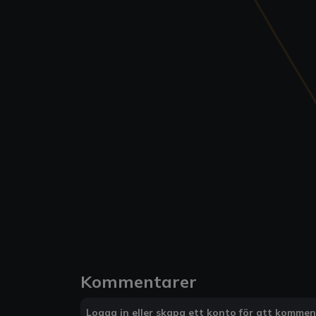
Kommentarer
Logga in eller skapa ett konto för att komme