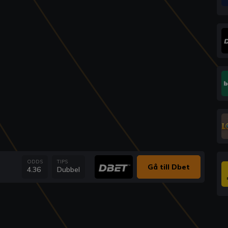
ODDS
TIPS
Gå till Dbet
4.36
Dubbel