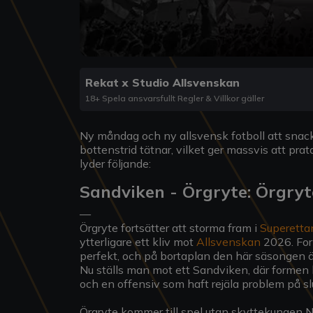
Rekat x Studio Allsvenskan
18+ Spela ansvarsfullt Regler & Villkor gäller
Ny måndag och ny allsvensk fotboll att snac
bottenstrid tätnar, vilket ger massvis att pra
lyder följande:
Sandviken - Örgryte: Örgryt
—
Örgryte fortsätter att storma fram i
Superetta
ytterligare ett kliv mot
Allsvenskan
2026. Form
perfekt, och på bortaplan den här säsongen är
Nu ställs man mot ett Sandviken, där formen bö
och en offensiv som haft rejäla problem på sl
Örgryte kommer till spel utan skyttekungen N