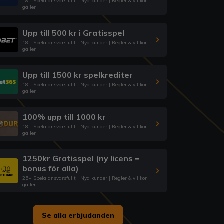
18+ Spela ansvarsfullt | Nya kunder | Regler & villkor
gäller
Upp till 500 kr i Gratisspel
18+ Spela ansvarsfullt | Nya kunder | Regler & villkor
gäller
Upp till 1500 kr spelkrediter
18+ Spela ansvarsfullt | Nya kunder | Regler & villkor
gäller
100% upp till 1000 kr
18+ Spela ansvarsfullt | Nya kunder | Regler & villkor
gäller
1250kr Gratisspel (ny licens =
bonus för alla)
25+ Spela ansvarsfullt | Nya kunder | Regler & villkor
gäller
Se alla erbjudanden