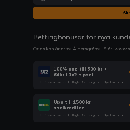
Ska
Bettingbonusar för nya kund
Odds kan ändras. Åldersgräns 18 år.
www.st
100% upp till 500 kr +
64kr i 1x2-tipset
18+ Spela ansvarsfullt |
Regler & villkor
gäller | Nya kunder
Upp till 1500 kr
spelkrediter
18+ Spela ansvarsfullt |
Regler & villkor
gäller | Nya kunder