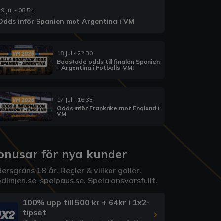
19 Jul - 08:54
Odds inför Spanien mot Argentina i VM
18 Jul - 22:30
Boostade odds till finalen Spanien
- Argentina i Fotbolls-VM!
17 Jul - 16:33
Odds inför Frankrike mot England i
VM
onusar för nya kunder
ersgräns 18 år. Regler & villkor gäller.
dlinjen.se
.
spelpaus.se
. Spela ansvarsfullt.
100% upp till 500 kr + 64kr i 1x2-
tipset