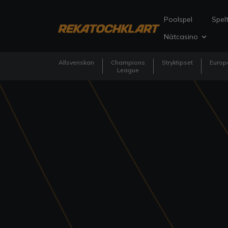
Poolspel
Spelt
Nätcasino
Allsvenskan
Champions
Stryktipset
Europ
League