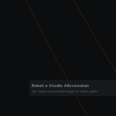
Rekat x Studio Allsvenskan
18+ Spela ansvarsfullt Regler & Villkor gäller