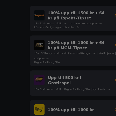
100% upp till 1500 kr + 64
kr på Expekt-Tipset
18+ Spela ansvarsfullt
|
stodlinjen.se
|
spelpaus.se
Läs fullständiga regler och villkor här
100% upp till 1000 kr + 64
kr på MGM-Tipset
18+. Gäller nya spelare vid första insättningen
|
stodlinjen.se
|
spelpaus.se
Regler & villkor gäller
Upp till 500 kr i
Gratisspel
18+ Spela ansvarsfullt |
Regler & villkor
gäller | Nya kunder
100% upp till 1000 kr