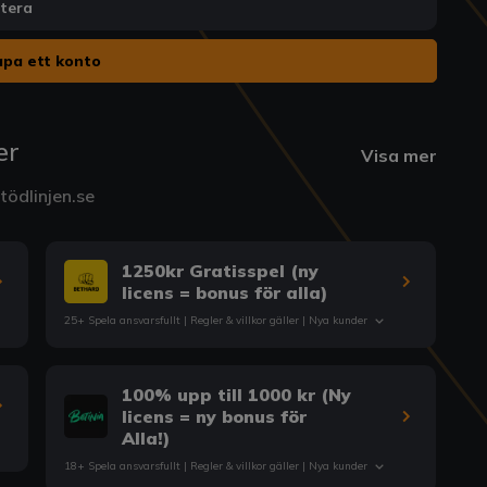
ntera
pa ett konto
er
Visa mer
ödlinjen.se
1250kr Gratisspel (ny
licens = bonus för alla)
25+ Spela ansvarsfullt |
Regler & villkor
gäller | Nya kunder
100% upp till 1000 kr (Ny
licens = ny bonus för
Alla!)
18+ Spela ansvarsfullt |
Regler & villkor
gäller | Nya kunder