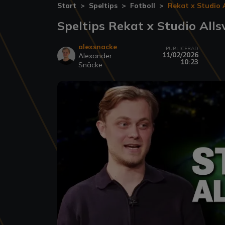
Start
Speltips
Fotboll
Rekat x Studio 
Speltips Rekat x Studio All
alexsnacke
PUBLICERAD
11/02/2026
Alexander
10:23
Snäcke