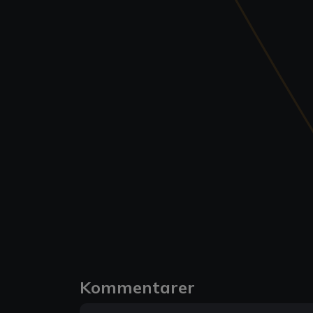
Kommentarer