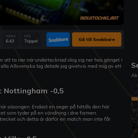
ODDS
TIPS
Gå till Snabbare
6.43
Trippel
 att ta ner när undertecknad slog sig ner hos gänget i
S
la Allsvenska lag delade jag givetvis med mig av ett
Ak
: Nottingham -0,5
 här säsongen. Endast en seger på hittills den här
cket som tyder på en vändning i dne formen.
trecket och detta är därför en match man inte får