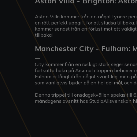
Aston Villa - Brighton: Aston
—
Aston Villa kommer från en något tyngre period
en rätt perfekt uppgift för att studsa tillbaka.
kommer senast från en förlust mot ett väldig
tillbaka!
Manchester City - Fulham: M
—
City kommer från en ruskigt stark seger senas
fortsätta haka på Arsenal i toppen behöver 
Fulham är långt ifrån något svagt lag, men på 
som vanligtvis bjuder på en hel del mål, och de
Denna trippel till onsdagskvällen spelas till 
måndagens avsnitt hos StudioAllsvenskan hit