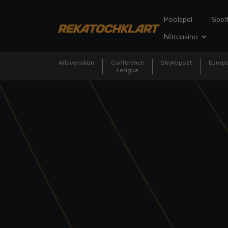
Poolspel
Spelt
Nätcasino
Allsvenskan
Conference
Stryktipset
Europa
League