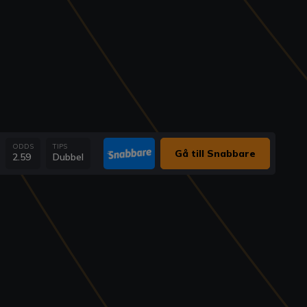
ODDS
TIPS
Gå till Snabbare
2.59
Dubbel