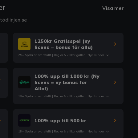
er
Visa mer
ödlinjen.se
1250kr Gratisspel (ny
licens = bonus för alla)
25+ Spela ansvarsfullt |
Regler & villkor
gäller | Nya kunder
100% upp till 1000 kr (Ny
licens = ny bonus för
Alla!)
18+ Spela ansvarsfullt |
Regler & villkor
gäller | Nya kunder
100% upp till 500 kr
18+ Spela ansvarsfullt |
Regler & villkor
gäller | Nya kunder