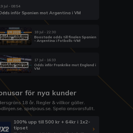
19 Jul - 08:54
Odds inför Spanien mot Argentina i VM
18 Jul - 22:30
Boostade odds till finalen Spanien
- Argentina i Fotbolls-VM!
17 Jul - 16:33
Odds inför Frankrike mot England i
VM
onusar för nya kunder
ersgräns 18 år. Regler & villkor gäller.
dlinjen.se
.
spelpaus.se
. Spela ansvarsfullt.
100% upp till 500 kr + 64kr i 1x2-
tipset