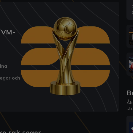
t VM-
fina
legor och
B
Åld
stö
ike rak seger