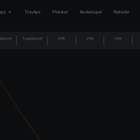
ips
Travtips
Planket
Andelsspel
Nyheter
tipset
Topptipset
V85
V86
V64