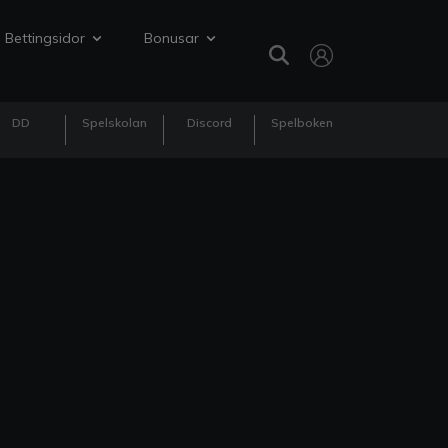
Bettingsidor
Bonusar
DD
Spelskolan
Discord
Spelboken