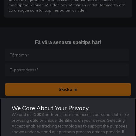
mediaproduktioner på sidan och på fritiden är det Hammarby och
Euroleague som tar upp merparten av tiden.
Få våra senaste speltips här!
Jag vill få nyhetsbrev från Rekatochklart och jag är 18+. Regler
We Care About Your Privacy
och villkor gäller.
*
We and our
1008
partners store and access personal data, like
browsing data or unique identifiers, on your device. Selecting I
Accept enables tracking technologies to support the purposes
shown under we and our partners process data to provide. If