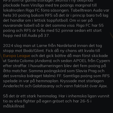
plockade hem Virslīga med tre poängs marginal till
lokalrivalen Riga FC förra säsongen. Tabelltrean Auda var
hela 30 poäng bakom RFS så det är i princip bara två lag
det handlar om i lettisk toppfotboll. Om vi ser på
nuvarande tabell så är det samma visa. Riga FC har 55
poäng och RFS är tvåa med 52 pinnar sedan ett stort
hopp ned till Auda på 37.
2024 slog man ut Larne från Nordirland innan det tog
stopp mot Bodö/Glimt. Fick då ny chans att kvala till
Europa League
och det gick bättre då man först skickade
ut Santa Coloma (Andorra) och sedan APOEL från Cypern
efter straffar. I huvudturneringen blev det fem poäng på
åtta matcher. Samma poängskörd som Slavia Prag och
det svenska bidraget Malmö FF. Samtliga poäng som RFS
spelade in var på hemmaplan. Kryssade mot storlagen
Anderlecht och Galatasaray och vann faktiskt över Ajax.
Så det är ett stark hemmalag. Har i inhemska ligan vunnit
tio av elva fighter på egen gräset och har 26-5 i
målskillnad.