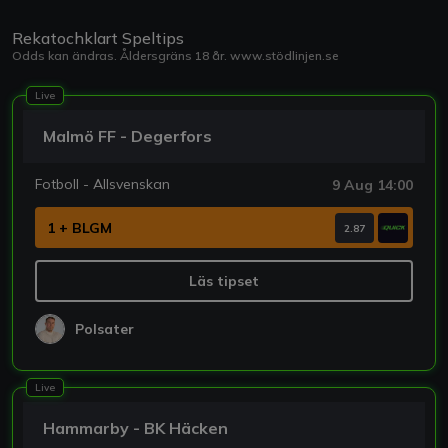
Rekatochklart Speltips
Odds kan ändras. Åldersgräns 18 år.
www.stödlinjen.se
Live
Malmö FF - Degerfors
Fotboll - Allsvenskan
9 Aug 14:00
1 + BLGM
2.87
Läs tipset
Polsater
Live
Hammarby - BK Häcken