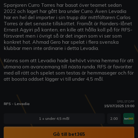
Spanjoren Curro Torres har basat över teamet sedan
2022 och laget har gått bra under Curro. Även Levadia
har en hel del importer i sin trupp där mittfältaren Carlos
Torres är det senaste tillskottet. Framåt är Randers-lånet
Ernest Agyiri på kanten, en kille att hålla koll på för RFS-
försvaret men i övrigt så är det ingen som vi ser som
konkret hot. Ahmad Gero har spelat i flera svenska
klubbar men inte ordinarie i detta Levadia.
Känns som att Levadia hade behövt vinna hemma för att
utmana om avancemang till nästa runda. RFS är favoriter
med all rätt och spelet som testas är hemmaseger och för
att boosta oddset lägger vi till under 4,5 mål.
SPELSTOPP
RFS - Levadia
15/07/2025 19:00
1 + under 4,5 mål
2.00
Gå till bet365