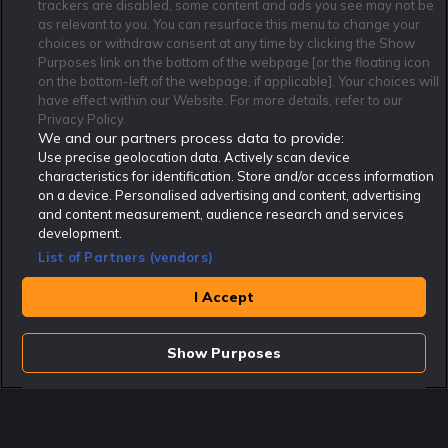
trackers are disabled, some content and ads you see may not be
as relevant to you. You can resurface this menu to change your
Affiliate Modell
Ansvarsfullt Spelande
Cookie Policy
choices or withdraw consent at any time by clicking the Show
Om Rekatochklart
F.A.Q
Användarvilkor
Purposes link on the bottom of the webpage [or the floating icon
on the bottom-left of the webpage, if applicable]. Your choices will
Kontakta oss
Nyhetsarkiv
Integritetspolicy
have effect within our Website. For more details, refer to our
Redaktionen
Tipsarkiv
Sportkalender
Privacy Policy.
We and our partners process data to provide:
Redaktionell policy
Rekatochklart shop
Use precise geolocation data. Actively scan device
characteristics for identification. Store and/or access information
Rekatochklart.com är Sveriges ledande betting-community. 2017 nominerades
on a device. Personalised advertising and content, advertising
Rekatochklart som en av världens bästa spelinformations-sajter på spelbranschens egen
Oscarsgala EGR Awards.
and content measurement, audience research and services
development.
Rekatochklart är oberoende och ej knutet till något specifikt spelbolag. Här hittar du
speltips, unika insättningsbonusar och erbjudanden från de största och mest seriösa
List of Partners (vendors)
spelbolagen. En spelbok, spelskola, information om skador och avstängningar samt vårt
populära klotterplank.
Har du några frågor är du välkommen att
kontakta oss
.
I Accept
Copyright © Rekatochklart.com 2008-2026 - Alla rättigheter reserverade.
Show Purposes
Spela ansvarsfullt. Åldersgränsen för spel är 18+ Har ditt spelande blivit ett
problem? Kontakta stödlinjen på 020-81 91 00. Odds kan ändras. Alla odds var
korrekta vid den tidpunkt de publicerades. Spel utan konto innebär att man
använder e-legitimation för registrering. Delar av innehållet på sajten är
kommersiellt innehåll.