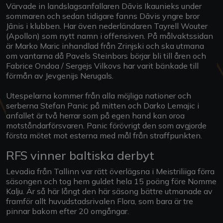
Värvade in landslagsanfallaren Dāvis Ikaunieks under
sommaren och sedan tidigare fanns Dāvis yngre bror
Jānis i klubben. Har även nederländaren Tayrell Wouter
(Apollon) som nytt namn i offensiven. På målvaktssidan
är Marko Maric inhandlad från Zrinjski och ska utmana
om vantarna då Pavels Steinbors börjar bli till åren och
Fabrice Ondoa / Sergejs Vilkovs har varit bänkade till
förmån av Jevgenijs Nerugals.
Utespelarna kommer från alla möjliga nationer och
serberna Stefan Panic på mitten och Darko Lemajic i
anfallet är två herrar som på egen hand kan oroa
motståndarförsvaren. Panic förövrigt den som avgjorde
första mötet mot esterna med mål från straffpunkten.
RFS vinner baltiska derbyt
Levadia från Tallinn var rätt överlägsna i Meistriliiga förra
säsongen och tog hem guldet hela 15 poäng före Nomme
Kalju. Är så här långt den här säsong bättre utmanade av
framför allt huvudstadsrivalen Flora, som bara är tre
pinnar bakom efter 20 omgångar.