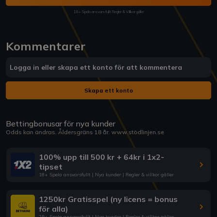
18+ Spela ansvarsfullt Regler & Villkor gäller
Kommentarer
Logga in eller skapa ett konto för att kommentera
Skapa ett konto
Bettingbonusar för nya kunder
Odds kan ändras. Åldersgräns 18 år.
www.stödlinjen.se
100% upp till 500 kr + 64kr i 1x2-
tipset
18+ Spela ansvarsfullt | Nya kunder | Regler & villkor gäller
1250kr Gratisspel (ny licens = bonus
för alla)
25+ Spela ansvarsfullt | Nya kunder | Regler & villkor gäller