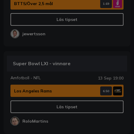
BTTS/Över 2,5 mål
1.69
Läs tipset
jewertsson
Super Bowl LXI - vinnare
Amfotboll - NFL
13 Sep 19:00
Los Angeles Rams
6.50
Läs tipset
RoloMartins