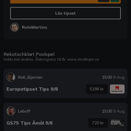
Läs tipset
RoloMartins
Rekatochklart Poolspel
Odds kan ändras. Åldersgräns 18 år.
www.stödlinjen.se
RoK_Bjornen
15:00
9 Aug
Europatipset Tips 9/8
5184 kr
Leboff
15:00
9 Aug
GS75 Tips Åmål 9/8
720 kr