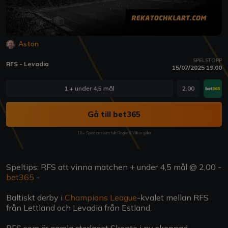
Aston
SPELSTOPP
RFS - Levadia
15/07/2025 19:00
1 + under 4,5 mål
2.00
Gå till bet365
18+ Spela ansvarsfullt Regler & Villkor gäller
Speltips: RFS att vinna matchen + under 4,5 mål @ 2,00 -
bet365
-
Baltiskt derby i
Champions League
-kvalet mellan RFS
från Lettland och Levadia från Estland.
RFS som är gamla storlaget Skonto i ny skepnad