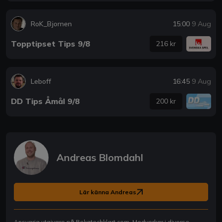
RoK_Bjornen
15:00
9 Aug
Topptipset Tips 9/8
216 kr
Leboff
16:45
9 Aug
DD Tips Åmål 9/8
200 kr
Andreas Blomdahl
Lär känna Andreas
Ansvarig utgivare på Rekatochklart.com. Medverkar i diverse