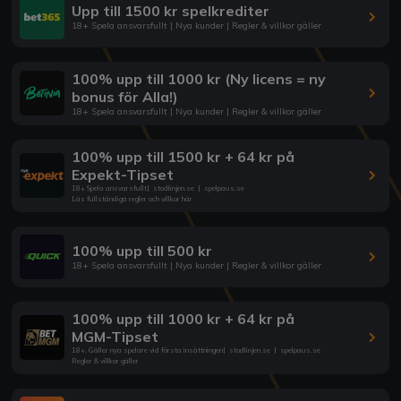
Upp till 1500 kr spelkrediter
18+ Spela ansvarsfullt | Nya kunder | Regler & villkor gäller
100% upp till 1000 kr (Ny licens = ny
bonus för Alla!)
18+ Spela ansvarsfullt | Nya kunder | Regler & villkor gäller
100% upp till 1500 kr + 64 kr på
Expekt-Tipset
18+ Spela ansvarsfullt
|
stodlinjen.se
|
spelpaus.se
Läs fullständiga regler och villkor här
100% upp till 500 kr
18+ Spela ansvarsfullt | Nya kunder | Regler & villkor gäller
100% upp till 1000 kr + 64 kr på
MGM-Tipset
18+. Gäller nya spelare vid första insättningen
|
stodlinjen.se
|
spelpaus.se
Regler & villkor gäller