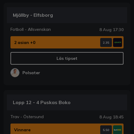
Mjällby - Elfsborg
Fotboll - Allsvenskan
8 Aug 17:30
2 asian +0
2.35
Läs tipset
Polsater
Lopp 12 - 4 Puskas Boko
Trav - Östersund
8 Aug 18:45
Vinnare
5.50