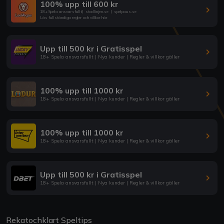
100% upp till 600 kr
18+ Spela ansvarsfullt
|
stodlinjen.se
|
spelpaus.se
Läs fullständiga regler och villkor här
Upp till 500 kr i Gratisspel
18+ Spela ansvarsfullt | Nya kunder | Regler & villkor gäller
100% upp till 1000 kr
18+ Spela ansvarsfullt | Nya kunder | Regler & villkor gäller
100% upp till 1000 kr
18+ Spela ansvarsfullt | Nya kunder | Regler & villkor gäller
Upp till 500 kr i Gratisspel
18+ Spela ansvarsfullt | Nya kunder | Regler & villkor gäller
Rekatochklart Speltips