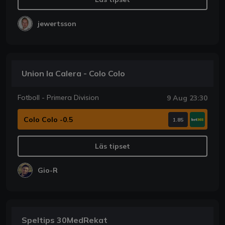
jewertsson
Union la Calera - Colo Colo
Fotboll - Primera Division
9 Aug 23:30
Colo Colo -0.5
1.85
Läs tipset
Gio-R
Speltips 30MedRekat