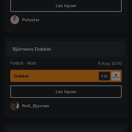
Läs tipset
Polsater
Björnens Dubbel
Fotboll - Multi
9 Aug 14:00
Dubbel
3.62
Läs tipset
RoK_Bjornen