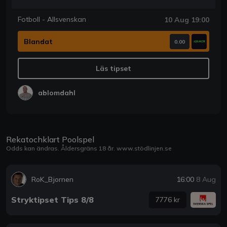
Fotboll - Allsvenskan
10 Aug 19:00
Blandat
0.00
Läs tipset
ablomdahl
Rekatochklart Poolspel
Odds kan ändras. Åldersgräns 18 år.
www.stödlinjen.se
RoK_Bjornen
16:00
8 Aug
Stryktipset Tips 8/8
7776 kr