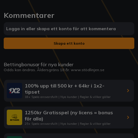
Kommentarer
Logga in eller skapa ett konto för att kommentera
Skapa ett konto
Bettingbonusar för nya kunder
Odds kan ändras. Åldersgräns 18 år.
www.stödlinjen.se
100% upp till 500 kr + 64kr i 1x2-
tipset
18+ Spela ansvarsfullt | Nya kunder | Regler & villkor gäller
1250kr Gratisspel (ny licens = bonus
för alla)
25+ Spela ansvarsfullt | Nya kunder | Regler & villkor gäller