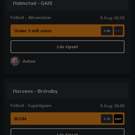
Halmstad - GAIS
Fotboll - Allsvenskan
9 Aug 16:30
Under 3 mål asian
1.68
Läs tipset
Aston
Horsens - Bröndby
Fotboll - Superligaen
9 Aug 18:00
BLGM
1.76
Läs tipset