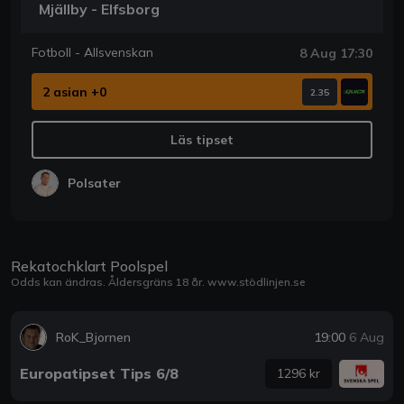
Mjällby - Elfsborg
Fotboll - Allsvenskan
8 Aug 17:30
2 asian +0
2.35
Läs tipset
Polsater
Rekatochklart Poolspel
Odds kan ändras. Åldersgräns 18 år.
www.stödlinjen.se
RoK_Bjornen
19:00
6 Aug
Europatipset Tips 6/8
1296 kr