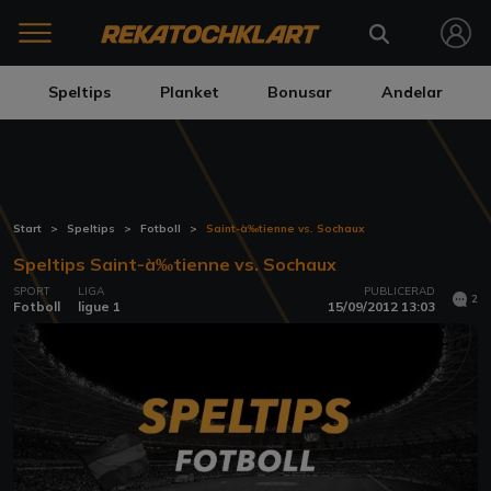
Speltips
Planket
Bonusar
Andelar
Start
Speltips
Fotboll
Saint-à‰tienne vs. Sochaux
Speltips Saint-à‰tienne vs. Sochaux
SPORT
LIGA
PUBLICERAD
2
Fotboll
ligue 1
15/09/2012 13:03