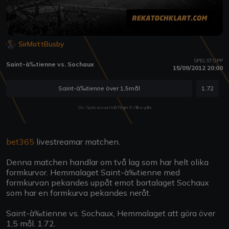
SirMattBusby
SPELSTOPP
Saint-à‰tienne vs. Sochaux
15/09/2012 20:00
Saint-à‰tienne över 1,5mål
1.72
18+ Spela ansvarsfullt Regler & Villkor gäller
bet365
livestreamar matchen.
Denna matchen handlar om två lag som har helt olika
formkurvor. Hemmalaget Saint-à‰tienne med
formkurvan pekandes uppåt emot bortalaget Sochaux
som har en formkurva pekandes neråt.
Saint-à‰tienne vs. Sochaux, Hemmalaget att göra över
1,5 mål. 1.72.