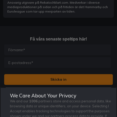
Ansvarig utgivare på Rekatochklart.com. Medverkar i diverse
mediaproduktioner på sidan och på fritiden är det Hammarby och
Euroleague som tar upp merparten av tiden.
Få våra senaste speltips här!
Jag vill få nyhetsbrev från Rekatochklart och jag är 18+. Regler
We Care About Your Privacy
och villkor gäller.
*
We and our
1006
partners store and access personal data, like
browsing data or unique identifiers, on your device. Selecting I
Accept enables tracking technologies to support the purposes
shown under we and our partners process data to provide. If