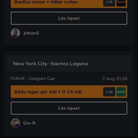
Benfica vinner + håller nollan
1.75
Läs tipset
JohanS
New York City -Santos Laguna
Fotboll - Leagues Cup
7 Aug 01:30
Båda lagen gör mål + Ö 2.5 mål
1.90
Läs tipset
Gio-R