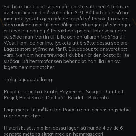
Sochaux har börjat serien på sämsta sätt med 4 förluster
av 4 möjliga med målskillnaden 3-9. På bortaplan så har
man inte lyckats göra mål heller på två försök. En av de
stora anledningar till den dåliga inledningen på säsongen
är försäljningarna på för viktiga spelare. Inför säsongen
så sålde man Martin till Lille och anfallaren Maà¯ga till
West Ham, de har inte lyckats att ersätta dessa spelare.
Lagets stora stjärna nu får R. Boudebouz ta ansvaret att
vara. Men om hans trevnad i klubben är den bästa är lite
sisådär. Då hemmafansen behandlat han illa i en av
lagets hemmamatcher.
Trolig laguppställning:
Pouplin - Corchia, Kanté, Peybernes, Sauget - Contout,
Poujol, Boudebouz, Doubaà¯, Roudet - Bakambu
Lägg märke till målvakten Pouplin som gör säsongsdebut
i denna matchen.
Historiskt sett mellan dessa lagen så har de 4 av de 6
senaste mötena slutat med en hemmaseger!