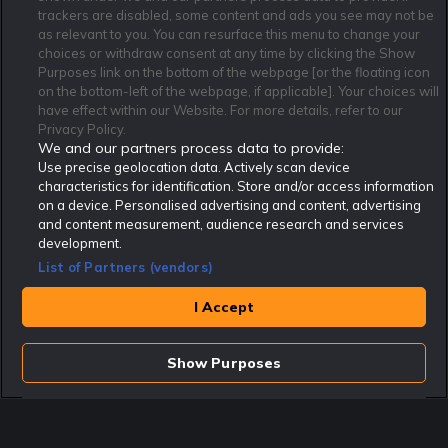
trackers are disabled, some content and ads you see may not be
as relevant to you. You can resurface this menu to change your
Affiliate Modell
Ansvarsfullt Spelande
Cookie Policy
choices or withdraw consent at any time by clicking the Show
Om Rekatochklart
F.A.Q
Användarvilkor
Purposes link on the bottom of the webpage [or the floating icon
on the bottom-left of the webpage, if applicable]. Your choices will
Kontakta oss
Nyhetsarkiv
Integritetspolicy
have effect within our Website. For more details, refer to our
Redaktionen
Tipsarkiv
Sportkalender
Privacy Policy.
We and our partners process data to provide:
Redaktionell policy
Rekatochklart shop
Use precise geolocation data. Actively scan device
characteristics for identification. Store and/or access information
Rekatochklart.com är Sveriges ledande betting-community. 2017 nominerades
on a device. Personalised advertising and content, advertising
Rekatochklart som en av världens bästa spelinformations-sajter på spelbranschens egen
Oscarsgala EGR Awards.
and content measurement, audience research and services
development.
Rekatochklart är oberoende och ej knutet till något specifikt spelbolag. Här hittar du
speltips, unika insättningsbonusar och erbjudanden från de största och mest seriösa
List of Partners (vendors)
spelbolagen. En spelbok, spelskola, information om skador och avstängningar samt vårt
populära klotterplank.
Har du några frågor är du välkommen att
kontakta oss
.
I Accept
Copyright © Rekatochklart.com 2008-2026 - Alla rättigheter reserverade.
Show Purposes
Spela ansvarsfullt. Åldersgränsen för spel är 18+ Har ditt spelande blivit ett
problem? Kontakta stödlinjen på 020-81 91 00. Odds kan ändras. Alla odds var
korrekta vid den tidpunkt de publicerades. Spel utan konto innebär att man
använder e-legitimation för registrering. Delar av innehållet på sajten är
kommersiellt innehåll.