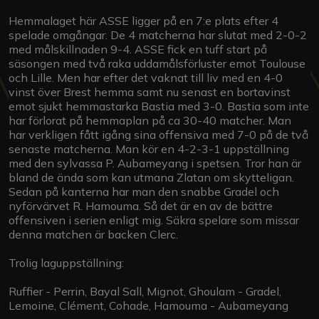
Hemmalaget här ASSE ligger på en 7:e plats efter 4
spelade omgångar. De 4 matcherna har slutat med 2-0-2
med målskillnaden 9-4. ASSE fick en tuff start på
säsongen med två raka uddamålsförluster emot Toulouse
och Lille. Men har efter det vaknat till liv med en 4-0
vinst över Brest hemma samt nu senast en bortavinst
emot sjukt hemmastarka Bastia med 3-0. Bastia som inte
har förlorat på hemmaplan på ca 30-40 matcher. Man
har verkligen fått igång sina offensiva med 7-0 på de två
senaste matcherna. Man kör en 4-2-3-1 uppställning
med den sylvassa P. Aubameyang i spetsen. Tror han är
bland de ända som kan utmana Zlatan om skytteligan.
Sedan på kanterna har man den snabbe Gradel och
nyförvärvet R. Hamouma. Så det är en av de bättre
offensiven i serien enligt mig. Säkra spelare som missar
denna matchen är backen Clerc.
Trolig laguppställning:
Ruffier - Perrin, Bayal Sall, Mignot, Ghoulam - Gradel,
Lemoine, Clément, Cohade, Hamouma - Aubameyang