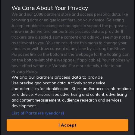
Jag vill få nyhetsbrev från Rekatochklart och jag är 18+. Regler
We Care About Your Privacy
och villkor gäller.
*
We and our
1008
partners store and access personal data, like
browsing data or unique identifiers, on your device. Selecting I
Accept enables tracking technologies to support the purposes
shown under we and our partners process data to provide. If
trackers are disabled, some content and ads you see may not be
as relevant to you. You can resurface this menu to change your
Affiliate Modell
Ansvarsfullt Spelande
Cookie Policy
choices or withdraw consent at any time by clicking the Show
Om Rekatochklart
F.A.Q
Användarvilkor
Purposes link on the bottom of the webpage [or the floating icon
on the bottom-left of the webpage, if applicable]. Your choices will
Kontakta oss
Nyhetsarkiv
Integritetspolicy
have effect within our Website. For more details, refer to our
Redaktionen
Tipsarkiv
Sportkalender
Privacy Policy.
We and our partners process data to provide:
Redaktionell policy
Rekatochklart shop
Use precise geolocation data. Actively scan device
characteristics for identification. Store and/or access information
Rekatochklart.com är Sveriges ledande betting-community. 2017 nominerades
on a device. Personalised advertising and content, advertising
Rekatochklart som en av världens bästa spelinformations-sajter på spelbranschens egen
Oscarsgala EGR Awards.
and content measurement, audience research and services
development.
Rekatochklart är oberoende och ej knutet till något specifikt spelbolag. Här hittar du
speltips, unika insättningsbonusar och erbjudanden från de största och mest seriösa
List of Partners (vendors)
spelbolagen. En spelbok, spelskola, information om skador och avstängningar samt vårt
populära klotterplank.
Har du några frågor är du välkommen att
kontakta oss
.
I Accept
Copyright © Rekatochklart.com 2008-2026 - Alla rättigheter reserverade.