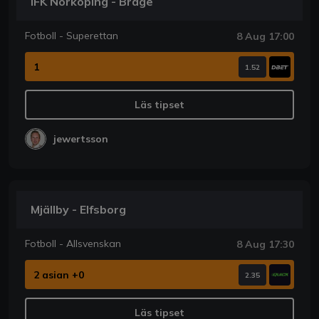
IFK Norköping - Brage
Fotboll - Superettan
8 Aug 17:00
1
1.52
Läs tipset
jewertsson
Mjällby - Elfsborg
Fotboll - Allsvenskan
8 Aug 17:30
2 asian +0
2.35
Läs tipset