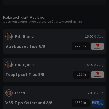
Rekatochklart Poolspel
Odds kan ändras. Åldersgräns 18 år.
www.stödlinjen.se
RoK_Bjornen
16:00
8 Aug
Stryktipset Tips 8/8
7776 kr
RoK_Bjornen
16:00
8 Aug
Topptipset Tips 8/8
216 kr
Leboff
16:10
8 Aug
V85 Tips Östersund 8/8
1350 kr