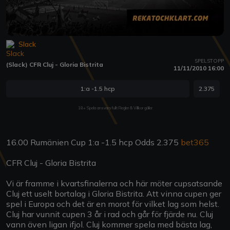
Slack
SPELSTOPP
(Slack) CFR Cluj - Gloria Bistrita
11/11/2010 16:00
1:a -1.5 hcp
2.375
18+ Spela ansvarsfullt Regler & Villkor gäller
16.00 Rumänien Cup 1:a -1.5 hcp Odds 2.375
bet365
CFR Cluj - Gloria Bistrita
Vi är framme i kvartsfinalerna och här möter cupsatsande
Cluj ett uselt bortalag i Gloria Bistrita. Att vinna cupen ger
spel i Europa och det är en morot för vilket lag som helst.
Cluj har vunnit cupen 3 år i rad och går för fjärde nu. Cluj
vann även ligan ifjol. Cluj kommer spela med bästa lag,