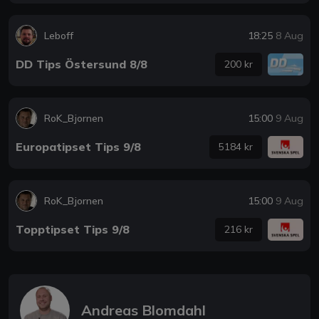
Leboff
18:25
8 Aug
DD Tips Östersund 8/8
200 kr
RoK_Bjornen
15:00
9 Aug
Europatipset Tips 9/8
5184 kr
RoK_Bjornen
15:00
9 Aug
Topptipset Tips 9/8
216 kr
Andreas Blomdahl