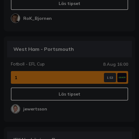
Läs tipset
RoK_Bjornen
West Ham - Portsmouth
Fotboll - EFL Cup
8 Aug 16:00
1
1.53
Läs tipset
jewertsson