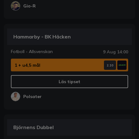
Gio-R
Hammarby - BK Häcken
Fotboll - Allsvenskan
9 Aug 14:00
1 + u4,5 mål
2.10
Läs tipset
Polsater
Björnens Dubbel