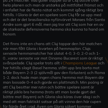
på 24 matcher. Vad gäller trupper så är Cluj bättre över
hela planen och man är urstarka på mittfältet främst och
i anfallet har de flesta nätat och kommit igång riktigt bra
hittills. I Gloria är det en spelare som Cluj får se upp med
och det är det brasilianska nyförvärvet Moraes från Santo
Andre som gjort 6 mål, men jag tror att Cluj som har en av
de starkaste defensiverna hemma ska kunna ta hand om
honom.
Det finns inte en chans att Cluj tappar den här matchen
när man fått Gloria i kvarten på hemmaplan. Clujs
senaste hemmamatcher har slutat 4-0, 3-0, 2-0 och 1-
0....varav senaste var mot Dinamo Bucarest som är riktigt
svårspelade. Cluj spelar trots allt i
Champions League
och
har hittills slagit Basel hemma, stått upp bra borta mot
både Bayern 2-3 (2 självmål gav den förlusten) och Roma
1-2, dock hade man ingen chans hemma mot Bayern där
man loosade 0-4 och gjorde en plattmatch. Min poäng är
att Cluj besitter mer rutin och bättre spelare samt är
riktigt jäkla bra hemma (trots att man borde gjort det
bättre mot Bayern) och Gloria ska köras över idag i och
med att man faktiskt satsar på att vinna den här cupen
för fjärde året i rad. Även om Gloria säkert kommer