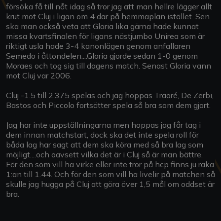
försöka få till nåt idag så tror jag att man hellre lägger allt
krut mot Cluj i ligan om 4 dar på hemmaplan istället. Sen
ska man också veta att Gloria lika gärna hade kunnat
missa kvartsfinalen för ligans nästjumbo Unirea som är
riktigt usla hade 3-4 kanonlägen genom anfallaren
Semedo i åttondelen....Gloria gjorde sedan 1-0 genom
Moraes och tog sig till dagens match. Senast Gloria vann
mot Cluj var 2006.
Cluj -1.5 till 2.375 spelas och jag hoppas Traoré, De Zerbi,
Bastos och Piccolo fortsätter spela så bra som dem gjort.
Jag har inte uppställningarna men hoppas jag får tag i
dem innan matchstart, dock ska det inte spela roll för
båda lag har sagt att dem ska köra med så bra lag som
möjligt....och oavsett vilka det är i Cluj så är man bättre.
För den som vill ha virke eller inte tror på hcp finns ju raka
1:an till 1.44. Och för den som vill ha livelir på matchen så
skulle jag hugga på Cluj att göra över 1,5 mål om oddset är
bra.