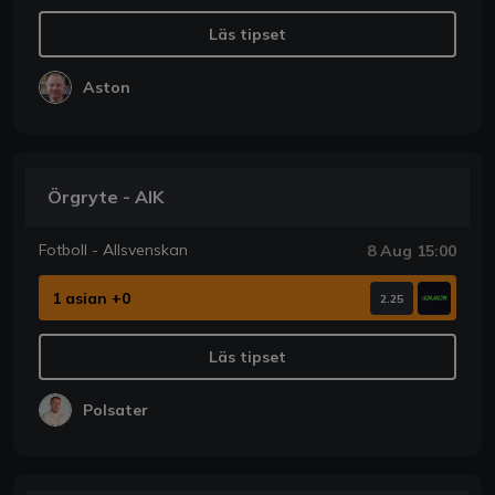
Läs tipset
Aston
Örgryte - AIK
Fotboll - Allsvenskan
8 Aug 15:00
1 asian +0
2.25
Läs tipset
Polsater