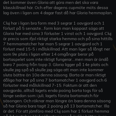
det kommer även Gloria att göra men det ska vara
klasskillnad här. Och efter dagens cupmöte möts dessa
lag även i ligan om 4 dagar fast då har Gloria hemmaplan.
Cluj har i ligan bra form med 3 segrar 1 oavgjord och 1
förlust på 5 senaste....form kan man kappast säga att
Gloria har med sina 3 förluster 1 vinst och 1 oavgjord. Cluj
är precis som ifjol riktigt starka hemma och på sina hittills
7 hemmamatcher har man 5 segrar 1 oavgjord och 1
förlust med 15-5 i målskillnad. Att man liger så långt ner
som 9e plats i ligan efter 14 omgångar beror på
bortaspelet som inte riktigt fungerar....men man är ändå
bara 7 poäng från topp 3. Gloria ligger på 14e plats och
skulle jag spå så skulle jag säga att man inte kommer
sluta bättre än 10a denna säsong. Borta är man riktigt
dåliga har har på sina 7 bortamatcher 1 oavgjord och 6
förluster med målskillnad 7-15. Faktum är att den
oavgjorda...alltså lagets enda poäng borta togs för så
länge sedan som i juli, lagets första bortamatch för
säsongen. Och räknar man längre än bara denna säsong
så har Gloria bara tagit 2 poäng på 13 bortamatcher. Illa
är det. För att jämföra med Cluj som har 1 förlust hemma