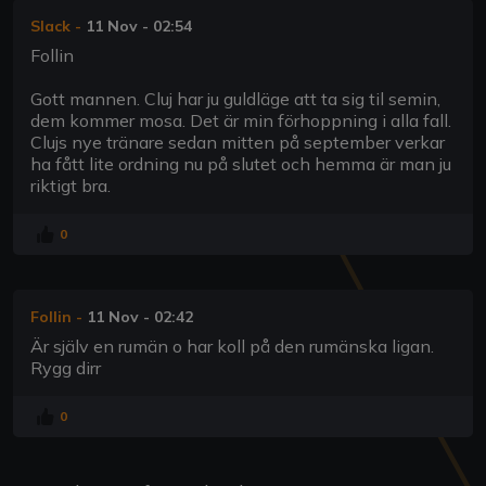
Slack
-
11 Nov - 02:54
Follin
Gott mannen. Cluj har ju guldläge att ta sig til semin,
dem kommer mosa. Det är min förhoppning i alla fall.
Clujs nye tränare sedan mitten på september verkar
ha fått lite ordning nu på slutet och hemma är man ju
riktigt bra.
0
Follin
-
11 Nov - 02:42
Är själv en rumän o har koll på den rumänska ligan.
Rygg dirr
0