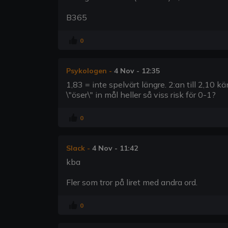
B365
0
Psykologen
-
4 Nov - 12:35
1,83 = inte spelvärt längre. 2:an till 2,10 
\"öser\" in mål heller så viss risk för 0-1?
0
Slack
-
4 Nov - 11:42
kba
Fler som tror på liret med andra ord.
0