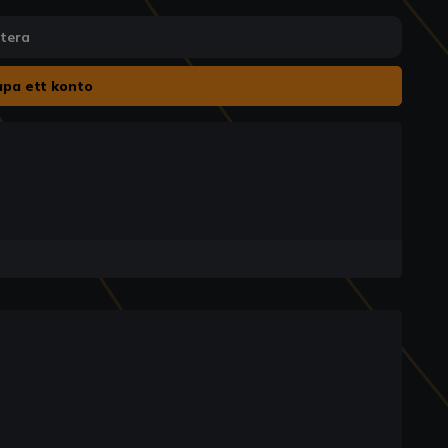
ntera
pa ett konto