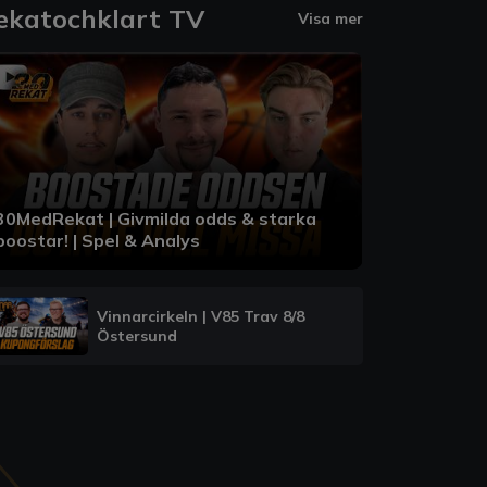
ekatochklart TV
Visa mer
30MedRekat | Givmilda odds & starka
boostar! | Spel & Analys
Vinnarcirkeln | V85 Trav 8/8
Östersund