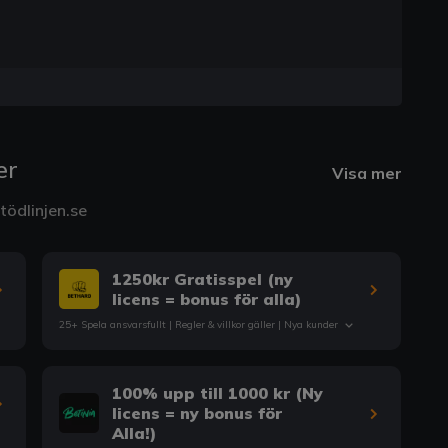
er
Visa mer
ödlinjen.se
1250kr Gratisspel (ny
licens = bonus för alla)
25+ Spela ansvarsfullt |
Regler & villkor
gäller | Nya kunder
100% upp till 1000 kr (Ny
licens = ny bonus för
Alla!)