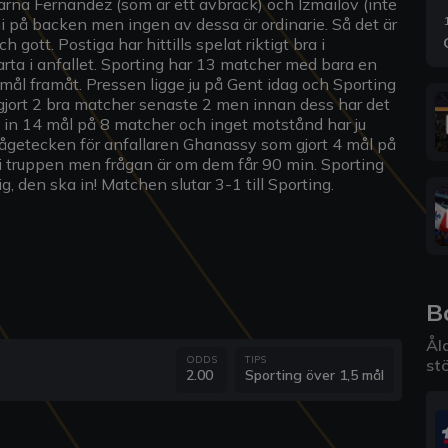
ältarna Fernandez (som är ett avbräck) och Izmailov (inte
 på backen men ingen av dessa är ordinarie. Så det är
ott. Postiga har hittills spelat riktigt bra i
arta i anfallet. Sporting har 13 matcher med bara en
 mål framåt. Pressen ligge ju på Gent idag och Sporting
 gjort 2 bra matcher senaste 2 men innan dess har det
t in 14 mål på 8 matcher och inget motstånd har ju
 frågetecken för anfallaren Ghanassy som gjort 4 mål på
i truppen men frågan är om dem får 90 min. Sporting
, den ska in! Matchen slutar 3-1 till Sporting.
B
Åld
ODDS
TIPS
stö
2.00
Sporting över 1,5 mål