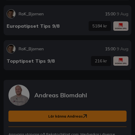
RoK_Bjornen
15:00
9 Aug
Europatipset Tips 9/8
5184 kr
RoK_Bjornen
15:00
9 Aug
Topptipset Tips 9/8
216 kr
Andreas Blomdahl
Lär känna Andreas
Ansvarig utgivare på Rekatochklart.com. Medverkar i diverse