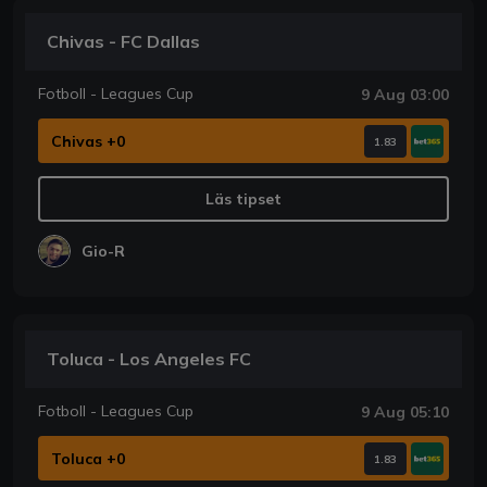
Chivas - FC Dallas
Fotboll - Leagues Cup
9 Aug 03:00
Chivas +0
1.83
Läs tipset
Gio-R
Toluca - Los Angeles FC
Fotboll - Leagues Cup
9 Aug 05:10
Toluca +0
1.83