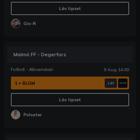
Läs tipset
Gio-R
Malmö FF - Degerfors
Fotboll - Allsvenskan
9 Aug 14:00
1 + BLGM
2.87
Läs tipset
Polsater