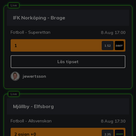
Live
IFK Norköping - Brage
Fotboll - Superettan
8 Aug 17:00
1
1.52
Läs tipset
jewertsson
Live
Mjällby - Elfsborg
Fotboll - Allsvenskan
8 Aug 17:30
2 asian +0
2.35