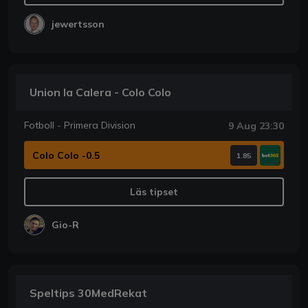
jewertsson
Union la Calera - Colo Colo
Fotboll - Primera Division
9 Aug 23:30
Colo Colo -0.5
1.85
Läs tipset
Gio-R
Speltips 30MedRekat