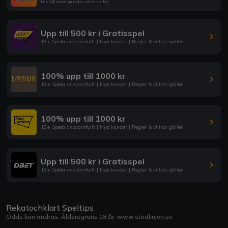
Läs fullständiga regler och villkor här
Upp till 500 kr i Gratisspel
18+ Spela ansvarsfullt | Nya kunder | Regler & villkor gäller
100% upp till 1000 kr
18+ Spela ansvarsfullt | Nya kunder | Regler & villkor gäller
100% upp till 1000 kr
18+ Spela ansvarsfullt | Nya kunder | Regler & villkor gäller
Upp till 500 kr i Gratisspel
18+ Spela ansvarsfullt | Nya kunder | Regler & villkor gäller
Rekatochklart Speltips
Odds kan ändras. Åldersgräns 18 år.
www.stödlinjen.se