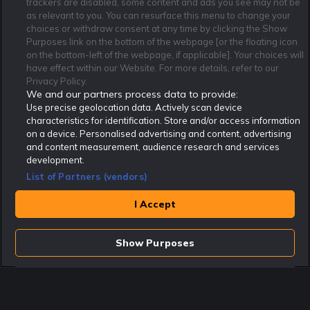
trackers are disabled, some content and ads you see may not be
as relevant to you. You can resurface this menu to change your
Affiliate Modell
Ansvarsfullt Spelande
Cookie Policy
choices or withdraw consent at any time by clicking the Show
Om Rekatochklart
F.A.Q
Användarvilkor
Purposes link on the bottom of the webpage [or the floating icon
on the bottom-left of the webpage, if applicable]. Your choices will
Kontakta oss
Nyhetsarkiv
Integritetspolicy
have effect within our Website. For more details, refer to our
Redaktionen
Tipsarkiv
Sportkalender
Privacy Policy.
We and our partners process data to provide:
Redaktionell policy
Rekatochklart shop
Use precise geolocation data. Actively scan device
characteristics for identification. Store and/or access information
Rekatochklart.com är Sveriges ledande betting-community. 2017 nominerades
on a device. Personalised advertising and content, advertising
Rekatochklart som en av världens bästa spelinformations-sajter på spelbranschens egen
Oscarsgala EGR Awards.
and content measurement, audience research and services
development.
Rekatochklart är oberoende och ej knutet till något specifikt spelbolag. Här hittar du
speltips, unika insättningsbonusar och erbjudanden från de största och mest seriösa
List of Partners (vendors)
spelbolagen. En spelbok, spelskola, information om skador och avstängningar samt vårt
populära klotterplank.
Har du några frågor är du välkommen att
kontakta oss
.
I Accept
Copyright © Rekatochklart.com 2008-2026 - Alla rättigheter reserverade.
Show Purposes
Spela ansvarsfullt. Åldersgränsen för spel är 18+ Har ditt spelande blivit ett
problem? Kontakta stödlinjen på 020-81 91 00. Odds kan ändras. Alla odds var
korrekta vid den tidpunkt de publicerades. Spel utan konto innebär att man
använder e-legitimation för registrering. Delar av innehållet på sajten är
kommersiellt innehåll.