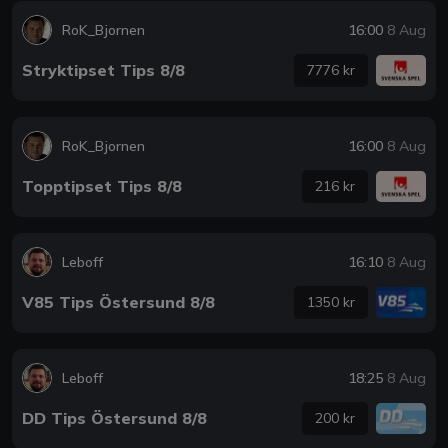
RoK_Bjornen
16:00
8 Aug
Stryktipset Tips 8/8
7776 kr
RoK_Bjornen
16:00
8 Aug
Topptipset Tips 8/8
216 kr
Leboff
16:10
8 Aug
V85 Tips Östersund 8/8
1350 kr
Leboff
18:25
8 Aug
DD Tips Östersund 8/8
200 kr