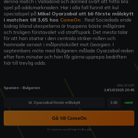
denna match i Valladolid och därmed svårt att hitta bra
spel på oddsmarknaden. Har i alla fall funnit ett kul
specialspel på
Mikel Oyarzabal att bli förste målskytt
i matchen till 3,65 hos
ComeOn
. Real Sociedads ende
bidrag bland utespelarna är truppens bäste målgörare
och troligen förstavalet vid straffspark. Det mesta talar
för att han startar i den centrala striker-rollen och
hamnade senast i målprotokollet mot Georgien. I
septembers möte med Bulgarien målade Oyarzabal redan
efter fem minuter och han får gärna upprepa bedriften
här till trevlig odds.
SPELSTOPP
Spanien - Bulgarien
14/10/2025 20:45
M. Oyarzabal förste målskytt
3.65
Gå till ComeOn
18+ Spela ansvarsfullt Regler & Villkor gäller