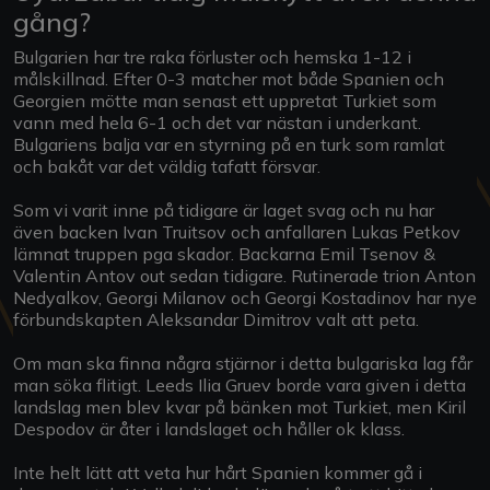
gång?
Bulgarien har tre raka förluster och hemska 1-12 i
målskillnad. Efter 0-3 matcher mot både Spanien och
Georgien mötte man senast ett uppretat Turkiet som
vann med hela 6-1 och det var nästan i underkant.
Bulgariens balja var en styrning på en turk som ramlat
och bakåt var det väldig tafatt försvar.
Som vi varit inne på tidigare är laget svag och nu har
även backen Ivan Truitsov och anfallaren Lukas Petkov
lämnat truppen pga skador. Backarna Emil Tsenov &
Valentin Antov out sedan tidigare. Rutinerade trion Anton
Nedyalkov, Georgi Milanov och Georgi Kostadinov har nye
förbundskapten Aleksandar Dimitrov valt att peta.
Om man ska finna några stjärnor i detta bulgariska lag får
man söka flitigt. Leeds Ilia Gruev borde vara given i detta
landslag men blev kvar på bänken mot Turkiet, men Kiril
Despodov är åter i landslaget och håller ok klass.
Inte helt lätt att veta hur hårt Spanien kommer gå i