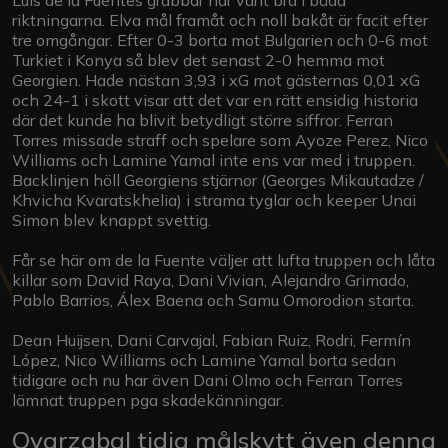
riktningarna. Elva mål framåt och noll bakåt är facit efter
tre omgångar. Efter 0-3 borta mot Bulgarien och 0-6 mot
Turkiet i Konya så blev det senast 2-0 hemma mot
Georgien. Hade nästan 3,93 i xG mot gästernas 0,01 xG
och 24-1 i skott visar att det var en rätt ensidig historia
där det kunde ha blivit betydligt större siffror. Ferran
Torres missade straff och spelare som Ayoze Perez, Nico
Williams och Lamine Yamal inte ens var med i truppen.
Backlinjen höll Georgiens stjärnor (Georges Mikautadze /
Khvicha Kvaratskhelia) i strama tyglar och keeper Unai
Simon blev knappt svettig.
Får se här om de la Fuente väljer att lufta truppen och låta
killar som David Raya, Dani Vivian, Alejandro Grimado,
Pablo Barrios, Álex Baena och Samu Omorodion starta.
Dean Huijsen, Dani Carvajal, Fabian Ruiz, Rodri, Fermín
López, Nico Williams och Lamine Yamal borta sedan
tidigare och nu har även Dani Olmo och Ferran Torres
lämnat truppen pga skadekänningar.
Oyarzabal tidig målskytt även denna