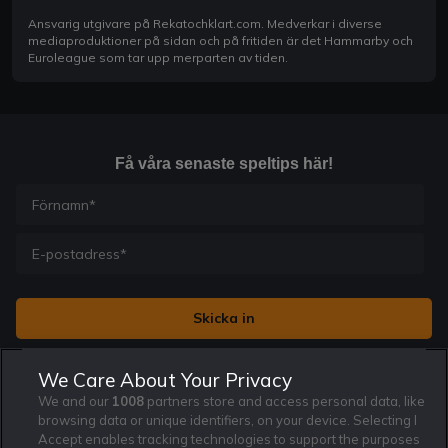
Ansvarig utgivare på Rekatochklart.com. Medverkar i diverse
mediaproduktioner på sidan och på fritiden är det Hammarby och
Euroleague som tar upp merparten av tiden.
Få våra senaste speltips här!
Jag vill få nyhetsbrev från Rekatochklart och jag är 18+. Regler
We Care About Your Privacy
och villkor gäller.
*
We and our
1008
partners store and access personal data, like
browsing data or unique identifiers, on your device. Selecting I
Accept enables tracking technologies to support the purposes