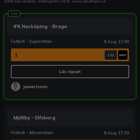
Odds kan ändras. Åldersgräns 18 år.
www.stödlinjen.se
Live
IFK Norköping - Brage
Fotboll - Superettan
8 Aug 17:00
1
1.52
Läs tipset
jewertsson
Mjällby - Elfsborg
Fotboll - Allsvenskan
8 Aug 17:30