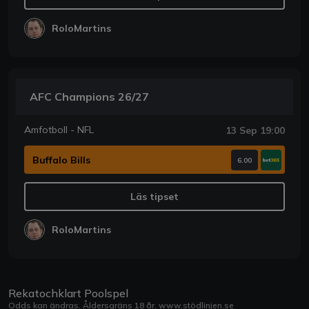
RoloMartins
AFC Champions 26/27
Amfotboll - NFL
13 Sep 19:00
Buffalo Bills
6.00
Läs tipset
RoloMartins
Rekatochklart Poolspel
Odds kan ändras. Åldersgräns 18 år.
www.stödlinjen.se