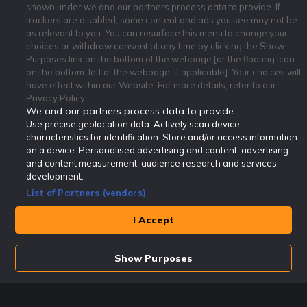
shown under we and our partners process data to provide. If
trackers are disabled, some content and ads you see may not be
as relevant to you. You can resurface this menu to change your
Affiliate Modell
Ansvarsfullt Spelande
Cookie Policy
choices or withdraw consent at any time by clicking the Show
Om Rekatochklart
F.A.Q
Användarvilkor
Purposes link on the bottom of the webpage [or the floating icon
on the bottom-left of the webpage, if applicable]. Your choices will
Kontakta oss
Nyhetsarkiv
Integritetspolicy
have effect within our Website. For more details, refer to our
Redaktionen
Tipsarkiv
Sportkalender
Privacy Policy.
We and our partners process data to provide:
Redaktionell policy
Rekatochklart shop
Use precise geolocation data. Actively scan device
characteristics for identification. Store and/or access information
Rekatochklart.com är Sveriges ledande betting-community. 2017 nominerades
on a device. Personalised advertising and content, advertising
Rekatochklart som en av världens bästa spelinformations-sajter på spelbranschens egen
Oscarsgala EGR Awards.
and content measurement, audience research and services
development.
Rekatochklart är oberoende och ej knutet till något specifikt spelbolag. Här hittar du
speltips, unika insättningsbonusar och erbjudanden från de största och mest seriösa
List of Partners (vendors)
spelbolagen. En spelbok, spelskola, information om skador och avstängningar samt vårt
populära klotterplank.
Har du några frågor är du välkommen att
kontakta oss
.
I Accept
Copyright © Rekatochklart.com 2008-2026 - Alla rättigheter reserverade.
Show Purposes
Spela ansvarsfullt. Åldersgränsen för spel är 18+ Har ditt spelande blivit ett
problem? Kontakta stödlinjen på 020-81 91 00. Odds kan ändras. Alla odds var
korrekta vid den tidpunkt de publicerades. Spel utan konto innebär att man
använder e-legitimation för registrering. Delar av innehållet på sajten är
kommersiellt innehåll.