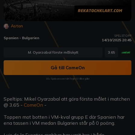
Aston
SPELSTOPP
Spanien - Bulgarien
14/10/2025 20:45
M. Oyarzabal förste målskytt
3.65
Gå till ComeOn
18+ Spela ansvarsfullt Regler & Villkor gäller
Speltips: Mikel Oyarzabal att göra första målet i matchen
@ 3,65 -
ComeOn
-
Toppen mot botten i VM-kval grupp E där Spanien har
ena tassen i VM medan Bulgarien står på 0 poäng.
Luis de la Fuentes grabbar har varit bra i båda