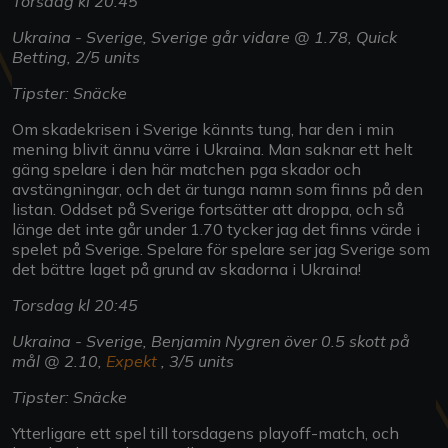
Torsdag kl 20:45
Ukraina - Sverige, Sverige går vidare @ 1.78, Quick
Betting, 2/5 units
Tipster: Snäcke
Om skadekrisen i Sverige kännts tung, har den i min
mening blivit ännu värre i Ukraina. Man saknar ett helt
gäng spelare i den här matchen pga skador och
avstängningar, och det är tunga namn som finns på den
listan. Oddset på Sverige fortsätter att droppa, och så
länge det inte går under 1.70 tycker jag det finns värde i
spelet på Sverige. Spelare för spelare ser jag Sverige som
det bättre laget på grund av skadorna i Ukraina!
Torsdag kl 20:45
Ukraina - Sverige, Benjamin Nygren över 0.5 skott på
mål @ 2.10,
Expekt
, 3/5 units
Tipster: Snäcke
Ytterligare ett spel till torsdagens playoff-match, och