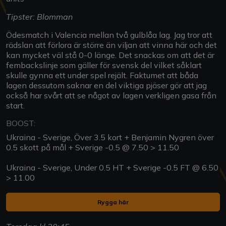
Tipster: Blomman
Ödesmatch i Valencia mellan två gulblåa lag. Jag tror att
rädslan att förlora är större än viljan att vinna här och det
kan mycket väl stå 0-0 länge. Det snackas om att det är
fembackslinje som gäller för svensk del vilket såklart
skulle gynna ett under spel rejält. Faktumet att båda
lagen dessutom saknar en del viktiga pjäser gör att jag
också har svårt att se något av lagen verkligen gasa från
start.
BOOST:
Ukraina - Sverige, Över 3.5 kort + Benjamin Nygren över
0.5 skott på mål + Sverige -0.5 @ 7.50 > 11.50
Ukraina - Sverige, Under 0.5 HT + Sverige -0.5 FT @ 6.50
> 11.00
Rygga här