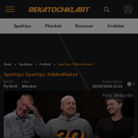
Speltips
Planket
Bonusar
Andelar
Start
Speltips
Fotboll
Speltips 30MedRekat
Speltips Speltips 30MedRekat
SPORT
LIGA
PUBLICERAD
0
Fotboll
Blandat
25/03/2026 15:10
Foto: Bildbyrån