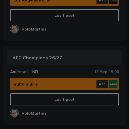
Los Angeles Rams
4.10
Läs tipset
RoloMartins
AFC Champions 26/27
Amfotboll - NFL
13 Sep 19:00
Buffalo Bills
6.00
Läs tipset
RoloMartins