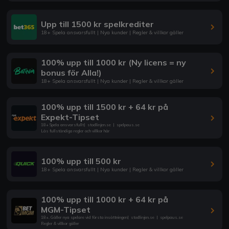
Upp till 1500 kr spelkrediter
18+ Spela ansvarsfullt | Nya kunder | Regler & villkor gäller
100% upp till 1000 kr (Ny licens = ny
bonus för Alla!)
18+ Spela ansvarsfullt | Nya kunder | Regler & villkor gäller
100% upp till 1500 kr + 64 kr på
Expekt-Tipset
18+ Spela ansvarsfullt
|
stodlinjen.se
|
spelpaus.se
Läs fullständiga regler och villkor här
100% upp till 500 kr
18+ Spela ansvarsfullt | Nya kunder | Regler & villkor gäller
100% upp till 1000 kr + 64 kr på
MGM-Tipset
18+. Gäller nya spelare vid första insättningen
|
stodlinjen.se
|
spelpaus.se
Regler & villkor gäller