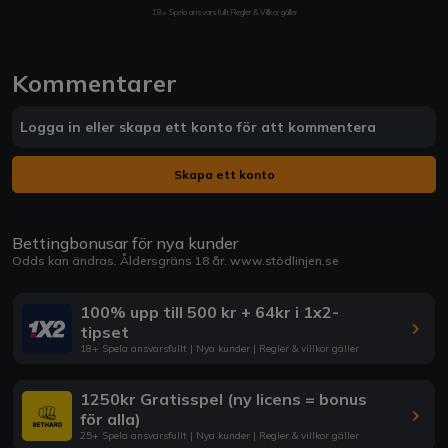
18+ Spela ansvarsfullt Regler & Villkor gäller
Kommentarer
Logga in eller skapa ett konto för att kommentera
Skapa ett konto
Bettingbonusar för nya kunder
Odds kan ändras. Åldersgräns 18 år.
www.stödlinjen.se
100% upp till 500 kr + 64kr i 1x2-
tipset
18+ Spela ansvarsfullt | Nya kunder | Regler & villkor gäller
1250kr Gratisspel (ny licens = bonus
för alla)
25+ Spela ansvarsfullt | Nya kunder | Regler & villkor gäller