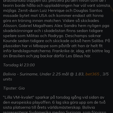
brasilianska truppen att prestera på den nivån som de i
teorin borde hålla och uppladdningen har väl varit sämsta
möjliga. Zenit-duon Luiz Henrique och Douglas Santos
missade bytet mot USA och kommer endast att hinna
göra en träning innan matchen. Vidare så skickades
Alisson, Gabriel Magalhaes Alex Sandro hem nyligen pga
skadekänningar och i skadelistan finns sedan tidigare
spelare som Militao och Rodrygo. Deschamps saknar
Kounde sedan tidigare och skickade också hem Saliba. På
plussidan har vi Mbappe som påstår att han är helt fit
inför landslagsmatcherna. Frankrike är, idag, ett bättre lag
än Brasilien och jag backar därför Les Bleus här.
Torsdag kl 23:00
Bolivia - Suriname, Under 2.25 mål @ 1.83,
bet365
, 3/5
units
Tipster: Gio
"Lilla VM-kvalet" sparkar på torsdag igång vid sidan av
den europeiska playoffen. 6 lag ska göra upp om de två
sista platserna till årets världsmästerskap. Bolivia
representerar Sydamerika medan Surinam, som förvisso