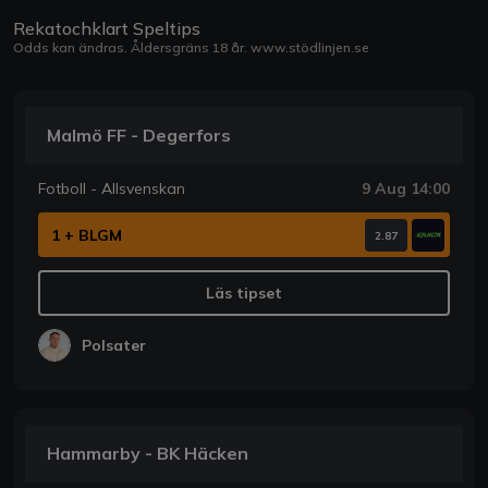
Rekatochklart Speltips
Odds kan ändras. Åldersgräns 18 år.
www.stödlinjen.se
Malmö FF - Degerfors
Fotboll - Allsvenskan
9 Aug 14:00
1 + BLGM
2.87
Läs tipset
Polsater
Hammarby - BK Häcken