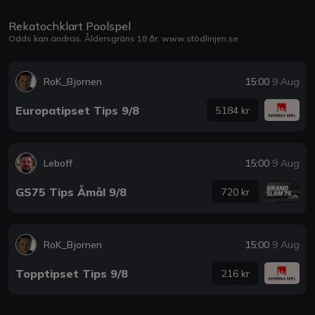
Rekatochklart Poolspel
Odds kan ändras. Åldersgräns 18 år.
www.stödlinjen.se
RoK_Bjornen
15:00
9 Aug
Europatipset Tips 9/8
5184 kr
Leboff
15:00
9 Aug
GS75 Tips Åmål 9/8
720 kr
RoK_Bjornen
15:00
9 Aug
Topptipset Tips 9/8
216 kr