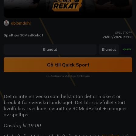
ablomdahl
SPELSTOPP
Speltips 30MedRekat
26/03/2026 23:00
Blandat
Blandat
Gå till Quick Sport
18+ Spela ansvarsfullt Regler & Villkor gäller
Det är inte en vecka som helst utan det är make it or
break it för svenska landslaget. Det blir självfallet stort
kvalfokus i veckans avsnitt av 30MedRekat + mängder
av speltips.
Onsdag kl 19:00