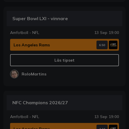
Super Bowl LXI - vinnare
Amfotboll - NFL
13 Sep 19:00
Los Angeles Rams
6.50
Läs tipset
RoloMartins
NFC Champions 2026/27
Amfotboll - NFL
13 Sep 19:00