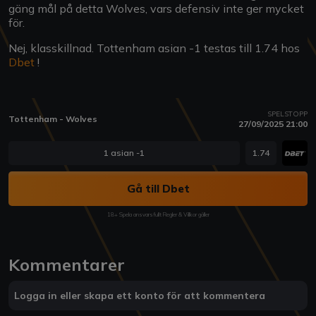
gäng mål på detta Wolves, vars defensiv inte ger mycket
för.
Nej, klasskillnad. Tottenham asian -1 testas till 1.74 hos
Dbet
!
SPELSTOPP
Tottenham - Wolves
27/09/2025 21:00
1 asian -1
1.74
Gå till Dbet
18+ Spela ansvarsfullt Regler & Villkor gäller
Kommentarer
Logga in eller skapa ett konto för att kommentera