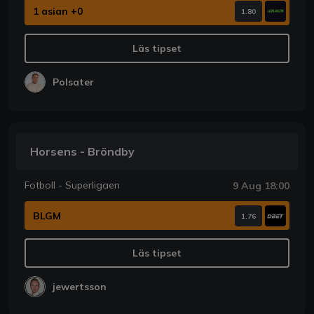
1 asian +0
1.80
Läs tipset
Polsater
Horsens - Bröndby
Fotboll - Superligaen
9 Aug 18:00
BLGM
1.76
Läs tipset
jewertsson