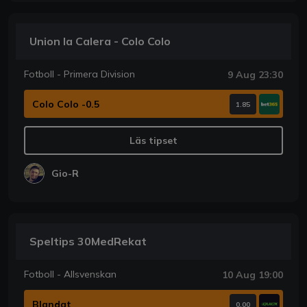
Union la Calera - Colo Colo
Fotboll - Primera Division
9 Aug 23:30
Colo Colo -0.5
1.85
Läs tipset
Gio-R
Speltips 30MedRekat
Fotboll - Allsvenskan
10 Aug 19:00
Blandat
0.00