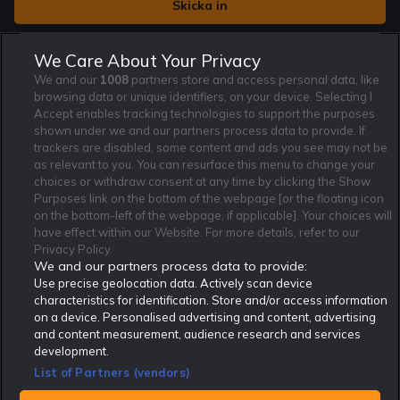
Jag vill få nyhetsbrev från Rekatochklart och jag är 18+. Regler
We Care About Your Privacy
och villkor gäller.
*
We and our
1008
partners store and access personal data, like
browsing data or unique identifiers, on your device. Selecting I
Accept enables tracking technologies to support the purposes
shown under we and our partners process data to provide. If
trackers are disabled, some content and ads you see may not be
as relevant to you. You can resurface this menu to change your
Affiliate Modell
Ansvarsfullt Spelande
Cookie Policy
choices or withdraw consent at any time by clicking the Show
Om Rekatochklart
F.A.Q
Användarvilkor
Purposes link on the bottom of the webpage [or the floating icon
on the bottom-left of the webpage, if applicable]. Your choices will
Kontakta oss
Nyhetsarkiv
Integritetspolicy
have effect within our Website. For more details, refer to our
Redaktionen
Tipsarkiv
Sportkalender
Privacy Policy.
We and our partners process data to provide:
Redaktionell policy
Rekatochklart shop
Use precise geolocation data. Actively scan device
characteristics for identification. Store and/or access information
Rekatochklart.com är Sveriges ledande betting-community. 2017 nominerades
on a device. Personalised advertising and content, advertising
Rekatochklart som en av världens bästa spelinformations-sajter på spelbranschens egen
Oscarsgala EGR Awards.
and content measurement, audience research and services
development.
Rekatochklart är oberoende och ej knutet till något specifikt spelbolag. Här hittar du
speltips, unika insättningsbonusar och erbjudanden från de största och mest seriösa
List of Partners (vendors)
spelbolagen. En spelbok, spelskola, information om skador och avstängningar samt vårt
populära klotterplank.