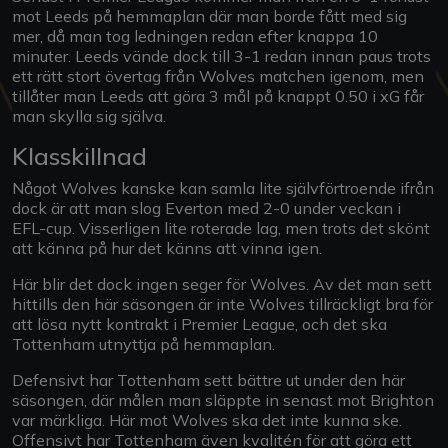
mot Leeds på hemmaplan där man borde fått med sig
mer, då man tog ledningen redan efter knappa 10
minuter. Leeds vände dock till 3-1 redan innan paus trots
ett rätt stort övertag från Wolves matchen igenom, men
tillåter man Leeds att göra 3 mål på knappt 0.50 i xG får
man skylla sig själva.
Klasskillnad
Något Wolves kanske kan samla lite självförtroende ifrån
dock är att man slog Everton med 2-0 under veckan i
EFL-cup. Visserligen lite roterade lag, men trots det skönt
att känna på hur det känns att vinna igen.
Här blir det dock ingen seger för Wolves. Av det man sett
hittills den här säsongen är inte Wolves tillräckligt bra för
att lösa nytt kontrakt i Premier League, och det ska
Tottenham utnyttja på hemmaplan.
Defensivt har Tottenham sett bättre ut under den här
säsongen, där målen man släppte in senast mot Brighton
var märkliga. Här mot Wolves ska det inte kunna ske.
Offensivt har Tottenham även kvalitén för att göra ett