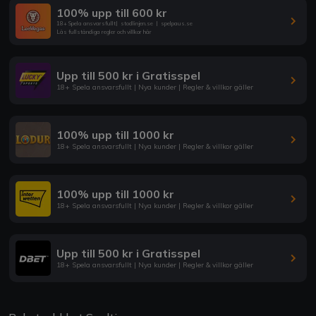
100% upp till 600 kr
18+ Spela ansvarsfullt
|
stodlinjen.se
|
spelpaus.se
Läs fullständiga regler och villkor här
Upp till 500 kr i Gratisspel
18+ Spela ansvarsfullt | Nya kunder | Regler & villkor gäller
100% upp till 1000 kr
18+ Spela ansvarsfullt | Nya kunder | Regler & villkor gäller
100% upp till 1000 kr
18+ Spela ansvarsfullt | Nya kunder | Regler & villkor gäller
Upp till 500 kr i Gratisspel
18+ Spela ansvarsfullt | Nya kunder | Regler & villkor gäller