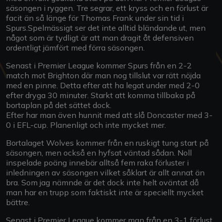
säsongen i ryggen. Tre segrar, ett kryss och en förlust är
facit än så länge för Thomas Frank under sin tid i
Spurs.Spelmässigt ser det inte alltid bländande ut, men
något som är tydligt är att man dragit åt defensiven
ordentligt jämfört med förra säsongen.
Senast i Premier League kommer Spurs från en 2-2
match mot Brighton där man nog tillslut var rätt nöjda
med en pinne. Detta efter att ha legat under med 2-0
efter dryga 30 minuter. Starkt att komma tillbaka på
bortaplan på det sättet dock.
Efter har man även hunnit med att slå Doncaster med 3-
0 i EFL-cup. Planenligt och inte mycket mer.
Bortalaget Wolves kommer från en ruskigt tung start på
säsongen, men också en hyfsat väntad sådan. Noll
inspelade poäng innebär alltså fem raka förluster i
inledningen av säsongen vilket såklart är allt annat än
bra. Som jag nämnde är det dock inte helt oväntat då
man har en trupp som faktiskt inte är speciellt mycket
bättre.
Senast i Premier League kommer man från en 3-1 förlust