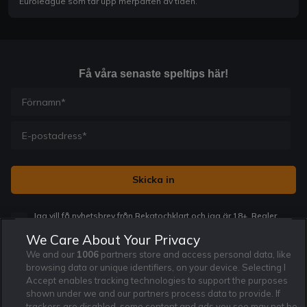
Euroleague som tar upp merparten av tiden.
Få våra senaste speltips här!
Jag vill få nyhetsbrev från Rekatochklart och jag är 18+. Regler
och villkor gäller.
*
We Care About Your Privacy
We and our
1006
partners store and access personal data, like
browsing data or unique identifiers, on your device. Selecting I
Accept enables tracking technologies to support the purposes
shown under we and our partners process data to provide. If
trackers are disabled, some content and ads you see may not be