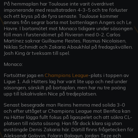
På hemmaplan har Toulouse inte varit överdrivet
imponerande med resultatraden 4-3-5 och tre förluster
och ett kryss på de fyra senaste. Toulouse kommer
annars från segrar borta mot bottenlagen Angers och Le
Havre. I bortamötet mot Monaco tidigare under säsongen
föll man i furstendömet på Rivieran med 0-2. Carlos
Martínez saknar Guillaume Restes, Rasmus Nicolaisen,
Niklas Schmidt och Zakaria Aboukhlal på fredagskvällen.
Josh King är tveksam till spel.
Monaco:
Fortsätter jaga en
Champions League
-plats i toppen av
Ligue 1. Adi Hütters lag har varit lite upp och ned under
säsongen, särskilt på bortaplan, men har nu tre poäng
upp till lokalrivalen Nice på tredjeplatsen.
Senast besegrade man Reims hemma med solida 3-0
och efter uttåget ur Champions League mot Benfica kan
nu Hütter lägga fullt fokus på ligaspelet och att säkra CL-
platsen till nästa säsong. Han får dock klara sig utan
avstängde Denis Zakaria här. Därtill finns frågetecken för
Aleksandr Golovin, Folarin Balogun, Jordan Teze och