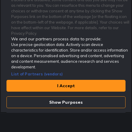
Affiliate Modell
Ansvarsfullt Spelande
Cookie Policy
as relevant to you. You can resurface this menu to change your
Om Rekatochklart
F.A.Q
Användarvilkor
choices or withdraw consent at any time by clicking the Show
Purposes link on the bottom of the webpage [or the floating icon
Kontakta oss
Nyhetsarkiv
Integritetspolicy
on the bottom-left of the webpage, if applicable]. Your choices will
Redaktionen
Tipsarkiv
Sportkalender
have effect within our Website. For more details, refer to our
Privacy Policy.
Redaktionell policy
Rekatochklart shop
We and our partners process data to provide:
Use precise geolocation data. Actively scan device
Rekatochklart.com är Sveriges ledande betting-community. 2017 nominerades
Rekatochklart som en av världens bästa spelinformations-sajter på spelbranschens egen
characteristics for identification. Store and/or access information
Oscarsgala EGR Awards.
on a device. Personalised advertising and content, advertising
Rekatochklart är oberoende och ej knutet till något specifikt spelbolag. Här hittar du
and content measurement, audience research and services
speltips, unika insättningsbonusar och erbjudanden från de största och mest seriösa
development.
spelbolagen. En spelbok, spelskola, information om skador och avstängningar samt vårt
populära klotterplank.
List of Partners (vendors)
Har du några frågor är du välkommen att
kontakta oss
.
I Accept
Copyright © Rekatochklart.com 2008-2026 - Alla rättigheter reserverade.
Spela ansvarsfullt. Åldersgränsen för spel är 18+ Har ditt spelande blivit ett
problem? Kontakta stödlinjen på 020-81 91 00. Odds kan ändras. Alla odds var
Show Purposes
korrekta vid den tidpunkt de publicerades. Spel utan konto innebär att man
använder e-legitimation för registrering. Delar av innehållet på sajten är
kommersiellt innehåll.