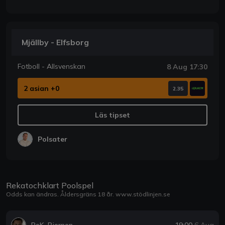
Mjällby - Elfsborg
Fotboll - Allsvenskan
8 Aug 17:30
2 asian +0
2.35
Läs tipset
Polsater
Rekatochklart Poolspel
Odds kan ändras. Åldersgräns 18 år.
www.stödlinjen.se
RoK_Bjornen
19:00
6 Aug