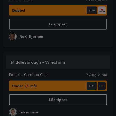
Dubbel
4.19
Läs tipset
RoK_Bjornen
Middlesbrough - Wrexham
Fotboll - Carabao Cup
7 Aug 21:00
Under 2,5 mål
2.03
Läs tipset
jewertsson