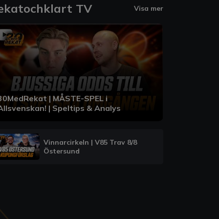
ekatochklart TV
Visa mer
30MedRekat | MÅSTE-SPEL i
Allsvenskan! | Speltips & Analys
Vinnarcirkeln | V85 Trav 8/8
Östersund