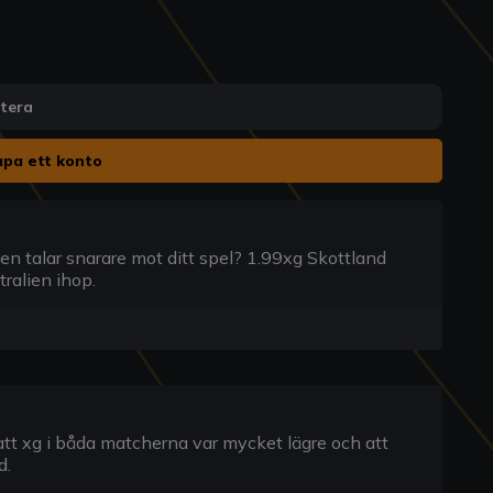
ntera
pa ett konto
en talar snarare mot ditt spel? 1.99xg Skottland
ralien ihop.
att xg i båda matcherna var mycket lägre och att
d.