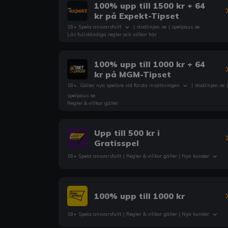
100% upp till 1500 kr + 64
kr på Expekt-Tipset
18+ Spela ansvarsfullt
|
stodlinjen.se
|
spelpaus.se
Läs fullständiga regler och villkor här
100% upp till 1000 kr + 64
kr på MGM-Tipset
18+. Gäller nya spelare vid första insättningen
|
stodlinjen.se
|
spelpaus.se
Regler & villkor gäller
Upp till 500 kr i
Gratisspel
18+ Spela ansvarsfullt |
Regler & villkor
gäller | Nya kunder
100% upp till 1000 kr
18+ Spela ansvarsfullt |
Regler & villkor
gäller | Nya kunder