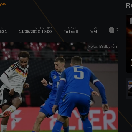
çao
R
ERAD
SPELSTOPP
SPORT
LIGA
2
4:31
14/06/2026 19:00
Fotboll
VM
Foto: Bildbyrån