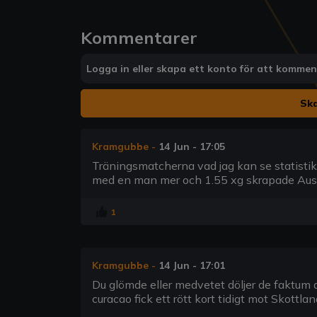
Kommentarer
Logga in eller skapa ett konto för att komme
Ska
Kramgubbe
-
14 Jun - 17:05
Träningsmatcherna vad jag kan se statistik
med en man mer och 1.55 xg skrapade Aust
1
Kramgubbe
-
14 Jun - 17:01
Du glömde eller medvetet döljer de faktum 
curacao fick ett rött kort tidigt mot Skottlan