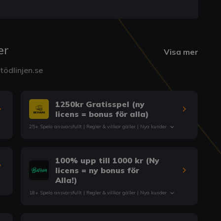
er
Visa mer
ödlinjen.se
1250kr Gratisspel (ny
licens = bonus för alla)
25+ Spela ansvarsfullt |
Regler & villkor
gäller | Nya kunder
100% upp till 1000 kr (Ny
licens = ny bonus för
Alla!)
18+ Spela ansvarsfullt |
Regler & villkor
gäller | Nya kunder