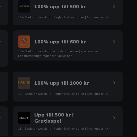
100% upp till 500 kr
18+ Spela ansvarsfullt |
Regler & villkor
gäller | Nya kunder
100% upp till 600 kr
18+ Spela ansvarsfullt
|
stodlinjen.se
|
spelpaus.se
Läs fullständiga regler och villkor här
100% upp till 1000 kr
18+ Spela ansvarsfullt |
Regler & villkor
gäller | Nya kunder
Upp till 500 kr i
Gratisspel
18+ Spela ansvarsfullt |
Regler & villkor
gäller | Nya kunder