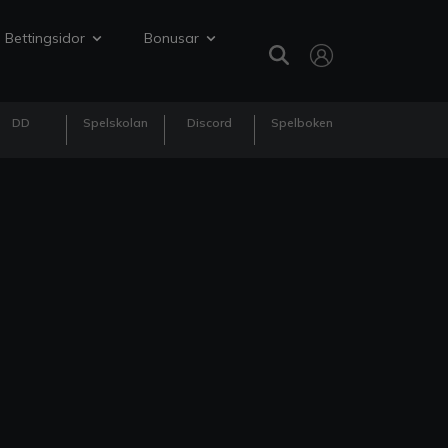
Bettingsidor
Bonusar
DD
Spelskolan
Discord
Spelboken