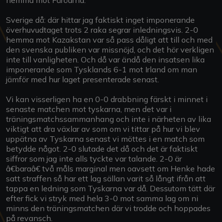
Sverige då: där hittar jag faktiskt inget imponerande
överhuvudtaget trots 2 raka segrar inledningsvis. 2-0
hemma mot Kazakstan var så pass dåligt att till och med
den svenska publiken var missnöjd, och det hör verkligen
inte till vanligheten. Och då var ändå den insatsen lika
imponerande som Tysklands 6-1 mot Irland om man
jämför med hur laget presenterade senast.
Vi kan visserligen ha en 0-0 drabbning färskt i minnet i
senaste matchen mot tyskarna, men det var i
träningsmatchssammanhang och inte i närheten av lika
viktigt att dra växlar av som om vi tittar på hur vi blev
uppätna av Tyskarna senast vi möttes i en match som
betydde något. 2-0 slutade det då och det är faktiskt
siffror som jag inte alls tyckte var talande. 2-0 är
â€baraâ€ två måls marginal men oavsett om Henke hade
satt straffen så har ett lag sällan varit så långt ifrån att
tappa en ledning som Tyskarna var då. Dessutom tätt där
efter fick vi stryk med hela 3-0 mot samma lag om ni
minns den träningsmatchen där vi trodde och hoppades
på revansch.