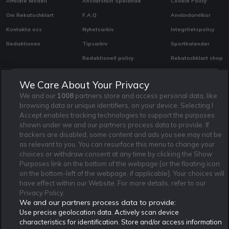
Jag vill få nyhetsbrev från Rekatochklart och jag är 18+. Regler
och villkor gäller.
*
We Care About Your Privacy
We and our
1008
partners store and access personal data, like
browsing data or unique identifiers, on your device. Selecting I
Accept enables tracking technologies to support the purposes
shown under we and our partners process data to provide. If
trackers are disabled, some content and ads you see may not be
Affiliate Modell
Ansvarsfullt Spelande
Cookie Policy
as relevant to you. You can resurface this menu to change your
Om Rekatochklart
F.A.Q
Användarvilkor
choices or withdraw consent at any time by clicking the Show
Purposes link on the bottom of the webpage [or the floating icon
Kontakta oss
Nyhetsarkiv
Integritetspolicy
on the bottom-left of the webpage, if applicable]. Your choices will
Redaktionen
Tipsarkiv
Sportkalender
have effect within our Website. For more details, refer to our
Privacy Policy.
Redaktionell policy
Rekatochklart shop
We and our partners process data to provide:
Use precise geolocation data. Actively scan device
Rekatochklart.com är Sveriges ledande betting-community. 2017 nominerades
Rekatochklart som en av världens bästa spelinformations-sajter på spelbranschens egen
characteristics for identification. Store and/or access information
Oscarsgala EGR Awards.