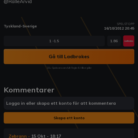
@RalleArvid
SPELSTOPP
Tyskland-Sverige
16/10/2012 20:45
1 -1.5
1.86
Gå till Ladbrokes
18+ Spela ansvarsfullt Regler & Villkor gäller
Kommentarer
Logga in eller skapa ett konto för att kommentera
Skapa ett konto
Zebrann
-
15 Okt - 18:17