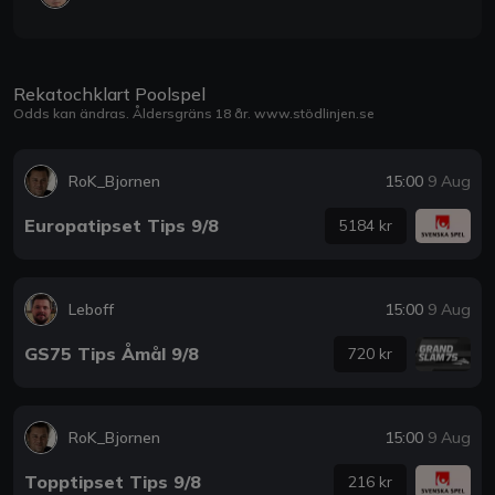
Rekatochklart Poolspel
Odds kan ändras. Åldersgräns 18 år.
www.stödlinjen.se
RoK_Bjornen
15:00
9 Aug
Europatipset Tips 9/8
5184 kr
Leboff
15:00
9 Aug
GS75 Tips Åmål 9/8
720 kr
RoK_Bjornen
15:00
9 Aug
Topptipset Tips 9/8
216 kr