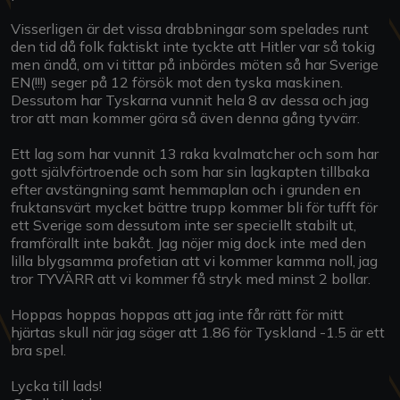
Visserligen är det vissa drabbningar som spelades runt
den tid då folk faktiskt inte tyckte att Hitler var så tokig
men ändå, om vi tittar på inbördes möten så har Sverige
EN(!!!) seger på 12 försök mot den tyska maskinen.
Dessutom har Tyskarna vunnit hela 8 av dessa och jag
tror att man kommer göra så även denna gång tyvärr.
Ett lag som har vunnit 13 raka kvalmatcher och som har
gott självförtroende och som har sin lagkapten tillbaka
efter avstängning samt hemmaplan och i grunden en
fruktansvärt mycket bättre trupp kommer bli för tufft för
ett Sverige som dessutom inte ser speciellt stabilt ut,
framförallt inte bakåt. Jag nöjer mig dock inte med den
lilla blygsamma profetian att vi kommer kamma noll, jag
tror TYVÄRR att vi kommer få stryk med minst 2 bollar.
Hoppas hoppas hoppas att jag inte får rätt för mitt
hjärtas skull när jag säger att 1.86 för Tyskland -1.5 är ett
bra spel.
Lycka till lads!