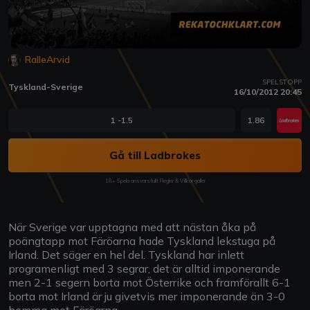
RalleArvid
SPELSTOPP
Tyskland-Sverige
16/10/2012 20:45
1 -1.5
1.86
Gå till Ladbrokes
18+ Spela ansvarsfullt Regler & Villkor gäller
När Sverige var upptagna med att nästan åka på
poängtapp mot Färöarna hade Tyskland lekstuga på
Irland. Det säger en hel del. Tyskland har inlett
programenligt med 3 segrar, det är alltid imponerande
men 2-1 segern borta mot Österrike och framförallt 6-1
borta mot Irland är ju givetvis mer imponerande än 3-0
hemma mot Färöarna.