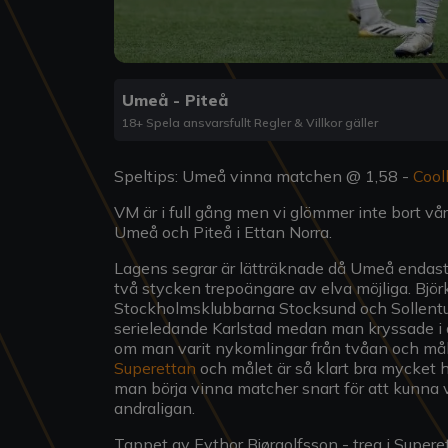
Umeå - Piteå
18+ Spela ansvarsfullt Regler & Villkor gäller
Speltips: Umeå vinna matchen @ 1,58 -
Cool
VM är i full gång men vi glömmer inte bort v
Umeå och Piteå i Ettan Norra.
Lagens segrar är lätträknade då Umeå endast
två stycken trepoängare av elva möjliga. Bjö
Stockholmsklubbarna Stocksund och Sollentun
serieledande Karlstad medan man kryssade i 
om man varit nykomlingar från tvåan och måle
Superettan
och målet är så klart bra mycket hö
man börja vinna matcher snart för att kunn
andraligan.
Tappet av Eythor Bjørgolfsson - trea i Superet