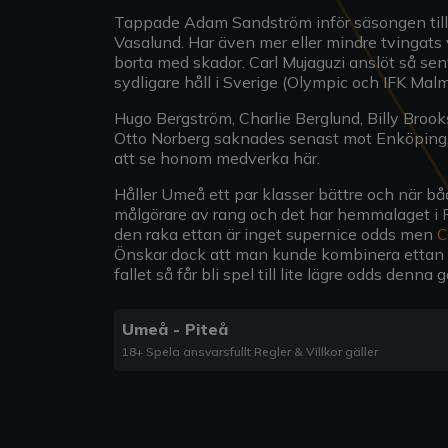
Tappade Adam Sandström inför säsongen till 
Vasalund. Har även mer eller mindre tvingats 
borta med skador. Carl Mujaguzi anslöt så se
sydligare håll i Sverige (Olympic och IFK Mal
Hugo Bergström, Charlie Berglund, Billy Brook
Otto Norberg saknades senast mot Enköping
att se honom medverka här.
Håller Umeå ett par klasser bättre och när b
målgörare av rang och det har hemmalaget i 
den raka ettan är inget supernice odds men
C
Önskar dock att man kunde kombinera ettan m
fallet så får bli spel till lite lägre odds denna
Umeå - Piteå
18+ Spela ansvarsfullt Regler & Villkor gäller