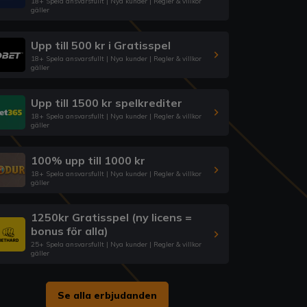
18+ Spela ansvarsfullt | Nya kunder | Regler & villkor
gäller
Upp till 500 kr i Gratisspel
18+ Spela ansvarsfullt | Nya kunder | Regler & villkor
gäller
Upp till 1500 kr spelkrediter
18+ Spela ansvarsfullt | Nya kunder | Regler & villkor
gäller
100% upp till 1000 kr
18+ Spela ansvarsfullt | Nya kunder | Regler & villkor
gäller
1250kr Gratisspel (ny licens =
bonus för alla)
25+ Spela ansvarsfullt | Nya kunder | Regler & villkor
gäller
Se alla erbjudanden