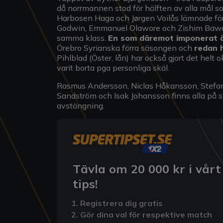
då norrmannen stod för hälften av alla mål 
Harbosen Haga och Jørgen Voilås lämnade för
Godwin, Emmanuel Olawore och Zishim Bawa har
samma klass.
En som däremot imponerat 
Örebro Syrianska förra säsongen och
redan 
Pihlblad (Öster, lån) har också gjort det helt
varit borta pga personliga skäl.
Rasmus Andersson, Niclas Håkansson, Stefan
Sandström och Isak Johansson finns alla på s
avstängning.
Tävla om 20 000 kr i vår
tips!
Registrera dig gratis
Gör dina val för respektive match