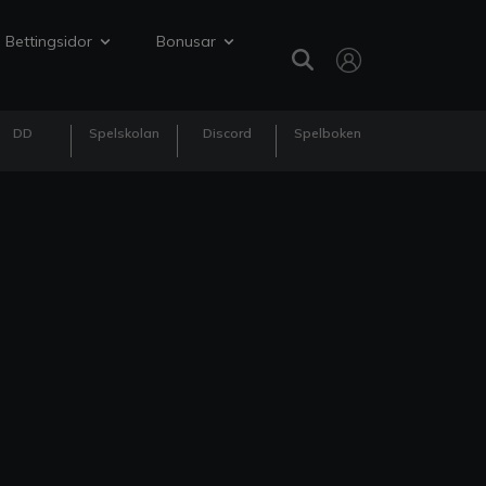
Bettingsidor
Bonusar
DD
Spelskolan
Discord
Spelboken