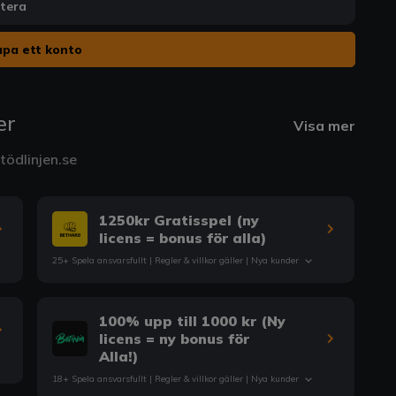
ntera
pa ett konto
er
Visa mer
ödlinjen.se
1250kr Gratisspel (ny
licens = bonus för alla)
25+ Spela ansvarsfullt |
Regler & villkor
gäller | Nya kunder
100% upp till 1000 kr (Ny
licens = ny bonus för
Alla!)
18+ Spela ansvarsfullt |
Regler & villkor
gäller | Nya kunder