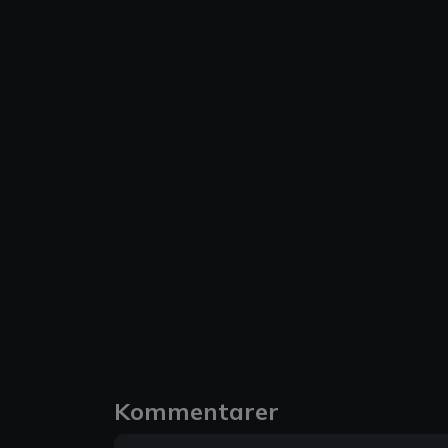
Kommentarer