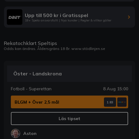
Upp till 500 kr i Gratisspel
18+ Spela ansvarsfullt | Nya kunder | Regler & villkor gäller
Rekatochklart Speltips
Odds kan ändras. Åldersgräns 18 år.
www.stödlinjen.se
Öster - Landskrona
Fotboll - Superettan
8 Aug 15:00
BLGM + Över 2,5 mål
1.83
Läs tipset
Aston