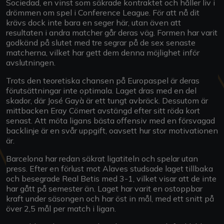
Sociedad, en vinst som säkrade kontraktet och håller liv i
drömmen om spel i Conference League. För att nå dit
krävs dock inte bara en seger här, utan även att
resultaten i andra matcher går deras väg. Formen har varit
godkänd på slutet med tre segrar på de sex senaste
matcherna, vilket har gett dem denna möjlighet inför
avslutningen.
Trots den teoretiska chansen på Europaspel är deras
förutsättningar inte optimala. Laget dras med en del
skador, där José Gayà är ett tungt avbräck. Dessutom är
mittbacken Eray Cömert avstängd efter sitt röda kort
senast. Att möta ligans bästa offensiv med en försvagad
backlinje är en svår uppgift, oavsett hur stor motivationen
är.
Barcelona har redan säkrat ligatiteln och spelar utan
press. Efter en förlust mot Alaves studsade laget tillbaka
och besegrade Real Betis med 3-1, vilket visar att de inte
har gått på semester än. Laget har varit en ostoppbar
kraft under säsongen och har öst in mål, med ett snitt på
över 2,5 mål per match i ligan.