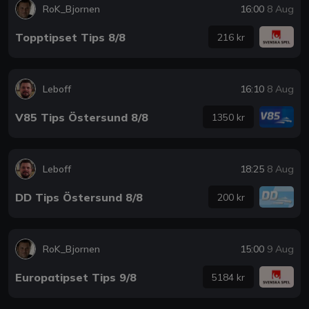
RoK_Bjornen
16:00
8 Aug
Topptipset Tips 8/8
216 kr
Leboff
16:10
8 Aug
V85 Tips Östersund 8/8
1350 kr
Leboff
18:25
8 Aug
DD Tips Östersund 8/8
200 kr
RoK_Bjornen
15:00
9 Aug
Europatipset Tips 9/8
5184 kr