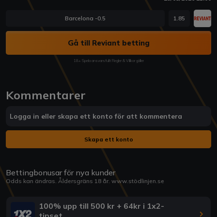
Barcelona -0.5
1.85
Gå till Reviant betting
18+ Spela ansvarsfullt Regler & Villkor gäller
Kommentarer
Logga in eller skapa ett konto för att kommentera
Skapa ett konto
Bettingbonusar för nya kunder
Odds kan ändras. Åldersgräns 18 år.
www.stödlinjen.se
100% upp till 500 kr + 64kr i 1x2-
tipset