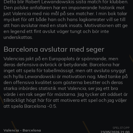
Detta blir Robert Lewandowskis sista match för klubben.
Den polske anfallaren har en imponerande historik mot
just Valencia med nio mål på sex matcher. I min bok talar
mycket för att både han och hans lagkamrater vill se till
att han avslutar med en stark insats. Motivationen att ge
en legend ett fint avslut väger tungt och bör inte
underskattas.
Barcelona avslutar med seger
Valencias jakt på en Europaplats är spännande, men
deras defensiva avbräck är betydande. Barcelona har
inget att spela för tabellmässigt, men att avsluta snyggt
och hylla Lewandowski är motivation nog. Med tanke på
den offensiva kvalitet som gästerna besitter och deras
starka inbördes statistik mot Valencia, ser jag ett bra
värde i en rak seger för mästarna. Jag tycker att oddset är
tillräckligt högt här för att motivera ett spel och jag väljer
att spela Barcelona -0.5.
SPELSTOPP
Valencia - Barcelona
23/05/2026 21:00