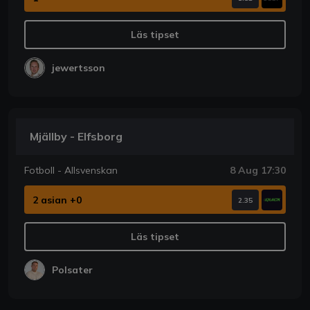
Läs tipset
jewertsson
Mjällby - Elfsborg
Fotboll - Allsvenskan
8 Aug 17:30
2 asian +0
2.35
Läs tipset
Polsater