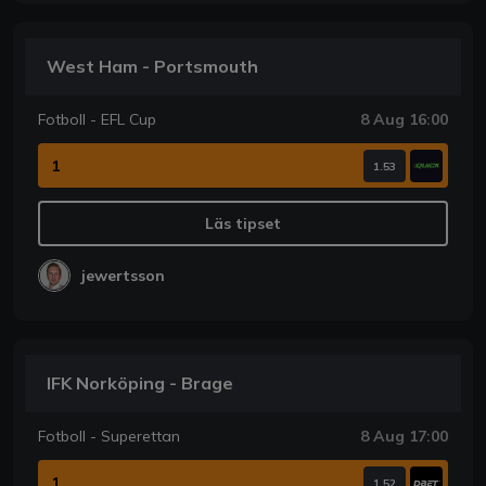
West Ham - Portsmouth
Fotboll - EFL Cup
8 Aug 16:00
1
1.53
Läs tipset
jewertsson
IFK Norköping - Brage
Fotboll - Superettan
8 Aug 17:00
1
1.52