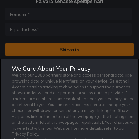
Få våra senaste speltips här!
Jag vill få nyhetsbrev från Rekatochklart och jag är 18+. Regler
We Care About Your Privacy
och villkor gäller.
*
We and our
1008
partners store and access personal data, like
browsing data or unique identifiers, on your device. Selecting I
Accept enables tracking technologies to support the purposes
shown under we and our partners process data to provide. If
trackers are disabled, some content and ads you see may not be
as relevant to you. You can resurface this menu to change your
Affiliate Modell
Ansvarsfullt Spelande
Cookie Policy
choices or withdraw consent at any time by clicking the Show
Purposes link on the bottom of the webpage [or the floating icon
Om Rekatochklart
F.A.Q
Användarvilkor
on the bottom-left of the webpage, if applicable]. Your choices will
Kontakta oss
Nyhetsarkiv
Integritetspolicy
have effect within our Website. For more details, refer to our
Redaktionen
Tipsarkiv
Sportkalender
Privacy Policy.