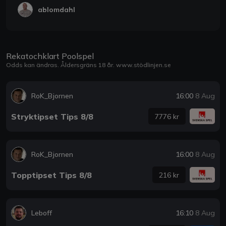
ablomdahl
Rekatochklart Poolspel
Odds kan ändras. Åldersgräns 18 år.
www.stödlinjen.se
RoK_Bjornen
16:00
8 Aug
Stryktipset Tips 8/8
7776 kr
RoK_Bjornen
16:00
8 Aug
Topptipset Tips 8/8
216 kr
Leboff
16:10
8 Aug