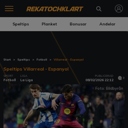
Speltips
Planket
Bonusar
Andelar
Start
Speltips
Fotboll
Villarreal - Espanyol
Speltips Villarreal - Espanyol
SPORT
LIGA
PUBLICERAD
3
Fotboll
La Liga
08/02/2026 22:12
Foto: Bildbyrån