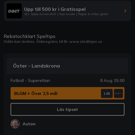
Upp till 500 kr i Gratisspel
18+ Spela ansvarsfullt | Nya kunder | Regler & villkor gäller
Rekatochklart Speltips
Odds kan ändras. Åldersgräns 18 år.
www.stödlinjen.se
Öster - Landskrona
Fotboll - Superettan
8 Aug 15:00
BLGM + Över 2,5 mål
1.83
Läs tipset
Aston