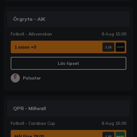
Örgryte - AIK
Fotboll - Allsvenskan
8 Aug 15:00
1 asian +0
2.25
Läs tipset
Polsater
QPR - Millwall
Fotboll - Carabao Cup
8 Aug 15:00
Mål före 29:00
1.83