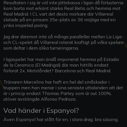
Resultaten i sig är väl inte jättekassa i ligan då förlusterna
kom borta mot erkänt starka Real Betis och hemma mot
Real Madrid. I CL vart det desto mörkare där Villarreal
slutade på en pinsam 35e-plats av 36 möjliga med en
ynka inspelad poäng.
Jag drar däremot inte så många paralleller mellan La Liga-
och CL-spelet då Villarreal roterat kraftigt på vilka spelare
som deltar i dem olika turneringarna.
I ligaspelet har man ändå imponerat hemma på Estadio
de la Ceramica (El Madrigal) där man hittills endast
förlorat 2x. Motståndet? Barcelona och Real Madrid.
Tränaren Marcelino har haft en hel del småskador i
truppen men han menar i sina senaste uttalanden att det
är i princip endast Thomas Partey som är out 100%,
utöver avstängde Alfonso Pedraza.
Vad händer i Espanyol?
Även Espanyol har stått för en, i stora drag, bra säsong.