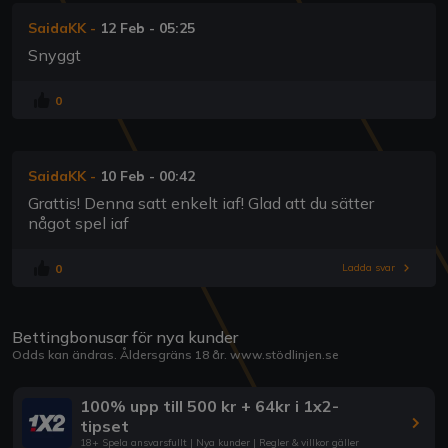
SaidaKK
-
12 Feb - 05:25
Snyggt
0
SaidaKK
-
10 Feb - 00:42
Grattis! Denna satt enkelt iaf! Glad att du sätter
något spel iaf
0
Ladda svar
Bettingbonusar för nya kunder
Odds kan ändras. Åldersgräns 18 år.
www.stödlinjen.se
100% upp till 500 kr + 64kr i 1x2-
tipset
18+ Spela ansvarsfullt | Nya kunder | Regler & villkor gäller