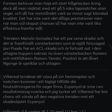
Formen behöver man höja ett stort frågetecken kring
dock då man mäktat med att gå 5 raka ligamatcher utan
seger, och då har motståndet varit av minst sagt blandad
kvalitet. Det har inte varit idel dåliga prestationer men
när man väl skapat chanser så har man inte varit lika
effektiva framför mål.
Tränaren Manolo Gonzalez har ett par sena skador och
det är framförallt vänsterkanten som är rejält försvagad.
Javi Puado har en ACL-skada och är fortsatt out. I den
uttagna truppen saknas nu även vänsterbacken Romero
och mittfältaren Ramon Terrats. Positivt är att lånet
Ngonge är spelklar och uttagen.
Villarreal tenderar att växa på sin hemmaplan och
matchen kommer i ett lägligt tillfälle där
förutsättningarna för seger finns. Espanyol är inne i en
resultatmässig svacka och jag tycker att Villarreal har bra
chans att vända på den negativa trenden mot ett
skadeskjutet Espanyol
Villarreal -0.5 spelas @ 1.70 med 1U hos
1X2
.