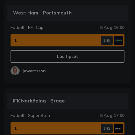
West Ham - Portsmouth
Fotboll - EFL Cup
8 Aug 16:00
1
1.53
Läs tipset
jewertsson
IFK Norköping - Brage
Fotboll - Superettan
8 Aug 17:00
1
1.52