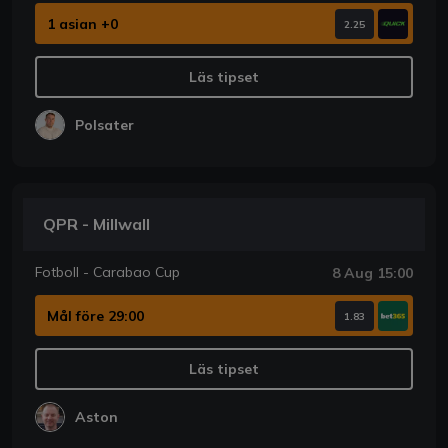
1 asian +0
2.25
Läs tipset
Polsater
QPR - Millwall
Fotboll - Carabao Cup
8 Aug 15:00
Mål före 29:00
1.83
Läs tipset
Aston