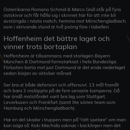
Österrikarna Romano Schmid & Marco Grüll står på fyra
ostskivor och får hålla sig i skinnet här för att inte bli
avstängda i nästa match, hemma mot Mönchengladbach,
som i skrivande stund är två poäng före i tabellen.
Hoffenheim det bättre laget och
vinner trots bortaplan
Hoffenheim är tillsammans med storlagen Bayern
München & Dortmund formstarkast i hela Bundesliga.
Förlusten borta mot just Dortmund är det enda nederlaget
sedan början av oktober månad.
Ser bra ut både defensivt och offensivt. 13 mål framåt
och bara 3 insläppta på de fem senaste kamperna. Då
har ändå motståndet varit bra lag som Stuttgart,
Leverkusen och Frankfurt (samt lite sämre team som
Hamburg och Mönchengladbach).
Har en del skador i truppen men på "rätt spelare" om man
kan säga så. Koki Machida saknas i backlinjen men det