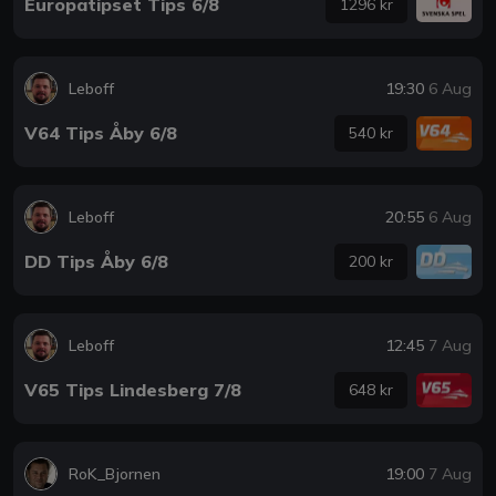
Europatipset Tips 6/8
1296 kr
Leboff
19:30
6 Aug
V64 Tips Åby 6/8
540 kr
Leboff
20:55
6 Aug
DD Tips Åby 6/8
200 kr
Leboff
12:45
7 Aug
V65 Tips Lindesberg 7/8
648 kr
RoK_Bjornen
19:00
7 Aug