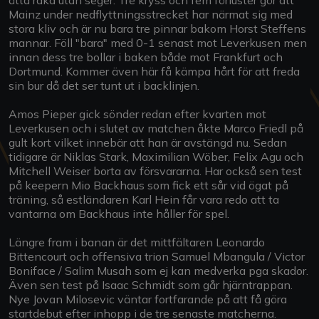
Mainz under nedflyttningsstrecket har närmat sig med
stora kliv och är nu bara tre pinnar bakom Horst Steffens
mannar. Föll "bara" med 0-1 senast mot Leverkusen men
innan dess tre bollar i baken både mot Frankfurt och
Dortmund. Kommer även här få kämpa hårt för att freda
sin bur då det ser tunt ut i backlinjen.
Amos Pieper gick sönder redan efter kvarten mot
Leverkusen och i slutet av matchen åkte Marco Friedl på
gult kort vilket innebär att han är avstängd nu. Sedan
tidigare är Niklas Stark, Maximilian Wöber, Felix Agu och
Mitchell Weiser borta av försvararna. Har också sen test
på keepern Mio Backhaus som fick ett sår vid ögat på
träning, så estländaren Karl Hein får vara redo att ta
vantarna om Backhaus inte håller för spel.
Längre fram i banan är det mittfältaren Leonardo
Bittencourt och offensiva trion Samuel Mbangula / Victor
Boniface / Salim Musah som ej kan medverka pga skador.
Även sen test på Isaac Schmidt som går hjärntrappan.
Nye Jovan Milosevic väntar fortfarande på att få göra
startdebut efter inhopp i de tre senaste matcherna.