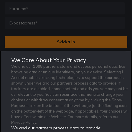
Jag vill få nyhetsbrev från Rekatochklart och jag är 18+. Regler
We Care About Your Privacy
och villkor gäller.
*
We and our
1008
partners store and access personal data, like
browsing data or unique identifiers, on your device. Selecting I
Accept enables tracking technologies to support the purposes
shown under we and our partners process data to provide. If
trackers are disabled, some content and ads you see may not be
as relevant to you. You can resurface this menu to change your
Affiliate Modell
Ansvarsfullt Spelande
Cookie Policy
choices or withdraw consent at any time by clicking the Show
Om Rekatochklart
F.A.Q
Användarvilkor
Purposes link on the bottom of the webpage [or the floating icon
on the bottom-left of the webpage, if applicable]. Your choices will
Kontakta oss
Nyhetsarkiv
Integritetspolicy
have effect within our Website. For more details, refer to our
Redaktionen
Tipsarkiv
Sportkalender
Privacy Policy.
We and our partners process data to provide:
Redaktionell policy
Rekatochklart shop