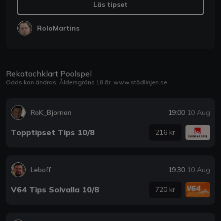
Läs tipset
RoloMartins
Rekatochklart Poolspel
Odds kan ändras. Åldersgräns 18 år.
www.stödlinjen.se
RoK_Bjornen
19:00
10 Aug
Topptipset Tips 10/8
216 kr
Leboff
19:30
10 Aug
V64 Tips Solvalla 10/8
720 kr