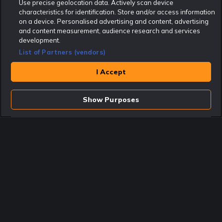
Use precise geolocation data. Actively scan device
characteristics for identification. Store and/or access information
Rekatochklart.com är Sveriges ledande betting-community. 2017 nominerades
on a device. Personalised advertising and content, advertising
Rekatochklart som en av världens bästa spelinformations-sajter på spelbranschens egen
Oscarsgala EGR Awards.
and content measurement, audience research and services
development.
Rekatochklart är oberoende och ej knutet till något specifikt spelbolag. Här hittar du
speltips, unika insättningsbonusar och erbjudanden från de största och mest seriösa
List of Partners (vendors)
spelbolagen. En spelbok, spelskola, information om skador och avstängningar samt vårt
populära klotterplank.
Har du några frågor är du välkommen att
kontakta oss
.
I Accept
Copyright © Rekatochklart.com 2008-2026 - Alla rättigheter reserverade.
Show Purposes
Spela ansvarsfullt. Åldersgränsen för spel är 18+ Har ditt spelande blivit ett
problem? Kontakta stödlinjen på 020-81 91 00. Odds kan ändras. Alla odds var
korrekta vid den tidpunkt de publicerades. Spel utan konto innebär att man
använder e-legitimation för registrering. Delar av innehållet på sajten är
kommersiellt innehåll.