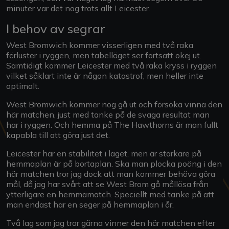
minuter var det nog trots allt Leicester.
I behov av segrar
West Bromwich kommer visserligen med två raka
förluster i ryggen, men tabelläget ser fortsatt okej ut.
Samtidigt kommer Leicester med två raka kryss i ryggen
vilket såklart inte är någon katastrof, men heller inte
optimalt.
West Bromwich kommer nog gå ut och försöka vinna den
här matchen, just med tanke på de svaga resultat man
har i ryggen. Och hemma på The Hawthorns är man fullt
kapabla till att göra just det.
Leicester har en stabilitet i laget, men är starkare på
hemmaplan är på bortaplan. Ska man plocka poäng i den
här matchen tror jag dock att man kommer behöva göra
mål, då jag har svårt att se West Brom gå mållösa från
ytterligare en hemmamatch. Speciellt med tanke på att
man endast har en seger på hemmaplan i år.
Två lag som jag tror gärna vinner den här matchen efter