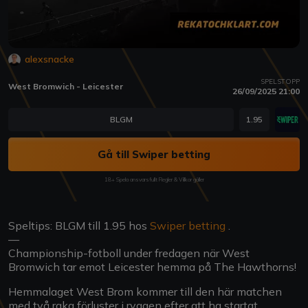
alexsnacke
SPELSTOPP
West Bromwich - Leicester
26/09/2025 21:00
BLGM
1.95
Gå till Swiper betting
18+ Spela ansvarsfullt Regler & Villkor gäller
Speltips: BLGM till 1.95 hos
Swiper betting
.
—
Championship-fotboll under fredagen när West
Bromwich tar emot Leicester hemma på The Hawthorns!
Hemmalaget West Brom kommer till den här matchen
med två raka förluster i ryggen efter att ha startat