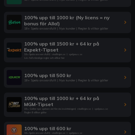
100% upp till 1000 kr (Ny licens = ny
bonus för Alla!)
18+ Spela ansvarsfullt | Nya kunder | Regler & villkor gäller
100% upp till 1500 kr + 64 kr på
Expekt-Tipset
18+ Spela ansvarsfullt
|
stodlinjen.se
|
spelpaus.se
Läs fullständiga regler och villkor här
100% upp till 500 kr
18+ Spela ansvarsfullt | Nya kunder | Regler & villkor gäller
100% upp till 1000 kr + 64 kr på
MGM-Tipset
18+. Gäller nya spelare vid första insättningen
|
stodlinjen.se
|
spelpaus.se
Regler & villkor gäller
100% upp till 600 kr
18+ Spela ansvarsfullt
|
stodlinjen.se
|
spelpaus.se