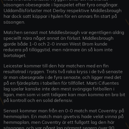
säsongen obesegrade i ligaspelet efter fyra omgångar.
Uddamålsförluster mot Derby respektive Middlesbrough
har dock satt käppar i hjulen för en annars fin start på
säsongen.
Matchen senast mot Middlesbrough var egentligen aldrig
speciellt nära något annat än förlust. Middlesbrough
gjorde både 1-0 och 2-0 innan West Brom kunde
reducera på tilläggstid, men närmare än så kom inte
bortalaget.
Leicester kommer till den här matchen med en fin
resultatrad i ryggen. Trots två raka kryss i de två senaste
är man obesegrade i de fyra senaste, och ligger med det
på en fjärdeplats i tabellen för tillfället. Marti Cifuentes
lag spelar kanske inte den mest svängiga fotbollen i
ligan, men som vi sett tidigare kan man komma en bra bit
på kontroll och en solid defensiv.
Senast kommer man från en 0-0 match mot Coventry på
hemmaplan. En match man givetvis hade velat vinna på
hemmaplan, men Coventry är ett fullgott lag den här
säsongen, och var något lag närmast segern över 90