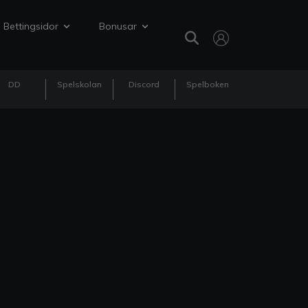
Bettingsidor
Bonusar
DD
Spelskolan
Discord
Spelboken