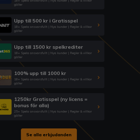
18+ Spela ansvarsfullt | Nya kunder | Regler & villkor
gäller
Upp till 500 kr i Gratisspel
18+ Spela ansvarsfullt | Nya kunder | Regler & villkor
gäller
Upp till 1500 kr spelkrediter
18+ Spela ansvarsfullt | Nya kunder | Regler & villkor
gäller
100% upp till 1000 kr
18+ Spela ansvarsfullt | Nya kunder | Regler & villkor
gäller
1250kr Gratisspel (ny licens =
bonus för alla)
25+ Spela ansvarsfullt | Nya kunder | Regler & villkor
gäller
Se alla erbjudanden