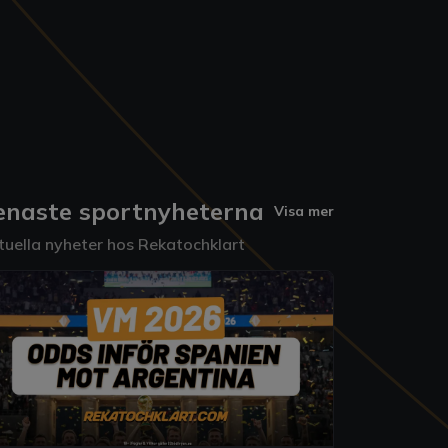
enaste sportnyheterna
Visa mer
tuella nyheter hos Rekatochklart