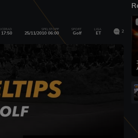
R
ICERAD
SPELSTOPP
SPORT
LIGA
2
 17:50
25/11/2010 06:00
Golf
ET