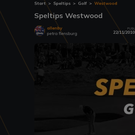
Start
Speltips
Golf
Westwood
Speltips Westwood
allenby
PUBL
22/11/2010
petra flensburg