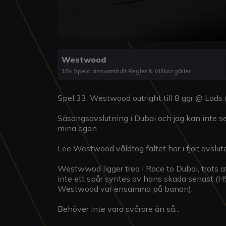
Westwood
18+ Spela ansvarsfullt Regler & Villkor gäller
Spel 33: Westwood outright till 8 ggr @ Lads (
Säsongsavslutning i Dubai och jag kan inte s
mina ögon.
Lee Westwood våldtog fältet här i fjor; avslut
Westwwod ligger trea i Race to Dubai, trots 
inte ett spår syntes av hans skada senast (
Westwood var ensamma på banan).
Behöver inte vara svårare än så...