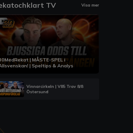
ekatochklart TV
Visa mer
30MedRekat | MÅSTE-SPEL i
Allsvenskan! | Speltips & Analys
Vinnarcirkeln | V85 Trav 8/8
Östersund