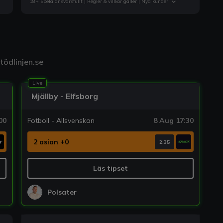
18+ Spela ansvarsfullt |
Regler & villkor
gäller | Nya kunder
ödlinjen.se
Live
Mjällby - Elfsborg
00
Fotboll - Allsvenskan
8 Aug 17:30
2 asian +0
2.35
Läs tipset
Polsater