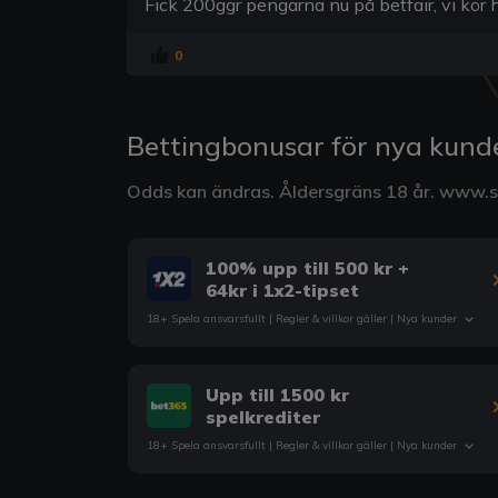
Fick 200ggr pengarna nu på betfair, vi kör
0
Bettingbonusar för nya kund
Odds kan ändras. Åldersgräns 18 år.
www.st
100% upp till 500 kr +
64kr i 1x2-tipset
18+ Spela ansvarsfullt |
Regler & villkor
gäller | Nya kunder
Upp till 1500 kr
spelkrediter
18+ Spela ansvarsfullt |
Regler & villkor
gäller | Nya kunder