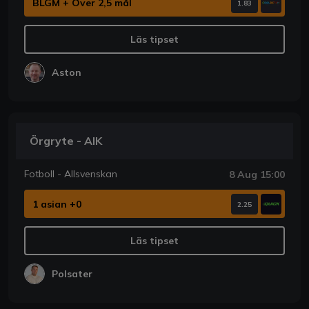
BLGM + Över 2,5 mål
1.83
Läs tipset
Aston
Örgryte - AIK
Fotboll - Allsvenskan
8 Aug 15:00
1 asian +0
2.25
Läs tipset
Polsater