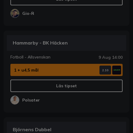
Gio-R
Hammarby - BK Häcken
Fotboll - Allsvenskan
9 Aug 14:00
1 + u4,5 mål
2.10
Läs tipset
Polsater
Björnens Dubbel