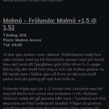
Malmö - Frölunda: Malmö +1,5 @
1,52
Tävling: SHL
Plats: Malmö Arena
Tid: 19:00
Vi drar igen boken nere i Malmö. Rödhökarna hade fem
raka vinster med sig till Stockholm senast men på Hovet
blev det torsk då Djurgården gick ifrån till en 5-3-seger.
Bitvis såg det ändå helt okej ut och när Kollars gubbar nu
får landa nere i Skåne igen så finns en del som ändå
pekar mot att poäng på nytt kan trilla in.
Frölunda följde upp sin 1-2-förlust mot Leksand med att
resa till Berlin och vinna mot Eisbären i CHL. Robban
Ohlsson valde att gå ganska hårt nere i Tyskland och fick
dessvärre se Filip Cederqvist skadad. Frågan är givetvis
också hur mycket som den här resan sitter i benen på