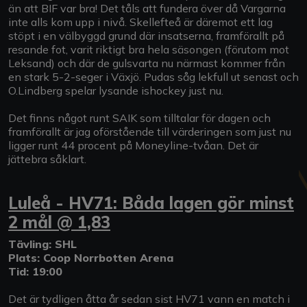
än att BIF var bra! Det tåls att fundera över då Vargarna
inte alls kom upp i nivå. Skellefteå är däremot ett lag
stöpt i en välbyggd grund där insatserna, framförallt på
resande fot, varit riktigt bra hela säsongen (förutom mot
Leksand) och där de gulsvarta nu närmast kommer från
en stark 5-2-seger i Växjö. Pudas såg lekfull ut senast och
O.Lindberg spelar lysande ishockey just nu.
Det finns något runt SAIK som tilltalar för dagen och
framförallt är jag oförstående till värderingen som just nu
ligger runt 44 procent på Moneyline-tvåan. Det är
jättebra såklart.
Luleå - HV71: Båda lagen gör minst
2 mål @ 1,83
Tävling: SHL
Plats: Coop Norrbotten Arena
Tid: 19:00
Det är tydligen åtta år sedan sist HV71 vann en match i