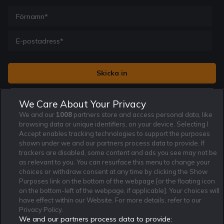
Jag vill få nyhetsbrev från Rekatochklart och jag är 18+. Regler
We Care About Your Privacy
och villkor gäller.
*
We and our
1008
partners store and access personal data, like
browsing data or unique identifiers, on your device. Selecting I
Accept enables tracking technologies to support the purposes
shown under we and our partners process data to provide. If
trackers are disabled, some content and ads you see may not be
as relevant to you. You can resurface this menu to change your
Affiliate Modell
Ansvarsfullt Spelande
Cookie Policy
choices or withdraw consent at any time by clicking the Show
Om Rekatochklart
F.A.Q
Användarvilkor
Purposes link on the bottom of the webpage [or the floating icon
on the bottom-left of the webpage, if applicable]. Your choices will
Kontakta oss
Nyhetsarkiv
Integritetspolicy
have effect within our Website. For more details, refer to our
Redaktionen
Tipsarkiv
Sportkalender
Privacy Policy.
We and our partners process data to provide:
Redaktionell policy
Rekatochklart shop