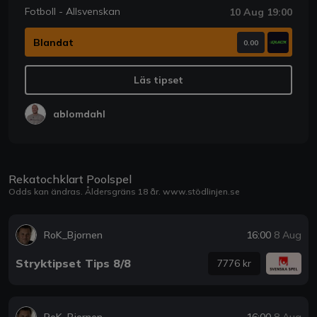
Fotboll - Allsvenskan
10 Aug 19:00
Blandat
0.00
Läs tipset
ablomdahl
Rekatochklart Poolspel
Odds kan ändras. Åldersgräns 18 år.
www.stödlinjen.se
RoK_Bjornen
16:00
8 Aug
Stryktipset Tips 8/8
7776 kr
RoK_Bjornen
16:00
8 Aug