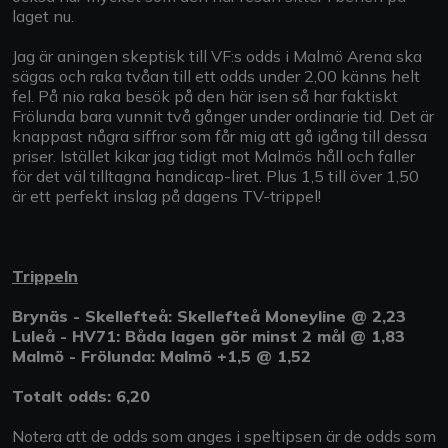
laget nu.
Jag är aningen skeptisk till VF:s odds i Malmö Arena ska
sägas och raka tvåan till ett odds under 2,00 känns helt
fel. På nio raka besök på den här isen så har faktiskt
Frölunda bara vunnit två gånger under ordinarie tid. Det är
knappast några siffror som får mig att gå igång till dessa
priser. Istället kikar jag tidigt mot Malmös håll och faller
för det väl tilltagna handicap-liret. Plus 1,5 till över 1,50
är ett perfekt inslag på dagens TV-trippel!
Trippeln
Brynäs - Skellefteå: Skellefteå Moneyline @ 2,23
Luleå - HV71: Båda lagen gör minst 2 mål @ 1,83
Malmö - Frölunda: Malmö +1,5 @ 1,52
Totalt odds: 6,20
Notera att de odds som anges i speltipsen är de odds som