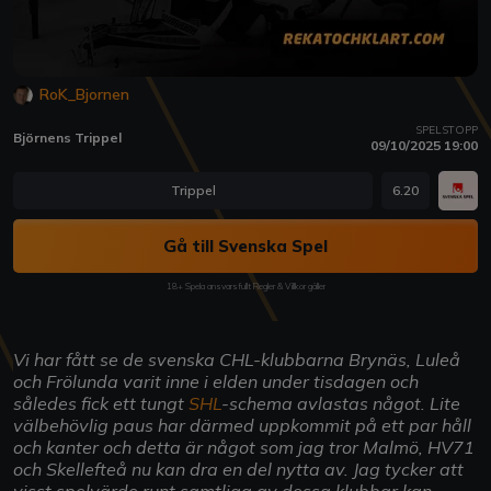
RoK_Bjornen
SPELSTOPP
Björnens Trippel
09/10/2025 19:00
Trippel
6.20
Gå till Svenska Spel
18+ Spela ansvarsfullt Regler & Villkor gäller
Vi har fått se de svenska CHL-klubbarna Brynäs, Luleå
och Frölunda varit inne i elden under tisdagen och
således fick ett tungt
SHL
-schema avlastas något. Lite
välbehövlig paus har därmed uppkommit på ett par håll
och kanter och detta är något som jag tror Malmö, HV71
och Skellefteå nu kan dra en del nytta av. Jag tycker att
visst spelvärde runt samtliga av dessa klubbar kan