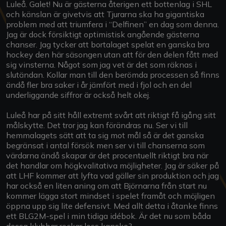
Luleå. Galet! Nu är gästerna återigen ett bottenlag i SHL
och känslan är givetvis att Tjurarna ska ha gigantiska
problem med att triumfera i “Delfinen” en dag som denna.
Jag är dock försiktigt optimistisk angående gästerna
chanser. Jag tycker att bortalaget spelat en ganska bra
hockey den här säsongen utan att för den delen fått med
sig vinsterna. Något som jag vet är det som räknas i
slutändan. Kollar man till den berömda processen så finns
ändå fler bra saker i år jämfört med i fjol och en del
underliggande siffror är också helt okej.
Luleå har på sitt håll extremt svårt att riktigt få igång sitt
målskytte. Det tror jag kan förändras nu. Ser vi till
hemmalagets sätt att ta sig mot mål så är det ganska
begränsat i antal försök men ser vi till chanserna som
värdarna ändå skapar är det procentuellt riktigt bra när
det handlar om högkvalitativa möjligheter. Jag är säker på
att LHF kommer att lyfta vad gäller sin produktion och jag
har också en liten aning om att Björnarna från start nu
kommer lägga stort mindset i spelet framåt och möjligen
öppna upp sig lite defensivt. Med allt detta i åtanke finns
ett BLG2M-spel i min tidiga idébok. Är det nu som båda
dessa klubbar rockar loss kanske?