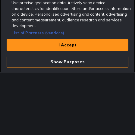
Use precise geolocation data. Actively scan device
characteristics for identification. Store and/or access information
Rekatochklart.com är Sveriges ledande betting-community. 2017 nominerades
on a device. Personalised advertising and content, advertising
Rekatochklart som en av världens bästa spelinformations-sajter på spelbranschens egen
Oscarsgala EGR Awards.
and content measurement, audience research and services
development.
Rekatochklart är oberoende och ej knutet till något specifikt spelbolag. Här hittar du
speltips, unika insättningsbonusar och erbjudanden från de största och mest seriösa
List of Partners (vendors)
spelbolagen. En spelbok, spelskola, information om skador och avstängningar samt vårt
populära klotterplank.
Har du några frågor är du välkommen att
kontakta oss
.
I Accept
Copyright © Rekatochklart.com 2008-2026 - Alla rättigheter reserverade.
Show Purposes
Spela ansvarsfullt. Åldersgränsen för spel är 18+ Har ditt spelande blivit ett
problem? Kontakta stödlinjen på 020-81 91 00. Odds kan ändras. Alla odds var
korrekta vid den tidpunkt de publicerades. Spel utan konto innebär att man
använder e-legitimation för registrering. Delar av innehållet på sajten är
kommersiellt innehåll.