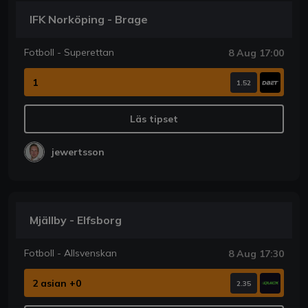
IFK Norköping - Brage
Fotboll - Superettan
8 Aug 17:00
1
1.52
Läs tipset
jewertsson
Mjällby - Elfsborg
Fotboll - Allsvenskan
8 Aug 17:30
2 asian +0
2.35