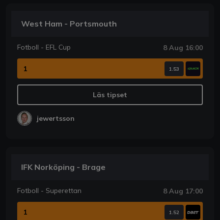
West Ham - Portsmouth
Fotboll - EFL Cup
8 Aug 16:00
1
1.53
Läs tipset
jewertsson
IFK Norköping - Brage
Fotboll - Superettan
8 Aug 17:00
1
1.52