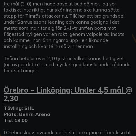
tre mål (3-0) men hade absolut bud på mer. Jag ser
faktiskt inte riktigt hur skåningarna ska kunna sätta
stopp för Timrås attacker nu. TIK har ett bra grundspel
under Samuelssons ledning och känns gedigna i det
mesta som man tar sig för. 2-1-triumfen borta mot
Färjestad nyligen var en rakt igenom välpolerad insats
och kommer norrlänningarna upp i en liknande
inställning och kvalité nu så vinner man.
Tvåan betalar över 2,10 just nu vilket känns helt givet.
Jag nyper detta lir med mycket god känsla under rådande
förutsättningar.
Örebro - Linköping: Under 4,5 mål @
2,30
Tävling: SHL
Plats: Behrn Arena
Tid: 19:00
I Örebro ska vi avrunda det hela. Linköping är formlösa till