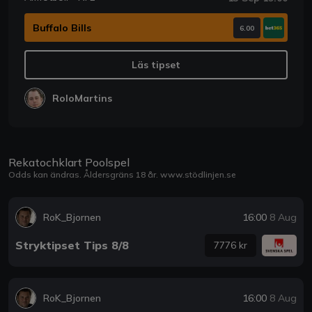
Buffalo Bills
6.00
Läs tipset
RoloMartins
Rekatochklart Poolspel
Odds kan ändras. Åldersgräns 18 år.
www.stödlinjen.se
RoK_Bjornen
16:00
8 Aug
Stryktipset Tips 8/8
7776 kr
RoK_Bjornen
16:00
8 Aug