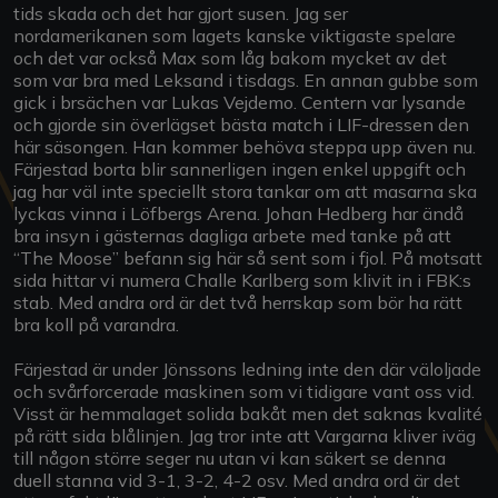
tids skada och det har gjort susen. Jag ser
nordamerikanen som lagets kanske viktigaste spelare
och det var också Max som låg bakom mycket av det
som var bra med Leksand i tisdags. En annan gubbe som
gick i brsächen var Lukas Vejdemo. Centern var lysande
och gjorde sin överlägset bästa match i LIF-dressen den
här säsongen. Han kommer behöva steppa upp även nu.
Färjestad borta blir sannerligen ingen enkel uppgift och
jag har väl inte speciellt stora tankar om att masarna ska
lyckas vinna i Löfbergs Arena. Johan Hedberg har ändå
bra insyn i gästernas dagliga arbete med tanke på att
“The Moose” befann sig här så sent som i fjol. På motsatt
sida hittar vi numera Challe Karlberg som klivit in i FBK:s
stab. Med andra ord är det två herrskap som bör ha rätt
bra koll på varandra.
Färjestad är under Jönssons ledning inte den där väloljade
och svårforcerade maskinen som vi tidigare vant oss vid.
Visst är hemmalaget solida bakåt men det saknas kvalité
på rätt sida blålinjen. Jag tror inte att Vargarna kliver iväg
till någon större seger nu utan vi kan säkert se denna
duell stanna vid 3-1, 3-2, 4-2 osv. Med andra ord är det