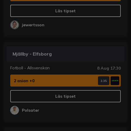
Läs tipset
jewertsson
Mjällby - Elfsborg
Fotboll - Allsvenskan
8 Aug 17:30
2 asian +0
2.35
Läs tipset
Polsater