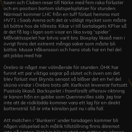
tusen och Cluben reser till Närke med fem raka förluster
och en position bortom slutspelsplatser för stunden.
Närmast kommer LHC från en tuff förlust hemma mot
HV71 i Saab Arena och det är väldigt mycket som måste
bli bättre hos de tillresta. Kikar vi till bortalagets KPI:er så
är det få lag i ligan som visar en lika svag “spider”.
Målvaktsspelet har bitvis varit bra. Boxplay likaså men i
övrigt finns det extremt många saker som måste bli
bättre. Musse Håkansson och hans stab har en hel del
att jobba med här.
Örebro är något mer välmående för stunden. ÖHK har
funnit ett par viktiga segrar på slutet och även om det
blev förlust mot Brynäs senast så blåser det en hel del
sköna vindar i Örebro trots allt. Karlkvist levererar fortsatt.
Puistola likaså. Backspelet i framförallt offensiv riktning
är kanon från en gubbe som Quennevilles sida. Jag tror
inte att de rödklädda kommer vara ett lag för en direkt
bottenstrid. Så är inte känslan just nu i alla fall.
Att matchen i “Bunkern” under torsdagen kommer bli
någon välspelad och målrik tillställning finns däremot
inte på kartan. Det här blir en strid om mitten av planen