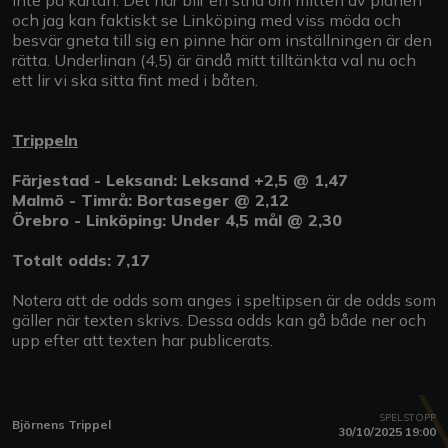
och jag kan faktiskt se Linköping med viss möda och
besvär gneta till sig en pinne här om inställningen är den
rätta. Underlinan (4,5) är ändå mitt tilltänkta val nu och
ett lir vi ska sitta fint med i båten.
Trippeln
Färjestad - Leksand: Leksand +2,5 @ 1,47
Malmö - Timrå: Bortaseger @ 2,12
Örebro - Linköping: Under 4,5 mål @ 2,30
Totalt odds: 7,17
Notera att de odds som anges i speltipsen är de odds som
gäller när texten skrivs. Dessa odds kan gå både ner och
upp efter att texten har publicerats.
SPELSTOPP
Björnens Trippel
30/10/2025 19:00