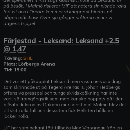
på besök. I Malmö riskerar MIF att notera sin nionde raka
förlust och i Örebro kommer vi knappast bjudas på
någon målshow. Över sju gånger stålarna finner vi
dagens trippel.
Färjestad - Leksand: Leksand +2,5
@ 1,47
Tävling:
SHL
Plats: Löfbergs Arena
Tid: 19:00
Det var ett påkopplat Leksand men vissa nervösa drag
som skrinnade ut på Tegera Arenas is. Johan Hedbergs
offensiva presspel och tunga skridskoåkning har inte
varit så framgångsrik som man kanske hoppats på i den
blåvita delarna av Dalarna men vinst mot Malmö blev det
till slut i alla fall och dessutom fick Hellsten hålla en
läcker nolla.
LIF har som bekant fått tillbaka Max Véronneau från en