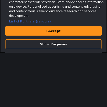
characteristics for identification. Store and/or access information
Rekatochklart.com är Sveriges ledande betting-community. 2017 nominerades
on a device. Personalised advertising and content, advertising
Rekatochklart som en av världens bästa spelinformations-sajter på spelbranschens egen
Oscarsgala EGR Awards.
and content measurement, audience research and services
development.
Rekatochklart är oberoende och ej knutet till något specifikt spelbolag. Här hittar du
speltips, unika insättningsbonusar och erbjudanden från de största och mest seriösa
List of Partners (vendors)
spelbolagen. En spelbok, spelskola, information om skador och avstängningar samt vårt
populära klotterplank.
Har du några frågor är du välkommen att
kontakta oss
.
I Accept
Copyright © Rekatochklart.com 2008-2026 - Alla rättigheter reserverade.
Show Purposes
Spela ansvarsfullt. Åldersgränsen för spel är 18+ Har ditt spelande blivit ett
problem? Kontakta stödlinjen på 020-81 91 00. Odds kan ändras. Alla odds var
korrekta vid den tidpunkt de publicerades. Spel utan konto innebär att man
använder e-legitimation för registrering. Delar av innehållet på sajten är
kommersiellt innehåll.