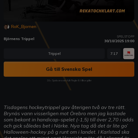
RoK_Bjornen
SPELSTOPP
Björnens Trippel
30/10/2025 19:00
Trippel
7.17
Gå till Svenska Spel
18+ Spela ansvarsfullt Regler & Villkor gäller
Tisdagens hockeytrippel gav återigen två av tre rätt.
Brynäs vann visserligen mot Örebro men jag kastade
som bekant in handicap-spelet (-1,5) till över 2,70 i odds
och gick således bet i Närke. Nya tag då det är lite go’
Halloween-hockey på g runt om i landet. I Karlstad ska
det spelas ett minst sagt klassiskt möte då Leksand är