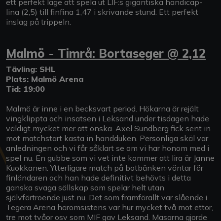
ett perfekt läge att spela ut LIF:s gigantiska handicap-
lina (2,5) till finfina 1,47 i skrivande stund. Ett perfekt
inslag på trippeln.
Malmö - Timrå: Bortaseger @ 2,12
Tävling: SHL
Plats: Malmö Arena
Tid: 19:00
Malmö är inne i en becksvart period. Hökarna är rejält
vingklippta och insatsen i Leksand under tisdagen hade
väldigt mycket mer att önska. Axel Sundberg fick sent in
mot matchstart kasta in handduken. Personliga skäl var
anledningen och vi får såklart se om vi har honom med i
spel nu. En gubbe som vi vet inte kommer att lira är Janne
Kuokkanen. Ytterligare match på botbänken väntar för
finländaren och han hade definitivt behövts i detta
ganska svaga sällskap som spelar helt utan
självförtroende just nu. Det som framförallt var slående i
Tegera Arena häromsistens var hur mycket två mot ettor,
tre mot tvåor osv som MIF gav Leksand. Masarna gjorde