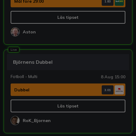
Mål före 29:00
1.83
Läs tipset
Aston
Live
Björnens Dubbel
Fotboll - Multi
8 Aug 15:00
Dubbel
3.01
Läs tipset
RoK_Bjornen