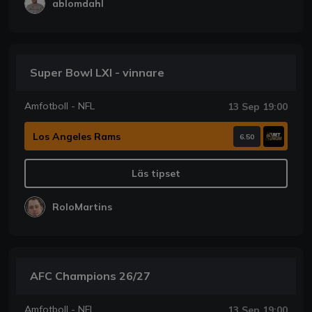
ablomdahl
Super Bowl LXI - vinnare
Amfotboll - NFL
13 Sep 19:00
Los Angeles Rams
6.50
Läs tipset
RoloMartins
AFC Champions 26/27
Amfotboll - NFL
13 Sep 19:00