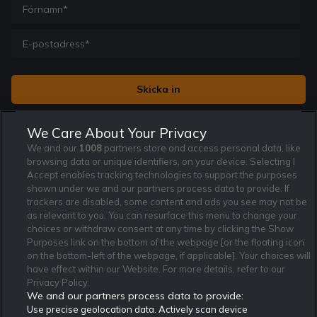
Jag vill få nyhetsbrev från Rekatochklart och jag är 18+. Regler
We Care About Your Privacy
och villkor gäller.
*
We and our
1008
partners store and access personal data, like
browsing data or unique identifiers, on your device. Selecting I
Accept enables tracking technologies to support the purposes
shown under we and our partners process data to provide. If
trackers are disabled, some content and ads you see may not be
as relevant to you. You can resurface this menu to change your
Affiliate Modell
Ansvarsfullt Spelande
Cookie Policy
choices or withdraw consent at any time by clicking the Show
Om Rekatochklart
F.A.Q
Användarvilkor
Purposes link on the bottom of the webpage [or the floating icon
on the bottom-left of the webpage, if applicable]. Your choices will
Kontakta oss
Nyhetsarkiv
Integritetspolicy
have effect within our Website. For more details, refer to our
Redaktionen
Tipsarkiv
Sportkalender
Privacy Policy.
We and our partners process data to provide:
Redaktionell policy
Rekatochklart shop
Use precise geolocation data. Actively scan device