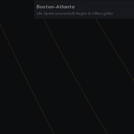
Boston-Atlanta
18+ Spela ansvarsfullt Regler & Villkor gäller