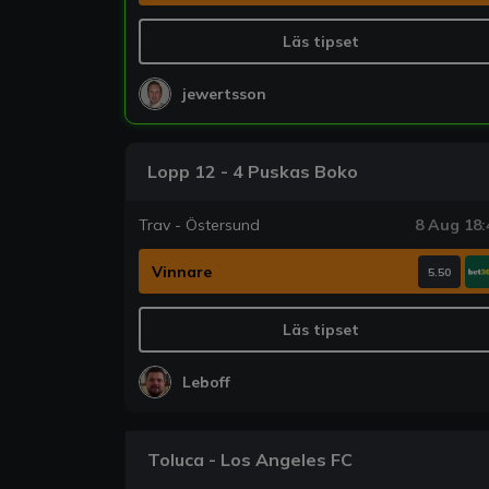
Läs tipset
jewertsson
Lopp 12 - 4 Puskas Boko
Trav - Östersund
8 Aug 18:
Vinnare
5.50
Läs tipset
Leboff
Toluca - Los Angeles FC