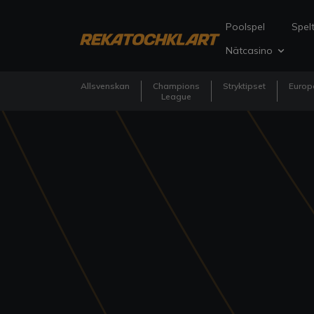
Poolspel
Spelt
Nätcasino
Allsvenskan
Champions
Stryktipset
Europ
League