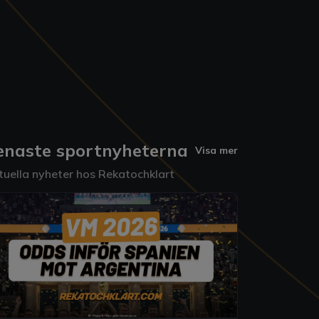
enaste sportnyheterna
Visa mer
tuella nyheter hos Rekatochklart