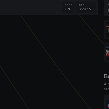
ODDS
TIPS
1.76
under 5.5
B
Åld
stö