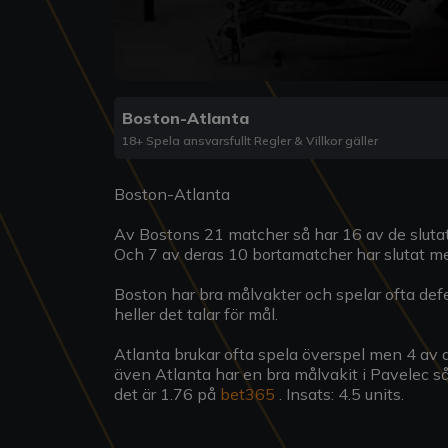
Boston-Atlanta
18+ Spela ansvarsfullt Regler & Villkor gäller
Boston-Atlanta
Av Bostons 21 matcher så har 16 av de sluta
Och 7 av deras 10 bortamatcher har slutat me
Boston har bra målvakter och spelar ofta defe
heller det talar för mål.
Atlanta brukar ofta spela överspel men 4 av
även Atlanta har en bra målvakit i Pavelec så
det är 1.76 på
bet365
. Insats: 4.5 units.