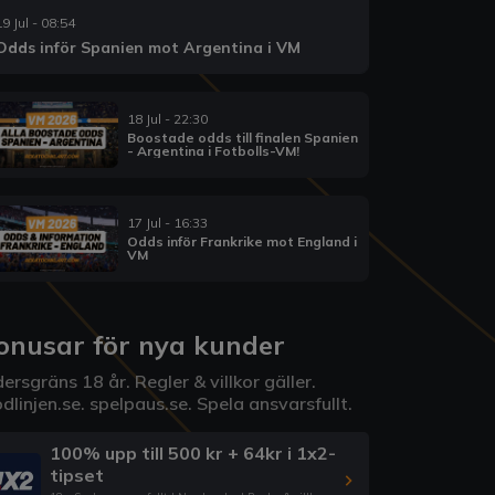
19 Jul - 08:54
Odds inför Spanien mot Argentina i VM
18 Jul - 22:30
Boostade odds till finalen Spanien
- Argentina i Fotbolls-VM!
17 Jul - 16:33
Odds inför Frankrike mot England i
VM
onusar för nya kunder
ersgräns 18 år. Regler & villkor gäller.
dlinjen.se
.
spelpaus.se
. Spela ansvarsfullt.
100% upp till 500 kr + 64kr i 1x2-
tipset