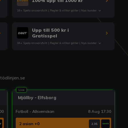
100% upp till 1000 kr
18+ Spela ansvarsfullt |
Regler & villkor
gäller | Nya kunder
Upp till 500 kr i
Gratisspel
18+ Spela ansvarsfullt |
Regler & villkor
gäller | Nya kunder
ödlinjen.se
Live
Mjällby - Elfsborg
00
Fotboll - Allsvenskan
8 Aug 17:30
2 asian +0
2.35