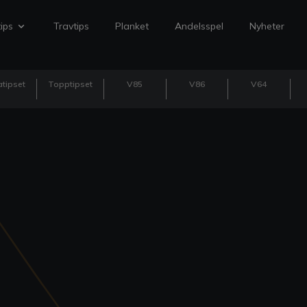
ips
Travtips
Planket
Andelsspel
Nyheter
tipset
Topptipset
V85
V86
V64