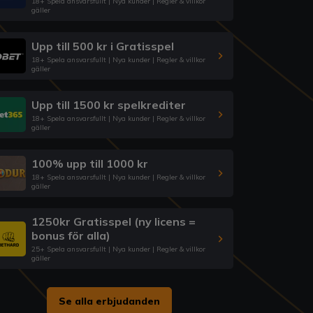
18+ Spela ansvarsfullt | Nya kunder | Regler & villkor
gäller
Upp till 500 kr i Gratisspel
18+ Spela ansvarsfullt | Nya kunder | Regler & villkor
gäller
Upp till 1500 kr spelkrediter
18+ Spela ansvarsfullt | Nya kunder | Regler & villkor
gäller
100% upp till 1000 kr
18+ Spela ansvarsfullt | Nya kunder | Regler & villkor
gäller
1250kr Gratisspel (ny licens =
bonus för alla)
25+ Spela ansvarsfullt | Nya kunder | Regler & villkor
gäller
Se alla erbjudanden