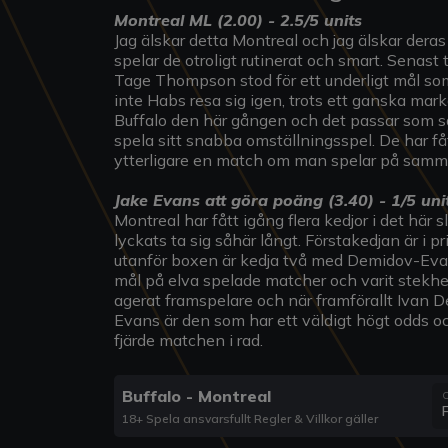
Montreal ML (2.00) - 2.5/5 units
Jag älskar detta Montreal och jag älskar deras
spelar de otroligt rutinerat och smart. Senast
Tage Thompson stod för ett underligt mål som
inte Habs resa sig igen, trots ett ganska mark
Buffalo den här gången och det passar som 
spela sitt snabba omställningsspel. De har fått
ytterligare en match om man spelar på samm
Jake Evans att göra poäng (3.40) - 1/5 uni
Montreal har fått igång flera kedjor i det här
lyckats ta sig såhär långt. Förstakedjan är i pr
utanför boxen är kedja två med Demidov-Eva
mål på elva spelade matcher och varit stekh
agerat framspelare och när framförallt Ivan 
Evans är den som har ett väldigt högt odds 
fjärde matchen i rad.
Buffalo - Montreal
18+ Spela ansvarsfullt Regler & Villkor gäller