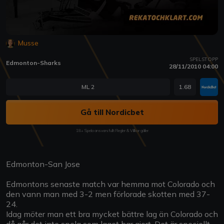
Musse
SPELSTOPP
Edmonton-Sharks
28/11/2010 04:00
ML 2
1.68
Gå till Nordicbet
18+ Spela ansvarsfullt Regler & Villkor gäller
Edmonton-San Jose
Edmontons senaste match var hemma mot Colorado och
den vann man med 3-2 men förlorade skotten med 37-
24.
Idag möter man ett bra mycket bättre lag än Colorado och
då går det inte spela som laget har gjort. Det är speciellt