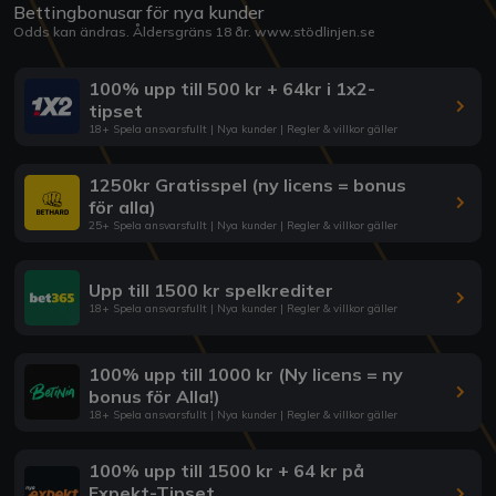
Bettingbonusar för nya kunder
Odds kan ändras. Åldersgräns 18 år.
www.stödlinjen.se
100% upp till 500 kr + 64kr i 1x2-
tipset
18+ Spela ansvarsfullt | Nya kunder | Regler & villkor gäller
1250kr Gratisspel (ny licens = bonus
för alla)
25+ Spela ansvarsfullt | Nya kunder | Regler & villkor gäller
Upp till 1500 kr spelkrediter
18+ Spela ansvarsfullt | Nya kunder | Regler & villkor gäller
100% upp till 1000 kr (Ny licens = ny
bonus för Alla!)
18+ Spela ansvarsfullt | Nya kunder | Regler & villkor gäller
100% upp till 1500 kr + 64 kr på
Expekt-Tipset