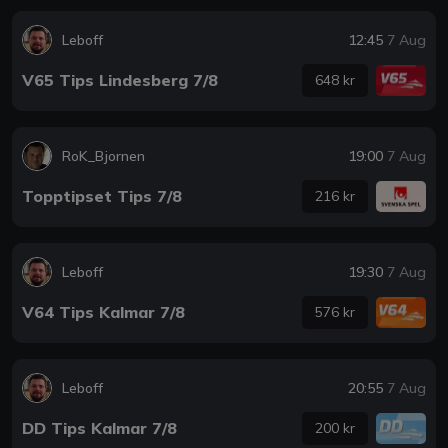
Leboff
12:45
7 Aug
V65 Tips Lindesberg 7/8
648 kr
RoK_Bjornen
19:00
7 Aug
Topptipset Tips 7/8
216 kr
Leboff
19:30
7 Aug
V64 Tips Kalmar 7/8
576 kr
Leboff
20:55
7 Aug
DD Tips Kalmar 7/8
200 kr