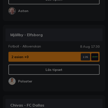
Aston
Mjällby - Elfsborg
Fotboll - Allsvenskan
8 Aug 17:30
2 asian +0
2.35
Läs tipset
Polsater
Chivas - FC Dallas