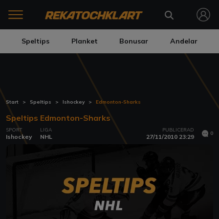
Speltips
Planket
Bonusar
Andelar
Start
Speltips
Ishockey
Edmonton-Sharks
Speltips Edmonton-Sharks
SPORT
LIGA
PUBLICERAD
0
Ishockey
NHL
27/11/2010 23:29