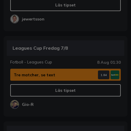
Läs tipset
jewertsson
Leagues Cup Fredag 7/8
Fotboll - Leagues Cup
8 Aug 01:30
Tre matcher, se text
1.84
Läs tipset
Gio-R