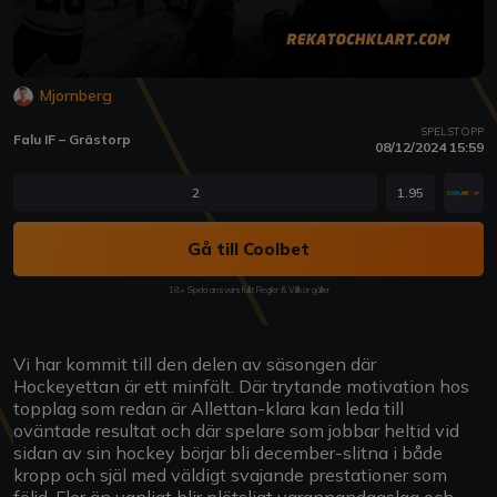
Mjornberg
SPELSTOPP
Falu IF – Grästorp
08/12/2024 15:59
2
1.95
Gå till Coolbet
18+ Spela ansvarsfullt Regler & Villkor gäller
Vi har kommit till den delen av säsongen där
Hockeyettan är ett minfält. Där trytande motivation hos
topplag som redan är Allettan-klara kan leda till
oväntade resultat och där spelare som jobbar heltid vid
sidan av sin hockey börjar bli december-slitna i både
kropp och själ med väldigt svajande prestationer som
följd. Fler än vanligt blir plötsligt varannandagslag och