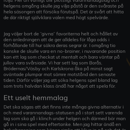
helgens omgång skulle jag vilja påstå är den svåraste på
hela säsongen att försöka förutspå. Det är svårt att hitta
de där riktigt självklara valen med högt spelvärde.
Jag väljer bort de ”givna” favoriterna helt och hållet av
den anledningen att de ger alldeles för låga odds i
förhållande till hur säkra deras segrar är. I omgång tio
kanske de skulle vara en no-brainer, i nuvarande position
kan ett lag som checkat ut mentalt och bara väntar på
jullov vara svårsiade. Vi har sett lag som Borås,
Brödernas/Väsby och Karlskrona åka på minst sagt
oväntade plumpar mot sämre motstånd den senaste
tiden. Därför väljer jag att söka helgens spel bland lag
som trots halvdan klass ändå har något att spela för.
Ett uselt hemmalag
Det ska sägas att det finns inte många givna alternativ i
och med varannandags-statusen på i stort sett varenda
lag som ska gå i klinch under helgen och därmed bör man
gå in i sina spel med eftertanke. Men jag hittar ändå en
halvchansning som känns rimlig att kliva in på och det är