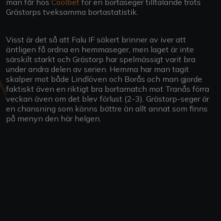
man får hos
Coolbet
för en bortaseger tilltalande trots
Grästorps tveksamma bortastatistik.
Visst är det så att Falu IF säkert brinner av iver att
äntligen få ordna en hemmaseger, men laget är inte
särskilt starkt och Grästorp har spelmässigt varit bra
under andra delen av serien. Hemma har man tagit
skalper mot både Lindlöven och Borås och man gjorde
faktiskt även en riktigt bra bortamatch mot Tranås förra
veckan även om det blev förlust (2-3). Grästorp-seger är
en chansning som känns bättre än allt annat som finns
på menyn den här helgen.