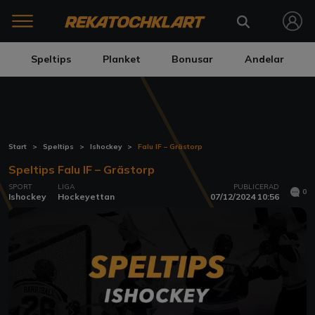
Speltips
Planket
Bonusar
Andelar
Start
Speltips
Ishockey
Falu IF – Grästorp
Speltips Falu IF – Grästorp
SPORT
LIGA
PUBLICERAD
0
Ishockey
Hockeyettan
07/12/2024 10:56