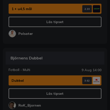
1 + u4,5 mål
2.10
Läs tipset
Polsater
Björnens Dubbel
Fotboll - Multi
9 Aug 14:00
Dubbel
3.62
Läs tipset
RoK_Bjornen