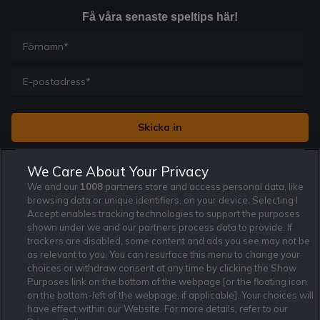
Få våra senaste speltips här!
Jag vill få nyhetsbrev från Rekatochklart och jag är 18+. Regler
We Care About Your Privacy
och villkor gäller.
*
We and our
1008
partners store and access personal data, like
browsing data or unique identifiers, on your device. Selecting I
Accept enables tracking technologies to support the purposes
shown under we and our partners process data to provide. If
trackers are disabled, some content and ads you see may not be
as relevant to you. You can resurface this menu to change your
Affiliate Modell
Ansvarsfullt Spelande
Cookie Policy
choices or withdraw consent at any time by clicking the Show
Om Rekatochklart
F.A.Q
Användarvilkor
Purposes link on the bottom of the webpage [or the floating icon
on the bottom-left of the webpage, if applicable]. Your choices will
Kontakta oss
Nyhetsarkiv
Integritetspolicy
have effect within our Website. For more details, refer to our