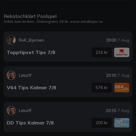
Rekatochklart Poolspel
Odds kan ändras. Åldersgräns 18 år.
www.stödlinjen.se
RoK_Bjornen
19:00
7 Aug
Topptipset Tips 7/8
216 kr
Leboff
19:30
7 Aug
V64 Tips Kalmar 7/8
576 kr
Leboff
20:55
7 Aug
DD Tips Kalmar 7/8
200 kr