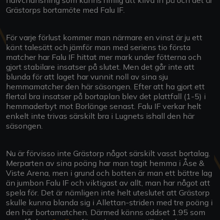
Grästorps bortamöte med Falu IF.
För varje förlust kommer man närmare en vinst är ju ett
känt talesätt och jämför man med seriens tio första
matcher har Falu IF hittat mer mark under fötterna och
gjort stabilare insatser på slutet. Men det går inte att
blunda för att laget har vunnit noll av sina sju
hemmamatcher den här säsongen. Efter att ha gjort ett
flertal bra insatser på bortaplan blev det plattfall (1-5) i
hemmaderbyt mot Borlänge senast. Falu IF verkar helt
enkelt inte trivas särskilt bra i Lugnets ishall den här
säsongen.
Nu är förvisso inte Grästorp något särskilt vasst bortalag.
Merparten av sina poäng har man tagit hemma i Åse &
Viste Arena, men i grund och botten är man ett bättre lag
än jumbon Falu IF och viktigast av allt, man har något att
spela för. Det är nämligen inte helt uteslutet att Grästorp
skulle kunna blanda sig i Allettan-striden med tre poäng i
den här bortamatchen. Därmed känns oddset 1.95 som