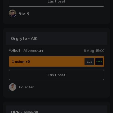
Läs tipset
Gio-R
Örgryte - AIK
Fotboll - Allsvenskan
8 Aug 15:00
1 asian +0
2.25
Läs tipset
Polsater
QPR - Millwall