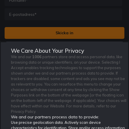
Jag vill få nyhetsbrev från Rekatochklart och jag är 18+. Regler
We Care About Your Privacy
och villkor gäller.
*
We and our
1006
partners store and access personal data, like
browsing data or unique identifiers, on your device. Selecting I
Accept enables tracking technologies to support the purposes
shown under we and our partners process data to provide. If
trackers are disabled, some content and ads you see may not be
as relevant to you. You can resurface this menu to change your
Affiliate Modell
Ansvarsfullt Spelande
Cookie Policy
choices or withdraw consent at any time by clicking the Show
Om Rekatochklart
F.A.Q
Användarvilkor
Purposes link on the bottom of the webpage [or the floating icon
on the bottom-left of the webpage, if applicable]. Your choices will
Kontakta oss
Nyhetsarkiv
Integritetspolicy
have effect within our Website. For more details, refer to our
Redaktionen
Tipsarkiv
Sportkalender
Privacy Policy.
We and our partners process data to provide:
Redaktionell policy
Rekatochklart shop
Use precise geolocation data. Actively scan device
characteristics for identification. Store and/or access information