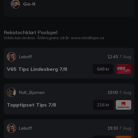
Gio-R
Rekatochklart Poolspel
Odds kan ändras. Åldersgräns 18 år.
www.stödlinjen.se
Leboff
12:45
7 Aug
V65 Tips Lindesberg 7/8
648 kr
RoK_Bjornen
19:00
7 Aug
Topptipset Tips 7/8
216 kr
Leboff
19:30
7 Aug