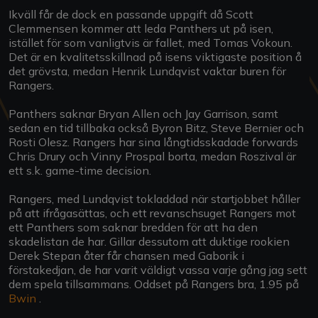
Ikväll får de dock en passande uppgift då Scott
Clemmensen kommer att leda Panthers ut på isen,
istället för som vanligtvis är fallet, med Tomas Vokoun.
Det är en kvalitetsskillnad på isens viktigaste position å
det grövsta, medan Henrik Lundqvist vaktar buren för
Rangers.
Panthers saknar Bryan Allen och Jay Garrison, samt
sedan en tid tillbaka också Byron Bitz, Steve Bernier och
Rosti Olesz. Rangers har sina långtidsskadade forwards
Chris Drury och Vinny Prospal borta, medan Roszival är
ett s.k. game-time decision.
Rangers, med Lundqvist tokladdad när startjobbet håller
på att ifrågasättas, och ett revanschsuget Rangers mot
ett Panthers som saknar bredden för att ha den
skadelistan de har. Gillar dessutom att duktige rookien
Derek Stepan åter får chansen med Gaborik i
förstakedjan, de har varit väldigt vassa varje gång jag sett
dem spela tillsammans. Oddset på Rangers bra, 1.95 på
Bwin
.