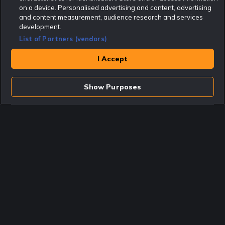
Rekatochklart.com är Sveriges ledande betting-community. 2017 nominerades
on a device. Personalised advertising and content, advertising
Rekatochklart som en av världens bästa spelinformations-sajter på spelbranschens egen
Oscarsgala EGR Awards.
and content measurement, audience research and services
development.
Rekatochklart är oberoende och ej knutet till något specifikt spelbolag. Här hittar du
speltips, unika insättningsbonusar och erbjudanden från de största och mest seriösa
List of Partners (vendors)
spelbolagen. En spelbok, spelskola, information om skador och avstängningar samt vårt
populära klotterplank.
Har du några frågor är du välkommen att
kontakta oss
.
I Accept
Copyright © Rekatochklart.com 2008-2026 - Alla rättigheter reserverade.
Show Purposes
Spela ansvarsfullt. Åldersgränsen för spel är 18+ Har ditt spelande blivit ett
problem? Kontakta stödlinjen på 020-81 91 00. Odds kan ändras. Alla odds var
korrekta vid den tidpunkt de publicerades. Spel utan konto innebär att man
använder e-legitimation för registrering. Delar av innehållet på sajten är
kommersiellt innehåll.