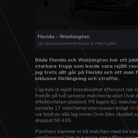
Florida - Washington
18+ Spela ansvarsfullt Regler & Villkor gäller
Både Florida och Washington har att jo
starkare trupp som borde vara rejält rev
jag trots allt går på Florida och att man 
inklusive förlängning och straffar.
Capitals är rejält brandskattat offensivt när
framåt på två senaste matcherna utan Ovie ä
effektiviteten uteblivit. På lagets 61 matc
senaste 17 matcherna utan ryssen enligt
NH
var bäst av alla lag innan Ovie blev skadad 
droppat till 4,05.
Panthers kommer in till matchen med tre raka
omgångarna. Det är kanske inte siffror som