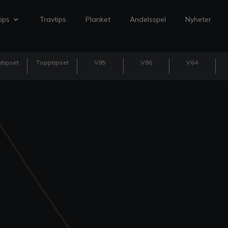
ips
Travtips
Planket
Andelsspel
Nyheter
tipset
Topptipset
V85
V86
V64