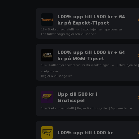
100% upp till 1500 kr + 64
kr på Expekt-Tipset
18+ Spela ansvarsfullt
|
stodlinjen.se
|
spelpaus.se
Läs fullständiga regler och villkor här
100% upp till 1000 kr + 64
kr på MGM-Tipset
18+. Gäller nya spelare vid första insättningen
|
stodlinjen.se
|
spelpaus.se
Regler & villkor gäller
Upp till 500 kr i
Gratisspel
18+ Spela ansvarsfullt |
Regler & villkor
gäller | Nya kunder
100% upp till 1000 kr