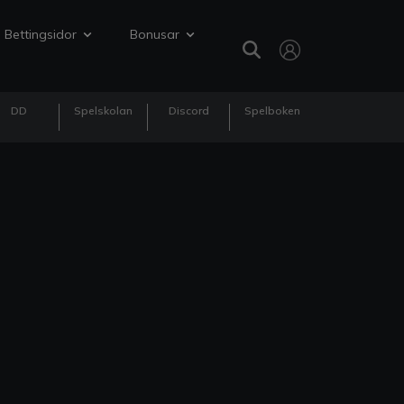
Bettingsidor
Bonusar
DD
Spelskolan
Discord
Spelboken