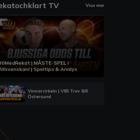
ekatochklart TV
Visa mer
30MedRekat | MÅSTE-SPEL i
Allsvenskan! | Speltips & Analys
Vinnarcirkeln | V85 Trav 8/8
Östersund