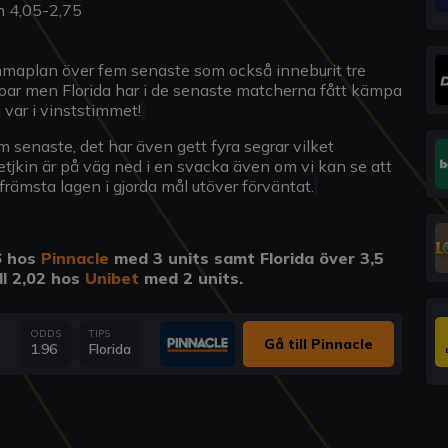
h 4,05-2,75
mmaplan över fem senaste som också inneburit tre
oroar men Florida har i de senaste matcherna fått kämpa
 var i vinststimmet!
 senaste, det har även gett fyra segrar vilket
etjkin är på väg ned i en svacka även om vi kan se att
rämsta lagen i gjorda mål utöver förväntat.
96 hos
Pinnacle
med 3 units samt Florida över 3,5
ll 2,02 hos
Unibet
med 2 units.
ODDS
TIPS
Gå till Pinnacle
1.96
Florida