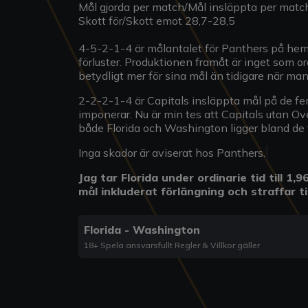
Mål gjorda per match/Mål insläppta per matc
Skott för/Skott emot 28,7-28,5
4-5-2-1-4 är målantalet för Panthers på he
förluster. Produktionen framåt är inget som 
betydligt mer för sina mål än tidigare när man
2-2-2-1-4 är Capitals insläppta mål på de fem
imponerar. Nu är min tes att Capitals utan Ov
både Florida och Washington ligger bland de f
Inga skador är aviserat hos Panthers.
Jag tar Florida under ordinarie tid till 1,
mål inkluderat förlängning och straffar ti
Florida - Washington
18+ Spela ansvarsfullt Regler & Villkor gäller