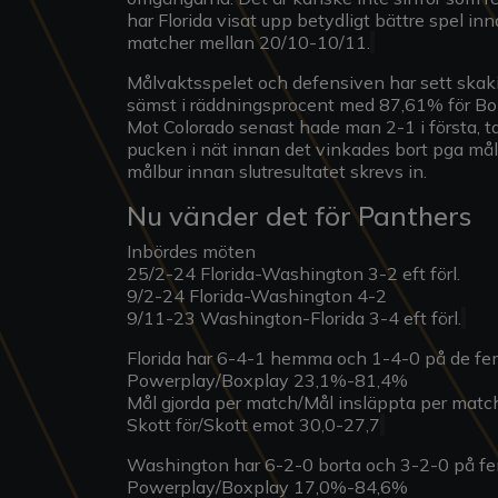
har Florida visat upp betydligt bättre spel in
matcher mellan 20/10-10/11.
Målvaktsspelet och defensiven har sett skakig
sämst i räddningsprocent med 87,61% för Bob
Mot Colorado senast hade man 2-1 i första, t
pucken i nät innan det vinkades bort pga mål
målbur innan slutresultatet skrevs in.
Nu vänder det för Panthers
Inbördes möten
25/2-24 Florida-Washington 3-2 eft förl.
9/2-24 Florida-Washington 4-2
9/11-23 Washington-Florida 3-4 eft förl.
Florida har 6-4-1 hemma och 1-4-0 på de fe
Powerplay/Boxplay 23,1%-81,4%
Mål gjorda per match/Mål insläppta per matc
Skott för/Skott emot 30,0-27,7
Washington har 6-2-0 borta och 3-2-0 på f
Powerplay/Boxplay 17,0%-84,6%