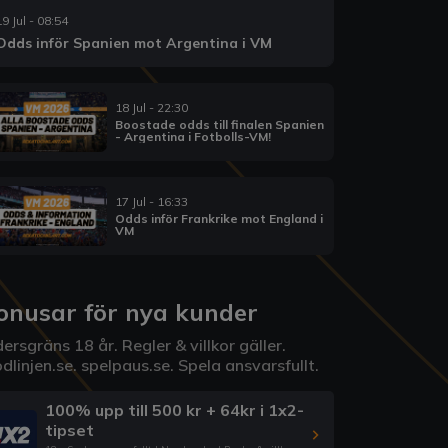
19 Jul - 08:54
Odds inför Spanien mot Argentina i VM
18 Jul - 22:30
Boostade odds till finalen Spanien
- Argentina i Fotbolls-VM!
17 Jul - 16:33
Odds inför Frankrike mot England i
VM
onusar för nya kunder
ersgräns 18 år. Regler & villkor gäller.
dlinjen.se
.
spelpaus.se
. Spela ansvarsfullt.
100% upp till 500 kr + 64kr i 1x2-
tipset