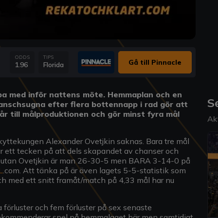
ODDS
TIPS
Gå till Pinnacle
1.96
Florida
bba med inför nattens möte. Hemmaplan och en
S
anschsugna efter flera bottennapp i rad gör att
får till målproduktionen och gör minst fyra mål
Ak
 skyttekungen Alexander Ovetjkin saknas. Bara tre mål
r ett tecken på att dels skapandet av chanser och
her utan Ovetjkin är man 26-30-5 men BARA 3-14-0 på
L
.com. Att tänka på är även lagets 5-5-statistik som
och med ett snitt framåt/match på 4,33 mål har nu
 förluster och fem förluster på sex senaste
 rekommenderar spel på hemmalaget här men samtidigt