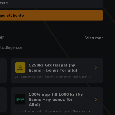
ntera
pa ett konto
er
Visa mer
ödlinjen.se
1250kr Gratisspel (ny
licens = bonus för alla)
25+ Spela ansvarsfullt |
Regler & villkor
gäller | Nya kunder
100% upp till 1000 kr (Ny
licens = ny bonus för
Alla!)
18+ Spela ansvarsfullt |
Regler & villkor
gäller | Nya kunder