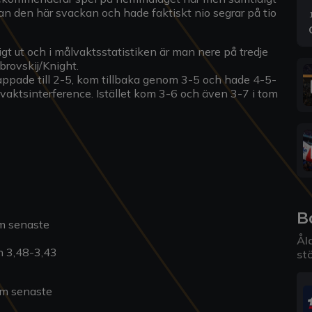
nan den här svackan och hade faktiskt nio segrar på tio
t ut och i målvaktsstatistiken är man nere på tredje
rovskij/Knight.
appade till 2-5, kom tillbaka genom 3-5 och hade 4-5-
vaktsinterference. Istället kom 3-6 och även 3-7 i tom
B
m senaste
Åld
h 3,48-3,43
stö
em senaste