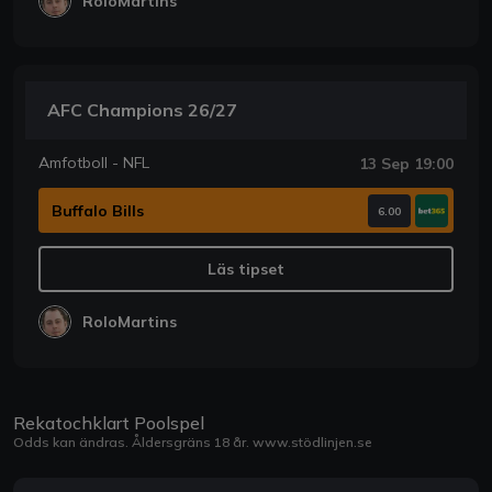
RoloMartins
AFC Champions 26/27
Amfotboll - NFL
13 Sep 19:00
Buffalo Bills
6.00
Läs tipset
RoloMartins
Rekatochklart Poolspel
Odds kan ändras. Åldersgräns 18 år.
www.stödlinjen.se