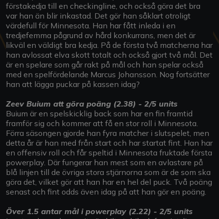
förstakedja till en checkingline, och också göra det bra
var han än blir inkastad. Det gör han såklart otroligt
värdefull för Minnesota. Han har fått inleda i en
tredjefemma pågrund av hård konkurrans, men det är
likväl en väldigt bra kedja. På de första två matcherna har
han avlossat elva skott totalt och också gjort två mål. Det
är en spelare som går rakt på mål och han spelar också
med en spelfördelande Marcus Johansson. Nog fortsätter
han att lägga puckar på kassen idag?
Zeev Buium att göra poäng (2.38) - 2/5 units
Buium är en spelskicklig back som har en fin framtid
framför sig och kommer att få en stor roll i Minnesota.
Förra säsongen gjorde han fyra matcher i slutspelet, men
detta år är han med från start och har startat fint. Han har
en offensiv roll och får speltid i Minnesota fruktade första
powerplay. Där fungerar han mest som en avlastare på
blå linjen till de övriga stora stjärnorna som är de som ska
göra det, vilket gör att han har en hel del puck. Två poäng
senast och fint odds även idag på att han gör en poäng.
Över 1.5 antar mål i powerplay (2.22) - 2/5 units