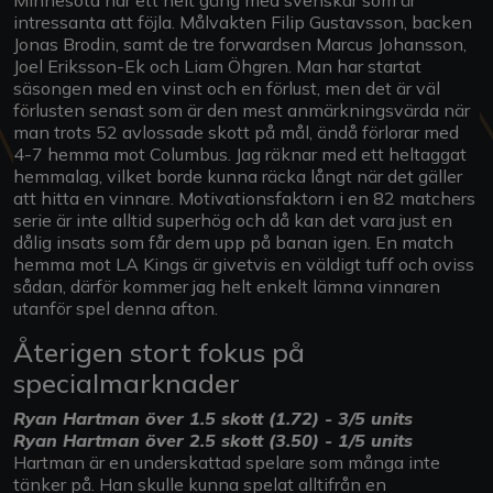
intressanta att föjla. Målvakten Filip Gustavsson, backen
Jonas Brodin, samt de tre forwardsen Marcus Johansson,
Joel Eriksson-Ek och Liam Öhgren. Man har startat
säsongen med en vinst och en förlust, men det är väl
förlusten senast som är den mest anmärkningsvärda när
man trots 52 avlossade skott på mål, ändå förlorar med
4-7 hemma mot Columbus. Jag räknar med ett heltaggat
hemmalag, vilket borde kunna räcka långt när det gäller
att hitta en vinnare. Motivationsfaktorn i en 82 matchers
serie är inte alltid superhög och då kan det vara just en
dålig insats som får dem upp på banan igen. En match
hemma mot LA Kings är givetvis en väldigt tuff och oviss
sådan, därför kommer jag helt enkelt lämna vinnaren
utanför spel denna afton.
Återigen stort fokus på
specialmarknader
Ryan Hartman över 1.5 skott (1.72) - 3/5 units
Ryan Hartman över 2.5 skott (3.50) - 1/5 units
Hartman är en underskattad spelare som många inte
tänker på. Han skulle kunna spelat alltifrån en