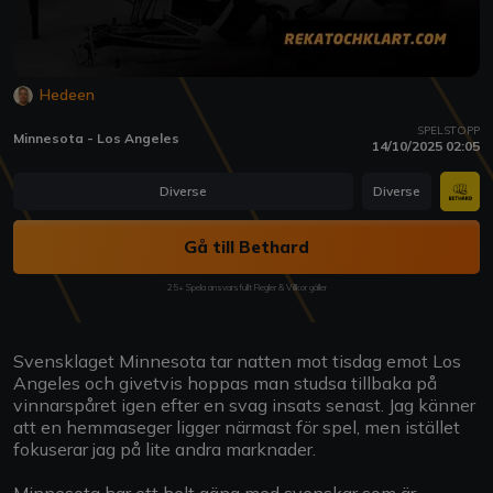
Hedeen
SPELSTOPP
Minnesota - Los Angeles
14/10/2025 02:05
Diverse
Diverse
Gå till Bethard
25+ Spela ansvarsfullt Regler & Villkor gäller
Svensklaget Minnesota tar natten mot tisdag emot Los
Angeles och givetvis hoppas man studsa tillbaka på
vinnarspåret igen efter en svag insats senast. Jag känner
att en hemmaseger ligger närmast för spel, men istället
fokuserar jag på lite andra marknader.
Minnesota har ett helt gäng med svenskar som är