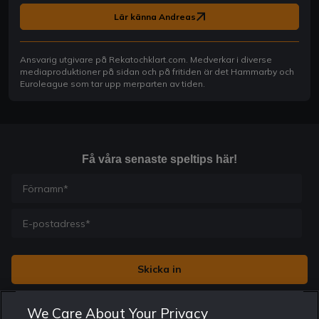
Lär känna Andreas
Ansvarig utgivare på Rekatochklart.com. Medverkar i diverse
mediaproduktioner på sidan och på fritiden är det Hammarby och
Euroleague som tar upp merparten av tiden.
Få våra senaste speltips här!
Jag vill få nyhetsbrev från Rekatochklart och jag är 18+. Regler
We Care About Your Privacy
och villkor gäller.
*