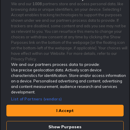
We and our
1008
partners store and access personal data, like
browsing data or unique identifiers, on your device. Selecting I
Accept enables tracking technologies to support the purposes
shown under we and our partners process data to provide. If
trackers are disabled, some content and ads you see may not be
as relevant to you. You can resurface this menu to change your
Affiliate Modell
Ansvarsfullt Spelande
Cookie Policy
choices or withdraw consent at any time by clicking the Show
Om Rekatochklart
F.A.Q
Användarvilkor
Purposes link on the bottom of the webpage [or the floating icon
on the bottom-left of the webpage, if applicable]. Your choices will
Kontakta oss
Nyhetsarkiv
Integritetspolicy
have effect within our Website. For more details, refer to our
Redaktionen
Tipsarkiv
Sportkalender
Privacy Policy.
We and our partners process data to provide:
Redaktionell policy
Rekatochklart shop
Use precise geolocation data. Actively scan device
characteristics for identification. Store and/or access information
Rekatochklart.com är Sveriges ledande betting-community. 2017 nominerades
on a device. Personalised advertising and content, advertising
Rekatochklart som en av världens bästa spelinformations-sajter på spelbranschens egen
Oscarsgala EGR Awards.
and content measurement, audience research and services
development.
Rekatochklart är oberoende och ej knutet till något specifikt spelbolag. Här hittar du
speltips, unika insättningsbonusar och erbjudanden från de största och mest seriösa
List of Partners (vendors)
spelbolagen. En spelbok, spelskola, information om skador och avstängningar samt vårt
populära klotterplank.
Har du några frågor är du välkommen att
kontakta oss
.
I Accept
Copyright © Rekatochklart.com 2008-2026 - Alla rättigheter reserverade.
Show Purposes
Spela ansvarsfullt. Åldersgränsen för spel är 18+ Har ditt spelande blivit ett