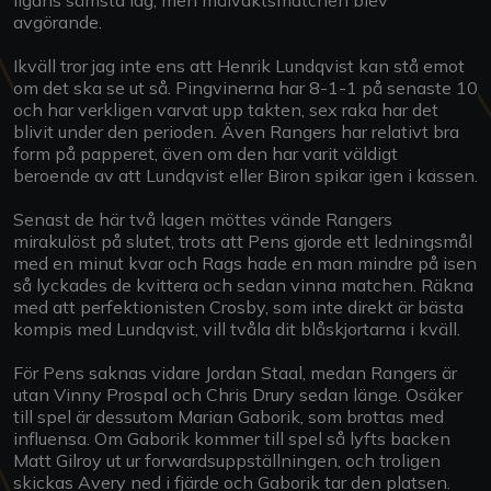
avgörande.
Ikväll tror jag inte ens att Henrik Lundqvist kan stå emot
om det ska se ut så. Pingvinerna har 8-1-1 på senaste 10
och har verkligen varvat upp takten, sex raka har det
blivit under den perioden. Även Rangers har relativt bra
form på papperet, även om den har varit väldigt
beroende av att Lundqvist eller Biron spikar igen i kassen.
Senast de här två lagen möttes vände Rangers
mirakulöst på slutet, trots att Pens gjorde ett ledningsmål
med en minut kvar och Rags hade en man mindre på isen
så lyckades de kvittera och sedan vinna matchen. Räkna
med att perfektionisten Crosby, som inte direkt är bästa
kompis med Lundqvist, vill tvåla dit blåskjortarna i kväll.
För Pens saknas vidare Jordan Staal, medan Rangers är
utan Vinny Prospal och Chris Drury sedan länge. Osäker
till spel är dessutom Marian Gaborik, som brottas med
influensa. Om Gaborik kommer till spel så lyfts backen
Matt Gilroy ut ur forwardsuppställningen, och troligen
skickas Avery ned i fjärde och Gaborik tar den platsen.