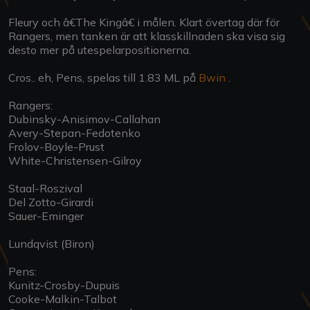
Fleury och â€The Kingâ€ i målen. Klart övertag där för
Rangers, men tanken är att klasskillnaden ska visa sig
desto mer på utespelarpositionerna.
Cros.. eh, Pens, spelas till 1.83 ML på
Bwin
.
Rangers:
Dubinsky-Anisimov-Callahan
Avery-Stepan-Fedotenko
Frolov-Boyle-Prust
White-Christensen-Gilroy
Staal-Roszival
Del Zotto-Girardi
Sauer-Eminger
Lundqvist (Biron)
Pens:
Kunitz-Crosby-Dupuis
Cooke-Malkin-Talbot