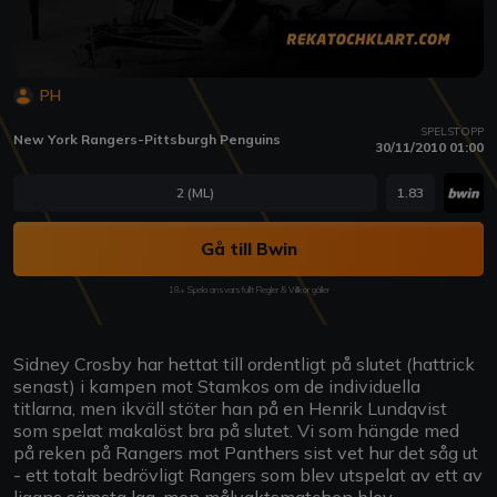
PH
SPELSTOPP
New York Rangers-Pittsburgh Penguins
30/11/2010 01:00
2 (ML)
1.83
Gå till Bwin
18+ Spela ansvarsfullt Regler & Villkor gäller
Sidney Crosby har hettat till ordentligt på slutet (hattrick
senast) i kampen mot Stamkos om de individuella
titlarna, men ikväll stöter han på en Henrik Lundqvist
som spelat makalöst bra på slutet. Vi som hängde med
på reken på Rangers mot Panthers sist vet hur det såg ut
- ett totalt bedrövligt Rangers som blev utspelat av ett av
ligans sämsta lag, men målvaktsmatchen blev