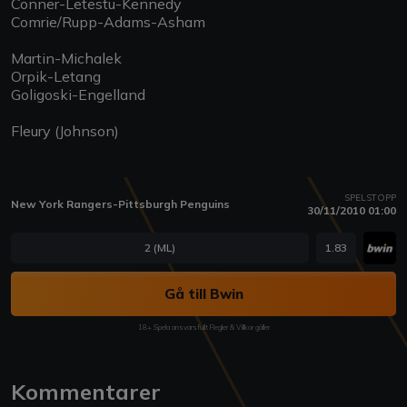
Conner-Letestu-Kennedy
Comrie/Rupp-Adams-Asham
Martin-Michalek
Orpik-Letang
Goligoski-Engelland
Fleury (Johnson)
SPELSTOPP
New York Rangers-Pittsburgh Penguins
30/11/2010 01:00
2 (ML)
1.83
Gå till Bwin
18+ Spela ansvarsfullt Regler & Villkor gäller
Kommentarer