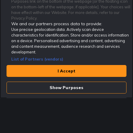
Purposes link on the bottom of the webpage [or the floating icon
Kontakta oss
Nyhetsarkiv
Integritetspolicy
on the bottom-left of the webpage, if applicable]. Your choices will
Redaktionen
Tipsarkiv
Sportkalender
have effect within our Website. For more details, refer to our
Privacy Policy.
Redaktionell policy
Rekatochklart shop
We and our partners process data to provide:
Use precise geolocation data. Actively scan device
Rekatochklart.com är Sveriges ledande betting-community. 2017 nominerades
Rekatochklart som en av världens bästa spelinformations-sajter på spelbranschens egen
characteristics for identification. Store and/or access information
Oscarsgala EGR Awards.
on a device. Personalised advertising and content, advertising
Rekatochklart är oberoende och ej knutet till något specifikt spelbolag. Här hittar du
and content measurement, audience research and services
speltips, unika insättningsbonusar och erbjudanden från de största och mest seriösa
development.
spelbolagen. En spelbok, spelskola, information om skador och avstängningar samt vårt
populära klotterplank.
List of Partners (vendors)
Har du några frågor är du välkommen att
kontakta oss
.
I Accept
Copyright © Rekatochklart.com 2008-2026 - Alla rättigheter reserverade.
Spela ansvarsfullt. Åldersgränsen för spel är 18+ Har ditt spelande blivit ett
problem? Kontakta stödlinjen på 020-81 91 00. Odds kan ändras. Alla odds var
Show Purposes
korrekta vid den tidpunkt de publicerades. Spel utan konto innebär att man
använder e-legitimation för registrering. Delar av innehållet på sajten är
kommersiellt innehåll.