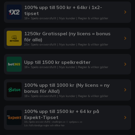
100% upp till 500 kr + 64kr i 1x2-
tipset
18+ Spela ansvarsfullt | Nya kunder | Regler & villkor gäller
1250kr Gratisspel (ny licens = bonus
för alla)
25+ Spela ansvarsfullt | Nya kunder | Regler & villkor gäller
Upp till 1500 kr spelkrediter
18+ Spela ansvarsfullt | Nya kunder | Regler & villkor gäller
100% upp till 1000 kr (Ny licens = ny
bonus för Alla!)
18+ Spela ansvarsfullt | Nya kunder | Regler & villkor gäller
100% upp till 1500 kr + 64 kr på
Expekt-Tipset
18+ Spela ansvarsfullt
|
stodlinjen.se
|
spelpaus.se
Läs fullständiga regler och villkor här