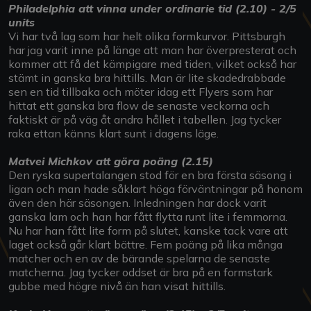
P
hiladelphia att vinna under ordinarie tid (2.10) - 2/5
units
Vi har två lag som har helt olika formkurvor. Pittsburgh
har jag varit inne på länge att man har överpresterat och
kommer att få det kämpigare med tiden, vilket också har
stämt in ganska bra hittills. Man är lite skadedrabbade
sen en tid tillbaka och möter idag ett Flyers som har
hittat ett ganska bra flow de senaste veckorna och
faktiskt är på väg åt andra hållet i tabellen. Jag tycker
raka ettan känns klart sunt i dagens läge.
Matvei Michkov att göra poäng (2.15)
Den ryska supertalangen stod för en bra första säsong i
ligan och man hade såklart höga förväntningar på honom
även den här säsongen. Inledningen har dock varit
ganska lam och han har fått flytta runt lite i femmorna.
Nu har han fått lite form på slutet, kanske tack vare att
laget också går klart bättre. Fem poäng på lika många
matcher och en av de bärande spelarna de senaste
matcherna. Jag tycker oddset är bra på en formstark
gubbe med högre nivå än han visat hittills.