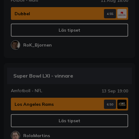
Fotboll - Multi
11 Aug 18:00
Dubbel
4.55
Läs tipset
RoK_Bjornen
Super Bowl LXI - vinnare
Amfotboll - NFL
13 Sep 19:00
Los Angeles Rams
6.50
Läs tipset
RoloMartins