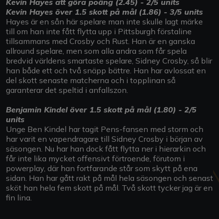
Kevin Hayes att göra poäng (2.45) - 2/5 units
Kevin Hayes över 1.5 skott på mål (1.86) - 3/5 units
Hayes är en sån här spelare man inte skulle lagt märke
till om han inte fått flytta upp i Pittsburgh förstaline
tillsammans med Crosby och Rust. Han är en ganska
allround spelare, men som alla andra som får spela
bredvid världens smartaste spelare, Sidney Crosby, så blir
han både ett och två snäpp bättre. Han har avlossat en
del skott senaste matcherna och i topplinan så
garanterar det speltid i anfallszon.
Benjamin Kindel över 1.5 skott på mål (1.80) - 2/5
units
Unge Ben Kindel har tagit Pens-fansen med storm och
har varit en vapendragare till Sidney Crosby i början av
säsongen. Nu har han dock fått flytta ner i hierarkin och
får inte lika mycket offensivt förtroende, förutom i
powerplay, där han fortfarande står som skytt på ena
sidan. Han har gått rakt på mål hela säsongen och senast
sköt han hela fem skott på mål. Två skott tycker jag är en
fin lina.