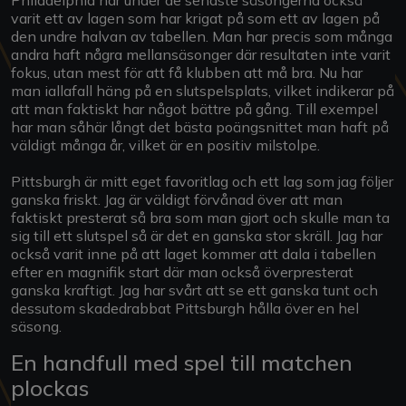
varit ett av lagen som har krigat på som ett av lagen på
den undre halvan av tabellen. Man har precis som många
andra haft några mellansäsonger där resultaten inte varit
fokus, utan mest för att få klubben att må bra. Nu har
man iallafall häng på en slutspelsplats, vilket indikerar på
att man faktiskt har något bättre på gång. Till exempel
har man såhär långt det bästa poängsnittet man haft på
väldigt många år, vilket är en positiv milstolpe.
Pittsburgh är mitt eget favoritlag och ett lag som jag följer
ganska friskt. Jag är väldigt förvånad över att man
faktiskt presterat så bra som man gjort och skulle man ta
sig till ett slutspel så är det en ganska stor skräll. Jag har
också varit inne på att laget kommer att dala i tabellen
efter en magnifik start där man också överpresterat
ganska kraftigt. Jag har svårt att se ett ganska tunt och
dessutom skadedrabbat Pittsburgh hålla över en hel
säsong.
En handfull med spel till matchen
plockas