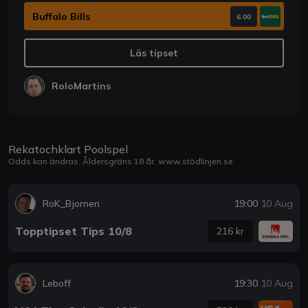
Buffalo Bills
6.00
Läs tipset
RoloMartins
Rekatochklart Poolspel
Odds kan ändras. Åldersgräns 18 år.
www.stödlinjen.se
RoK_Bjornen
19:00
10 Aug
Topptipset Tips 10/8
216 kr
Leboff
19:30
10 Aug