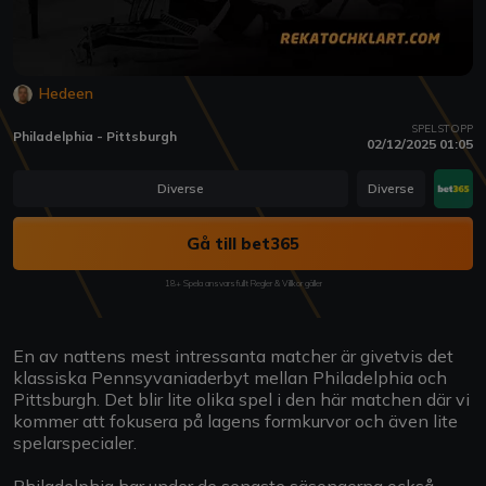
Hedeen
SPELSTOPP
Philadelphia - Pittsburgh
02/12/2025 01:05
Diverse
Diverse
Gå till bet365
18+ Spela ansvarsfullt Regler & Villkor gäller
En av nattens mest intressanta matcher är givetvis det
klassiska Pennsyvaniaderbyt mellan Philadelphia och
Pittsburgh. Det blir lite olika spel i den här matchen där vi
kommer att fokusera på lagens formkurvor och även lite
spelarspecialer.
Philadelphia har under de senaste säsongerna också