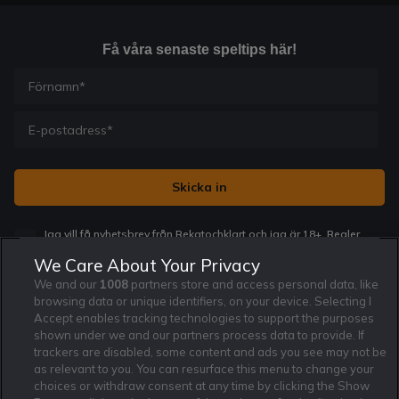
Få våra senaste speltips här!
Jag vill få nyhetsbrev från Rekatochklart och jag är 18+. Regler
och villkor gäller.
*
We Care About Your Privacy
We and our
1008
partners store and access personal data, like
browsing data or unique identifiers, on your device. Selecting I
Accept enables tracking technologies to support the purposes
shown under we and our partners process data to provide. If
trackers are disabled, some content and ads you see may not be
Affiliate Modell
Ansvarsfullt Spelande
Cookie Policy
as relevant to you. You can resurface this menu to change your
Om Rekatochklart
F.A.Q
Användarvilkor
choices or withdraw consent at any time by clicking the Show