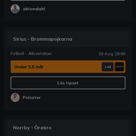
ablomdahl
Sirius - Brommapojkarna
Fotboll - Allsvenskan
10 Aug 19:00
Under 3,5 mål
1.88
Läs tipset
Polsater
Norrby - Örebro