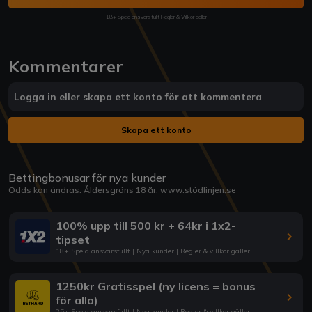
18+ Spela ansvarsfullt Regler & Villkor gäller
Kommentarer
Logga in eller skapa ett konto för att kommentera
Skapa ett konto
Bettingbonusar för nya kunder
Odds kan ändras. Åldersgräns 18 år.
www.stödlinjen.se
100% upp till 500 kr + 64kr i 1x2-
tipset
18+ Spela ansvarsfullt | Nya kunder | Regler & villkor gäller
1250kr Gratisspel (ny licens = bonus
för alla)
25+ Spela ansvarsfullt | Nya kunder | Regler & villkor gäller