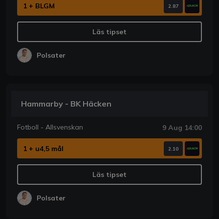
1 + BLGM
2.87
Läs tipset
Polsater
Hammarby - BK Häcken
Fotboll - Allsvenskan
9 Aug 14:00
1 + u4,5 mål
2.10
Läs tipset
Polsater