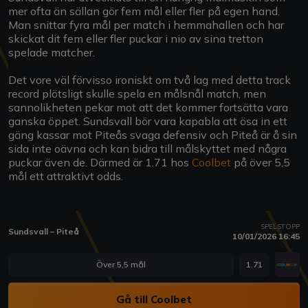
mer ofta än sällan gör fem mål eller fler på egen hand.
Man snittar fyra mål per match i hemmahallen och har
skickat dit fem eller fler puckar i nio av sina tretton
spelade matcher.
Det vore väl förvisso ironiskt om två lag med detta track
record plötsligt skulle spela en målsnål match, men
sannolikheten pekar mot att det kommer fortsätta vara
ganska öppet. Sundsvall bör vara kapabla att ösa in ett
gäng kassar mot Piteås svaga defensiv och Piteå är å sin
sida inte oävna och kan bidra till målskyttet med några
puckar även de. Därmed är 1.71 hos
Coolbet
på över 5,5
mål ett attraktivt odds.
SPELSTOPP
Sundsvall – Piteå
10/01/2026 16:45
Över 5,5 mål
1.71
Gå till Coolbet