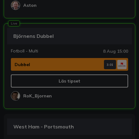
Aston
Live
Björnens Dubbel
Fotboll - Multi
8 Aug 15:00
Dubbel
3.01
Läs tipset
RoK_Bjornen
West Ham - Portsmouth