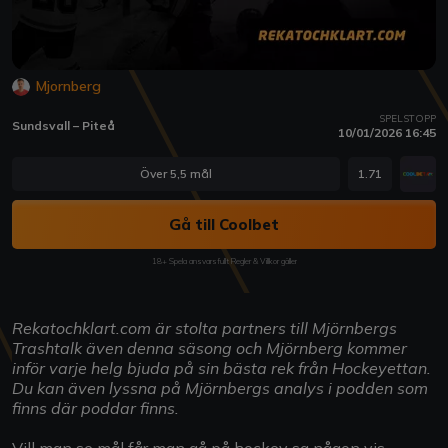
Mjornberg
SPELSTOPP
Sundsvall – Piteå
10/01/2026 16:45
Över 5,5 mål
1.71
Gå till Coolbet
18+ Spela ansvarsfullt Regler & Villkor gäller
Rekatochklart.com är stolta partners till Mjörnbergs
Trashtalk även denna säsong och Mjörnberg kommer
inför varje helg bjuda på sin bästa rek från Hockeyettan.
Du kan även lyssna på Mjörnbergs analys i podden som
finns där poddar finns.
Vill man se mål får man gå på hockey sa någon vis