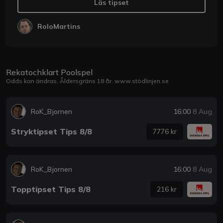
Läs tipset
RoloMartins
Rekatochklart Poolspel
Odds kan ändras. Åldersgräns 18 år.
www.stödlinjen.se
RoK_Bjornen
16:00
8 Aug
Stryktipset Tips 8/8
7776 kr
RoK_Bjornen
16:00
8 Aug
Topptipset Tips 8/8
216 kr