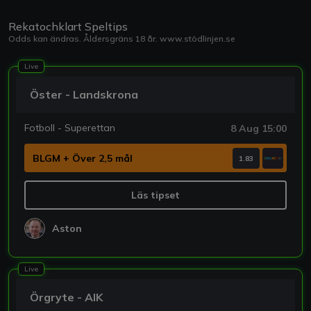
Rekatochklart Speltips
Odds kan ändras. Åldersgräns 18 år.
www.stödlinjen.se
Live
Öster - Landskrona
Fotboll - Superettan
8 Aug 15:00
BLGM + Över 2,5 mål
1.83
Läs tipset
Aston
Live
Örgryte - AIK