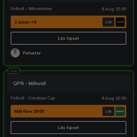
Fotboll - Allsvenskan
8 Aug 15:00
1 asian +0
2.25
Läs tipset
Polsater
Live
QPR - Millwall
Fotboll - Carabao Cup
8 Aug 15:00
Mål före 29:00
1.83
Läs tipset