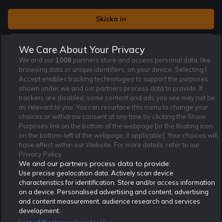
Jag vill få nyhetsbrev från Rekatochklart och jag är 18+. Regler
We Care About Your Privacy
och villkor gäller.
*
We and our
1008
partners store and access personal data, like
browsing data or unique identifiers, on your device. Selecting I
Accept enables tracking technologies to support the purposes
shown under we and our partners process data to provide. If
trackers are disabled, some content and ads you see may not be
as relevant to you. You can resurface this menu to change your
Affiliate Modell
Ansvarsfullt Spelande
Cookie Policy
choices or withdraw consent at any time by clicking the Show
Om Rekatochklart
F.A.Q
Användarvilkor
Purposes link on the bottom of the webpage [or the floating icon
on the bottom-left of the webpage, if applicable]. Your choices will
Kontakta oss
Nyhetsarkiv
Integritetspolicy
have effect within our Website. For more details, refer to our
Redaktionen
Tipsarkiv
Sportkalender
Privacy Policy.
We and our partners process data to provide:
Redaktionell policy
Rekatochklart shop
Use precise geolocation data. Actively scan device
characteristics for identification. Store and/or access information
Rekatochklart.com är Sveriges ledande betting-community. 2017 nominerades
on a device. Personalised advertising and content, advertising
Rekatochklart som en av världens bästa spelinformations-sajter på spelbranschens egen
Oscarsgala EGR Awards.
and content measurement, audience research and services
development.
Rekatochklart är oberoende och ej knutet till något specifikt spelbolag. Här hittar du
speltips, unika insättningsbonusar och erbjudanden från de största och mest seriösa