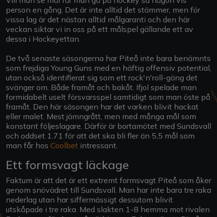
person en gång. Det är inte alltid det stämmer, men för
vissa lag är det nästan alltid målgaranti och den här
veckan siktar vi in oss på ett målspel gällande ett av
dessa i Hockeyettan.
De två senaste säsongerna har Piteå inte bara benämnts
som frejdiga Young Guns med en häftig offensiv potential,
utan också identifierat sig som ett rock'n'roll-gäng det
svänger om. Både framåt och bakåt. Ifjol spelade man
formidabelt uselt försvarsspel samtidigt som man öste på
framåt. Den här säsongen har det varken blivit hackat
eller malet. Mest jämngrått, men med många mål som
konstant följeslagare. Därför är bortamötet med Sundsvall
och oddset 1.71 för att det ska bli fler än 5,5 mål som
man får hos
Coolbet
intressant.
Ett formsvagt läckage
Faktum är att det är ett extremt formsvagt Piteå som åker
genom snövädret till Sundsvall. Man har inte bara tre raka
nederlag utan har siffermässigt dessutom blivit
utskåpade i tre raka. Med slakten 1-8 hemma mot rivalen