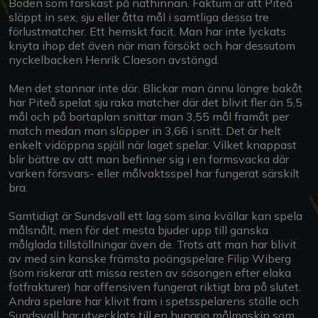
Boden som färskast på näthinnan. Faktum är att Piteå
släppt in sex, sju eller åtta mål i samtliga dessa tre
förlustmatcher. Ett hemskt facit. Man har inte lyckats
knyta ihop det även när man försökt och har dessutom
nyckelbacken Henrik Claeson avstängd.
Men det stannar inte där. Blickar man ännu längre bakåt
har Piteå spelat sju raka matcher där det blivit fler än 5,5
mål och på bortaplan snittar man 3,55 mål framåt per
match medan man släpper in 3,66 i snitt. Det är helt
enkelt vidöppna spjäll när laget spelar. Vilket knappast
blir bättre av att man befinner sig i en formsvacka där
varken försvars- eller målvaktsspel har fungerat särskilt
bra.
Samtidigt är Sundsvall ett lag som sina kvällar kan spela
målsnålt, men för det mesta bjuder upp till ganska
målglada tillställningar även de. Trots att man har blivit
av med sin kanske främsta poängspelare Filip Wiberg
(som riskerar att missa resten av säsongen efter elaka
fotfrakturer) har offensiven fungerat riktigt bra på slutet.
Andra spelare har klivit fram i spetsspelarens ställe och
Sundsvall har utvecklats till en hungrig målmaskin som