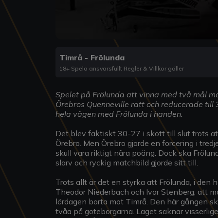
Timrå - Frölunda
18+ Spela ansvarsfullt Regler & Villkor gäller
Spelet på Frölunda att vinna med två mål mot
Örebros Quenneville rätt och reducerade till 
hela vägen med Frölunda i handen.
Det blev faktiskt 30-27 i skott till slut trot
Örebro. Men Örebro gjorde en forcering i tred
skull vara riktigt nära poäng. Dock ska Frölun
slarv och ryckig matchbild gjorde sitt till.
Trots allt är det en styrka att Frölunda, i d
Theodor Niederbach och Ivar Stenberg, att ma
lördagen borta mot Timrå. Den här gången sk
tvåa på göteborgarna. Laget saknar visserlig