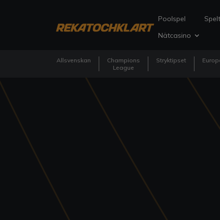
Poolspel
Spelt
Nätcasino
Allsvenskan
Champions
Stryktipset
Europ
League