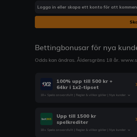
Logga in eller skapa ett konto för att komme
Ska
Bettingbonusar för nya kund
Odds kan ändras. Åldersgräns 18 år.
www.st
100% upp till 500 kr +
64kr i 1x2-tipset
18+ Spela ansvarsfullt |
Regler & villkor
gäller | Nya kunder
Upp till 1500 kr
spelkrediter
18+ Spela ansvarsfullt |
Regler & villkor
gäller | Nya kunder