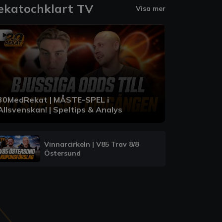
ekatochklart TV
Visa mer
30MedRekat | MÅSTE-SPEL i
Allsvenskan! | Speltips & Analys
Vinnarcirkeln | V85 Trav 8/8
Östersund