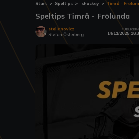
Start
Speltips
Ishockey
Timrå - Frölun
Speltips Timrå - Frölunda
stellanovicz
PUBLICER
14/11/2025 18:
Stefan Österberg