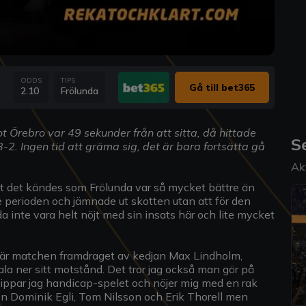
ODDS
TIPS
Gå till bet365
2.10
Frölunda
 Örebro var 49 sekunder från att sitta, då hittade
S
3-2. Ingen tid att gräma sig, det är bara fortsätta gå
Ak
s att det kändes som Frölunda var så mycket bättre än
je perioden och jämnade ut skotten utan att för den
da inte vara helt nöjt med sin insats här och lite mycket
en här matchen framdraget av kedjan Max Lindholm,
la ner sitt motstånd. Det tror jag också man gör på
ippar jag handicap-spelet och nöjer mig med en rak
en Dominik Egli, Tom Nilsson och Erik Thorell men