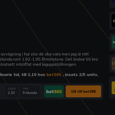
n avvägning i hur stor de ska vara men jag är rätt
rölunda runt 1,92-1,95 åtminstone. Det brukar bli bra
förutsett inträffat med laguppställningen.
narie tid, till 2,10 hos
bet365
, insats 2/5 units.
ODDS
TIPS
Gå till bet365
2.10
Frölunda