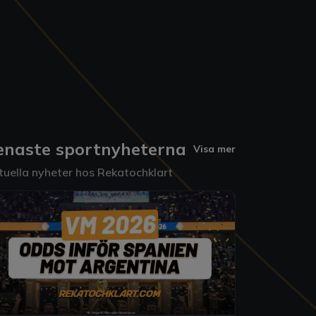
enaste sportnyheterna
Visa mer
tuella nyheter hos Rekatochklart