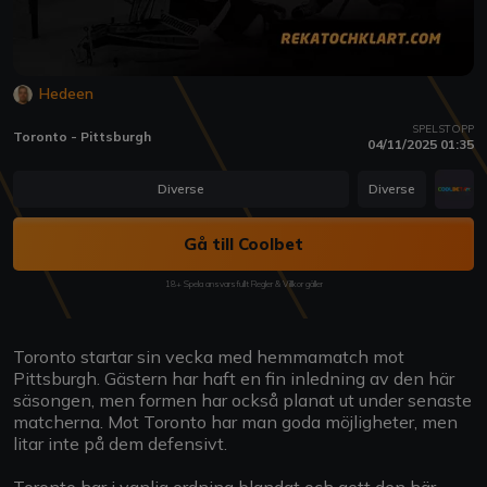
Hedeen
SPELSTOPP
Toronto - Pittsburgh
04/11/2025 01:35
Diverse
Diverse
Gå till Coolbet
18+ Spela ansvarsfullt Regler & Villkor gäller
Toronto startar sin vecka med hemmamatch mot
Pittsburgh. Gästern har haft en fin inledning av den här
säsongen, men formen har också planat ut under senaste
matcherna. Mot Toronto har man goda möjligheter, men
litar inte på dem defensivt.
Toronto har i vanlig ordning blandat och gett den här