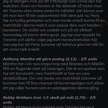
Jag är återigen inne på att Pittsburgh kan vinna den här
matchen. Även om formen är lite dalande så möter man
ett Toronto utan större tanke för tillfället. Det känns som
att man kan få lite vadsomhelst från dem just nu. Pens
har en tydlig gameplan och man borde också kunna få en
matchbild i denna match som passar dem som handen i
handsken. De ställer om snabbt och på ett sårbart
hemmalag så känns detta givet. Jag har stor respekt för
Toronto och därför väljer jag bort moneylinetvåan här,
men jag tror att Pens kommer att behöva göra tre mål för
att vinna helt enkelt.
Anthony Mantha att göra poäng (2.11) - 2/5 units
Mantha har i sin nya omgivning med Brazaeu och Makllin
fått en flygande start på säsongen. Det är en spelare som
har ett bra skoktt, men framförallt är han en vass
skridskoåkare. Om min tanke om matchbild stämmer så
kommer han få fina chanser till kontringslägen och därav
att jag väljer honom som en poänggörrare denna gång.
Bobby McMann över 1.5 skott på mål (1.70) - 2/5
units
Bobby McMann är en spelare som Toronto har givit