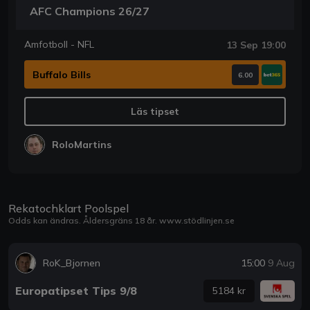
AFC Champions 26/27
Amfotboll - NFL
13 Sep 19:00
Buffalo Bills
6.00
Läs tipset
RoloMartins
Rekatochklart Poolspel
Odds kan ändras. Åldersgräns 18 år.
www.stödlinjen.se
RoK_Bjornen
15:00
9 Aug
Europatipset Tips 9/8
5184 kr