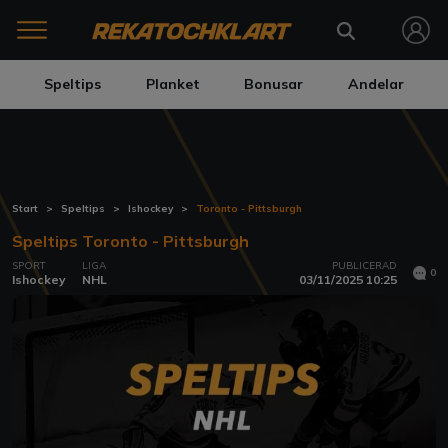
Speltips
Planket
Bonusar
Andelar
Start
Speltips
Ishockey
Toronto - Pittsburgh
Speltips Toronto - Pittsburgh
SPORT
LIGA
PUBLICERAD
0
Ishockey
NHL
03/11/2025 10:25