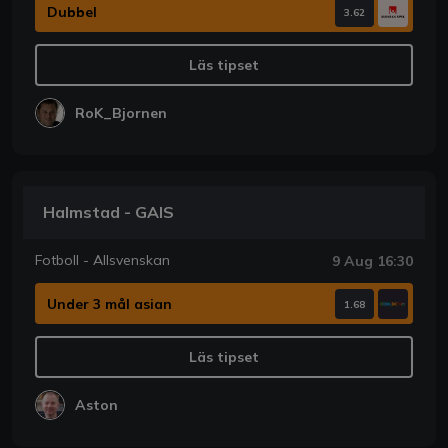
Dubbel
3.62
Läs tipset
RoK_Bjornen
Halmstad - GAIS
Fotboll - Allsvenskan
9 Aug 16:30
Under 3 mål asian
1.68
Läs tipset
Aston