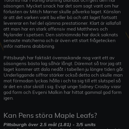
säsongen. Mycket snack har det som sagt varit om hur
förlusten av Mitch Marner skulle påverka laget. Känslan
är att det varken varit bu eller bä och att laget fortsatt
levererar en hel del ojämna prestationer. Klart är iallafall
att man har en stark offensiv med Matthews och
Nylander i spetsen. Den sistnämnda har dock saknats
senaste matcherna och är även ett stort frågetecken
inför nattens drabbning.
Pittsburgh har faktiskt överraskande nog varit ett av
säsongens bästa lag såhär långt. Däremot så tror jag att
laget kommer att dala nedåt i tabellen ju längre tiden går.
Underliggande siffror stärker också detta och skulle man
mot förmodan lyckas hålla i och ta sig till ett slutspel så
är det en stor skräll i sig. Evigt unge Sidney Crosby viasr
god form och Evgeni Malkin har hittat gammal god form
igen.
Kan Pens störa Maple Leafs?
Pittsburgh över 2.5 mål (1.81) - 3/5 units