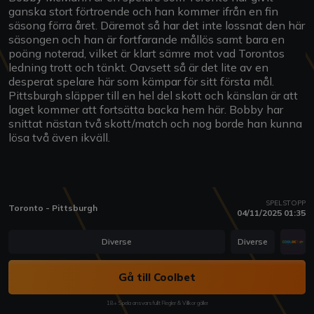
ganska stort förtroende och han kommer ifrån en fin
säsong förra året. Däremot så har det inte lossnat den här
säsongen och han är fortfarande mållös samt bara en
poäng noterad, vilket är klart sämre mot vad Torontos
ledning trott och tänkt. Oavsett så är det lite av en
desperat spelare här som kämpar för sitt första mål.
Pittsburgh släpper till en hel del skott och känslan är att
laget kommer att fortsätta backa hem här. Bobby har
snittat nästan två skott/match och nog borde han kunna
lösa två även ikväll.
SPELSTOPP
Toronto - Pittsburgh
04/11/2025 01:35
Diverse
Diverse
Gå till Coolbet
18+ Spela ansvarsfullt Regler & Villkor gäller