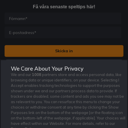
Få våra senaste speltips här!
Jag vill få nyhetsbrev från Rekatochklart och jag är 18+. Regler
We Care About Your Privacy
och villkor gäller.
*
We and our
1008
partners store and access personal data, like
browsing data or unique identifiers, on your device. Selecting I
Accept enables tracking technologies to support the purposes
shown under we and our partners process data to provide. If
trackers are disabled, some content and ads you see may not be
as relevant to you. You can resurface this menu to change your
Affiliate Modell
Ansvarsfullt Spelande
Cookie Policy
choices or withdraw consent at any time by clicking the Show
Om Rekatochklart
F.A.Q
Användarvilkor
Purposes link on the bottom of the webpage [or the floating icon
on the bottom-left of the webpage, if applicable]. Your choices will
Kontakta oss
Nyhetsarkiv
Integritetspolicy
have effect within our Website. For more details, refer to our