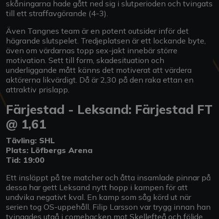
skåningarna hade gått ned sig i slutperioden och tvingats
till ett straffavgörande (4-3).
Även Tangnes team är en potent outsider inför det
hägrande slutspelet. Tredjeplatsen är ett lockande byte,
även om värdarnas topp sex-jakt innebär större
motivation. Sett till form, skadesituation och
underliggande mått känns det motiverat att värdera
aktörerna likvärdigt. Då är 2,30 på den raka ettan en
attraktiv prislapp.
Färjestad - Leksand: Färjestad FT
@ 1,61
Tävling: SHL
Plats: Löfbergs Arena
Tid: 19:00
Ett insläppt på tre matcher och åtta insamlade pinnar på
dessa har gett Leksand nytt hopp i kampen för att
undvika negativt kval. En kamp som såg körd ut när
serien tog OS-uppehåll. Filip Larsson var trygg innan han
tvingades utgå i comebacken mot Skellefteå och följde