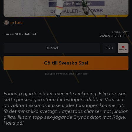
mTure
SPELSTOPP
Tures SHL-dubbel
26/02/2026 19:00
Dubbel
3.70
Gå till Svenska Spel
18+ Spela ansvarsfullt Regler & Villkor gäller
Fribourg gjorde jobbet, men inte Linköping. Filip Larsson
satte personligen stopp för tisdagens dubbel. Vem som
än vaktar Leksands kasse under torsdagen kommer att
få det minst lika svettigt. Färjestads chanser mot jumbon
gillas, liksom topp sex-jagande Brynäs diton mot Rögle.
Haka på!