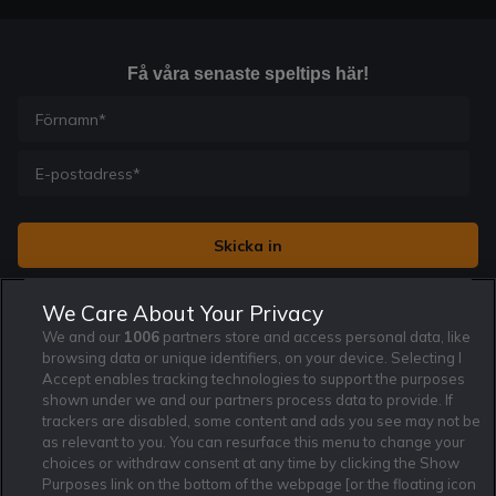
Få våra senaste speltips här!
Jag vill få nyhetsbrev från Rekatochklart och jag är 18+. Regler
We Care About Your Privacy
och villkor gäller.
*
We and our
1006
partners store and access personal data, like
browsing data or unique identifiers, on your device. Selecting I
Accept enables tracking technologies to support the purposes
shown under we and our partners process data to provide. If
trackers are disabled, some content and ads you see may not be
as relevant to you. You can resurface this menu to change your
Affiliate Modell
Ansvarsfullt Spelande
Cookie Policy
choices or withdraw consent at any time by clicking the Show
Purposes link on the bottom of the webpage [or the floating icon
Om Rekatochklart
F.A.Q
Användarvilkor