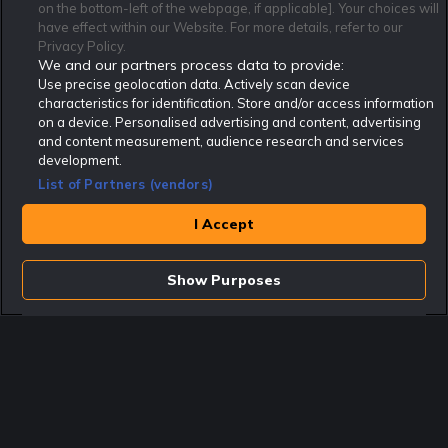
on the bottom-left of the webpage, if applicable]. Your choices will
Kontakta oss
Nyhetsarkiv
Integritetspolicy
have effect within our Website. For more details, refer to our
Redaktionen
Tipsarkiv
Sportkalender
Privacy Policy.
We and our partners process data to provide:
Redaktionell policy
Rekatochklart shop
Use precise geolocation data. Actively scan device
characteristics for identification. Store and/or access information
Rekatochklart.com är Sveriges ledande betting-community. 2017 nominerades
on a device. Personalised advertising and content, advertising
Rekatochklart som en av världens bästa spelinformations-sajter på spelbranschens egen
Oscarsgala EGR Awards.
and content measurement, audience research and services
development.
Rekatochklart är oberoende och ej knutet till något specifikt spelbolag. Här hittar du
speltips, unika insättningsbonusar och erbjudanden från de största och mest seriösa
List of Partners (vendors)
spelbolagen. En spelbok, spelskola, information om skador och avstängningar samt vårt
populära klotterplank.
Har du några frågor är du välkommen att
kontakta oss
.
I Accept
Copyright © Rekatochklart.com 2008-2026 - Alla rättigheter reserverade.
Show Purposes
Spela ansvarsfullt. Åldersgränsen för spel är 18+ Har ditt spelande blivit ett
problem? Kontakta stödlinjen på 020-81 91 00. Odds kan ändras. Alla odds var
korrekta vid den tidpunkt de publicerades. Spel utan konto innebär att man
använder e-legitimation för registrering. Delar av innehållet på sajten är
kommersiellt innehåll.