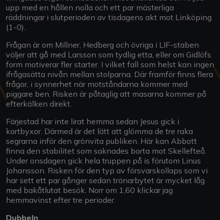
upp med en hållen nolla och ett par mästerliga
räddningar i slutperioden av tisdagens akt mot Linköping
(1-0).
Frågan är om Millner, Hedberg och övriga i LIF-staben
väljer att gå med Larsson som tydlig etta, eller om Gidlöfs
form motiverar fler starter. I vilket fall som helst kan ingen
ifrågasätta nivån mellan stolparna. Där framför finns flera
frågor, i synnerhet när motståndarna kommer med
piggare ben. Risken är påtaglig att masarna kommer på
efterkälken direkt.
Färjestad har inte lirat hemma sedan Jesus gick i
kortbyxor. Därmed är det lätt att glömma de tre raka
segrarna inför den grönvita publiken. Här kan Abbott
finna den stabilitet som saknades borta mot Skellefteå.
Under onsdagen gick hela truppen på is förutom Linus
Johansson. Risken för den typ av försvarskollaps som vi
har sett ett par gånger sedan tränarbytet är mycket låg
med bakåtlutat besök. Norr om 1,60 klickar jag
hemmavinst efter tre perioder.
Dubbeln