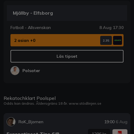
Mjällby - Elfsborg
Fotboll - Allsvenskan
8 Aug 17:30
2 asian +0
2.35
Läs tipset
Polsater
Rekatochklart Poolspel
Odds kan ändras. Åldersgräns 18 år.
www.stödlinjen.se
RoK_Bjornen
19:00
6 Aug
Europatipset Tips 6/8
1296 kr