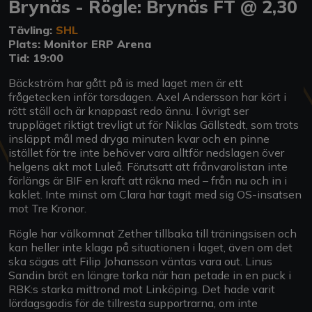
Brynäs - Rögle: Brynäs FT @ 2,30
Tävling:
SHL
Plats: Monitor ERP Arena
Tid: 19:00
Bäckström har gått på is med laget men är ett
frågetecken inför torsdagen. Axel Andersson har kört i
rött ställ och är knappast redo ännu. I övrigt ser
truppläget riktigt trevligt ut för Niklas Gällstedt, som trots
insläppt mål med dryga minuten kvar och en pinne
istället för tre inte behöver vara alltför nedslagen över
helgens akt mot Luleå. Förutsatt att frånvarolistan inte
förlängs är BIF en kraft att räkna med – från nu och in i
kaklet. Inte minst om Clara har tagit med sig OS-insatsen
mot Tre Kronor.
Rögle har välkomnat Zether tillbaka till träningsisen och
kan heller inte klaga på situationen i laget, även om det
ska sägas att Filip Johansson väntas vara out. Linus
Sandin bröt en längre torka när han petade in en puck i
RBK:s starka mittrond mot Linköping. Det hade varit
lördagsgodis för de tillresta supportrarna, om inte