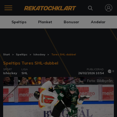
Speltips
Planket
Bonusar
Andelar
Start
Speltips
Ishockey
Tures SHL-dubbel
Speltips Tures SHL-dubbel
SPORT
LIGA
PUBLICERAD
0
Ishockey
SHL
26/02/2026 10:54
Foto: Bildbyrån