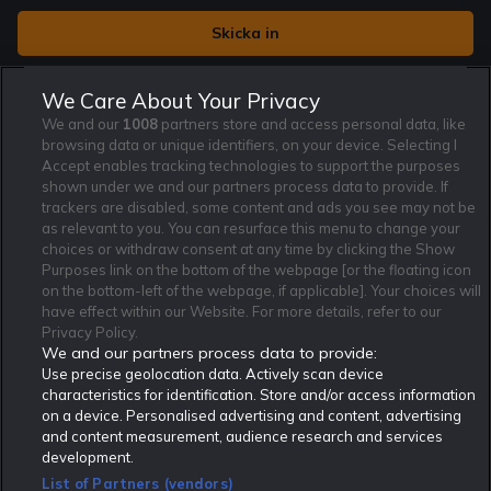
Jag vill få nyhetsbrev från Rekatochklart och jag är 18+. Regler
We Care About Your Privacy
och villkor gäller.
*
We and our
1008
partners store and access personal data, like
browsing data or unique identifiers, on your device. Selecting I
Accept enables tracking technologies to support the purposes
shown under we and our partners process data to provide. If
trackers are disabled, some content and ads you see may not be
as relevant to you. You can resurface this menu to change your
Affiliate Modell
Ansvarsfullt Spelande
Cookie Policy
choices or withdraw consent at any time by clicking the Show
Om Rekatochklart
F.A.Q
Användarvilkor
Purposes link on the bottom of the webpage [or the floating icon
on the bottom-left of the webpage, if applicable]. Your choices will
Kontakta oss
Nyhetsarkiv
Integritetspolicy
have effect within our Website. For more details, refer to our
Redaktionen
Tipsarkiv
Sportkalender
Privacy Policy.
We and our partners process data to provide:
Redaktionell policy
Rekatochklart shop
Use precise geolocation data. Actively scan device
characteristics for identification. Store and/or access information
Rekatochklart.com är Sveriges ledande betting-community. 2017 nominerades
on a device. Personalised advertising and content, advertising
Rekatochklart som en av världens bästa spelinformations-sajter på spelbranschens egen
Oscarsgala EGR Awards.
and content measurement, audience research and services
development.
Rekatochklart är oberoende och ej knutet till något specifikt spelbolag. Här hittar du
speltips, unika insättningsbonusar och erbjudanden från de största och mest seriösa
List of Partners (vendors)