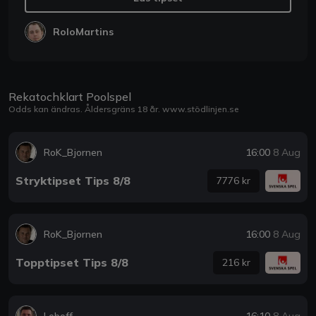
RoloMartins
Rekatochklart Poolspel
Odds kan ändras. Åldersgräns 18 år.
www.stödlinjen.se
RoK_Bjornen
16:00
8 Aug
Stryktipset Tips 8/8
7776 kr
RoK_Bjornen
16:00
8 Aug
Topptipset Tips 8/8
216 kr
Leboff
16:10
8 Aug