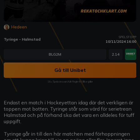
Hedeen
SPELSTOPP
Tyringe - Halmstad
10/11/2024 16:00
BLG2M
2.14
Gå till Unibet
18+ Spela ansvarsfullt Regler & Villkor gäller
Endast en match i Hockeyettan idag där det verkligen är
toppen mot botten. Tyringe står som värd för serietrean
Halmstad och på förhand ska det vara en alldeles för tuff
uppgift.
Tyringe går in till den här matchen med förhoppningen
om att kunna kriga till sig en poäng eller fler. Innerst inne