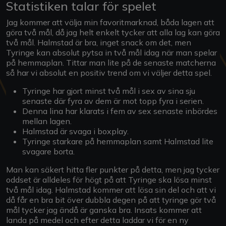
Statistiken talar för spelet
Jag kommer att välja min favoritmarknad, båda lagen att
göra två mål, då jag helt enkelt tycker att alla lag kan göra
två mål. Halmstad är bra, inget snack om det, men
Tyringe kan absolut pytsa in två mål idag när man spelar
på hemmaplan. Tittar man lite på de senaste matcherna
så har vi absolut en positiv trend om vi väljer detta spel.
Tyringe har gjort minst två mål i sex av sina sju
senaste där fyra av dem är mot topp fyra i serien.
Denna lina har klarats i fem av sex senaste inbördes
mellan lagen.
Halmstad är svaga i boxplay.
Tyringe starkare på hemmaplan samt Halmstad lite
svagare borta.
Man kan säkert hitta fler punkter på detta, men jag tycker
oddset är alldeles för högt på att Tyringe ska lösa minst
två mål idag. Halmstad kommer att lösa sin del och att vi
då får en bra bit över dubbla degen på att tyringe gör två
mål tycker jag ändå är ganska bra. Insats kommer att
landa på medel och efter detta laddar vi för en ny