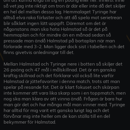
så vet jag inte riktigt om tron är där eller inte då det skiljer
en hel del mellan dessa lag. Hemmalaget Tyringe har
alltså elva raka förluster och att då spela mot serietrean
blir såklart ingen lätt uppgift. Däremot om det är
någonstans man ska hota Halmstad så är det på
hemmaplan och för mindre än en månad sedan så
pressade man ändå Halmstad på bortaplan när man
förlorade med 3-2. Man ligger dock sist i tabellen och det
finns givetvis anledningar till det.
Mellan Halmstad och Tyringe nere i botten så skiljer det
26 poäng och 47 mål i målskillnad. Det är en ganska
kraftig skillnad och det förklarar väl också lite varför
Halmstad är jättefavoriter i denna match, trots att man
spelar på resande fot. Det är klart fokuset och skärpan
inte kommer att vara lika skarp som i en toppmatch, men
nog ska man klara av att vinna ändå. Frågan är bara hur
man gör det och hur många mål man vinner med. Tyringe
har alltid för mig varit ett ganska lurigt lag och det
förvånar mig inte heller om de kan ställa till en del
bekymmer för Halmstad.