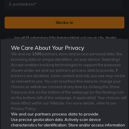
Jag vill få nyhetsbrev från Rekatochklart och jag är 18+. Regler
och villkor gäller.
*
We Care About Your Privacy
We and our
1006
partners store and access personal data, like
browsing data or unique identifiers, on your device. Selecting I
Accept enables tracking technologies to support the purposes
shown under we and our partners process data to provide. If
trackers are disabled, some content and ads you see may not be
Affiliate Modell
Ansvarsfullt Spelande
Cookie Policy
as relevant to you. You can resurface this menu to change your
Om Rekatochklart
F.A.Q
Användarvilkor
choices or withdraw consent at any time by clicking the Show
Purposes link on the bottom of the webpage [or the floating icon
Kontakta oss
Nyhetsarkiv
Integritetspolicy
on the bottom-left of the webpage, if applicable]. Your choices will
Redaktionen
Tipsarkiv
Sportkalender
have effect within our Website. For more details, refer to our
Privacy Policy.
Redaktionell policy
Rekatochklart shop
We and our partners process data to provide:
Use precise geolocation data. Actively scan device
Rekatochklart.com är Sveriges ledande betting-community. 2017 nominerades
Rekatochklart som en av världens bästa spelinformations-sajter på spelbranschens egen
characteristics for identification. Store and/or access information
Oscarsgala EGR Awards.