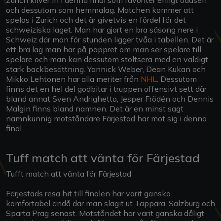
och dessutom som hemmalag. Matchen kommer att
spelas i Zurich och det är givetvis en fördel för det
schweiziska laget. Man har gjort en bra säsong nere i
Schweiz där man för stunden ligger tvåa i tabellen. Det är
ett bra lag man har på pappret om man ser spelare till
spelare och man kan dessutom stoltsera med en väldigt
stark backbesättning. Yannick Weber, Dean Kukan och
Mikko Lehtonen har alla meriter från
NHL
. Dessutom
finns det en hel del godbitar i truppen offensivt sett där
bland annat Sven Andrighetto, Jesper Frödén och Dennis
Malgin finns bland namnen. Det är en minst sagt
namnkunnig motståndare Färjestad har mot sig i denna
final.
Tuff match att vänta för Färjestad
Tufft match att vänta för Färjestad
Färjestads resa hit till finalen har varit ganska
komfortabel ändå där man slagit ut Tappara, Salzburg och
Sparta Prag senast. Motståndet har varit ganska dåligt