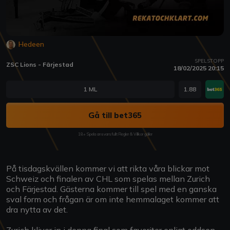
Hedeen
SPELSTOPP
ZSC Lions - Färjestad
18/02/2025 20:15
1 ML
1.88
Gå till bet365
18+ Spela ansvarsfullt Regler & Villkor gäller
På tisdagskvällen kommer vi att rikta våra blickar mot
Schweiz och finalen av CHL som spelas mellan Zurich
och Färjestad. Gästerna kommer till spel med en ganska
sval form och frågan är om inte hemmalaget kommer att
dra nytta av det.
Zurich kliver in i denna final som favoriter enligt oddsen