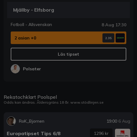
Mjällby - Elfsborg
Fotboll - Allsvenskan
8 Aug 17:30
2 asian +0
2.35
Läs tipset
Polsater
Rekatochklart Poolspel
Odds kan ändras. Åldersgräns 18 år.
www.stödlinjen.se
RoK_Bjornen
19:00
6 Aug
Europatipset Tips 6/8
1296 kr