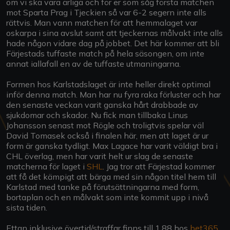
om vi ska vara ärliga och för er som såg första matchen
mot Sparta Prag i Tjeckien så var 6-2 segern inte alls
rättvis. Man vann matchen för att hemmalaget var
oskarpa i sina avslut samt att tjeckernas målvakt inte alls
hade någon vidare dag på jobbet. Det här kommer att bli
Färjestads tuffaste match på hela säsongen, om inte
annat iallafall en av de tuffaste utmaningarna.
Formen hos Karlstadslaget är inte heller direkt optimal
inför denna match. Man har nu fyra raka förluster och har
den senaste veckan varit ganska hårt drabbade av
sjukdomar och skador. Nu fick man tillbaka Linus
Johansson senast mot Rögle och troligtvis spelar väl
David Tomasek också i finalen här, men att laget är ur
form är ganska tydligt. Max Lagace har varit väldigt bra i
CHL överlag, men har varit helt ur slag de senaste
matcherna för laget i
SHL
. Jag tror att Färjestad kommer
att få det kämpigt att bärga med sin någon titel hem till
Karlstad med tanke på förutsättningarna med form,
bortaplan och en målvakt som inte kommit upp i nivå
sista tiden.
Ettan inklusive övertid/straffar finns till 1.88 hos
bet365