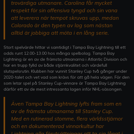
trovärdiga utmanare. Carolina får mycket
respekt för sin offensiva tyngd och sin vana
att leverera när tempot skruvas upp, medan
Colorado är den typen av lag som nästan
alltid är jobbiga att möta i en lång serie.
Stort spelvärde hittar vi samtidigt i Tampa Bay Lightning till ett
odds runt 12.00-13.00 hos många spelbolag. Tampa Bay
Lightning är en av de främsta utmanarna i Atlantic Division och
har en trupp fylld av både stjärnkvalitet och värdefull
slutspelsrutin. Klubben har vunnit Stanley Cup två gånger under
2020-talet och vet vad som krävs för att gå hela vägen. För den
som letar spel på Stanley Cup-vinnare är Tampa Bay Lightning
därför ett av de mest intressanta lagen inför NHL-säsongen.
Även Tampa Bay Lightning lyfts fram som en
av de främsta utmanarna till Stanley Cup.
Med en rutinerad stomme, flera världsstjärnor
och en dokumenterad vinnarkultur har
Lightning alla förutsättningar att ta sig långt i