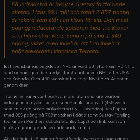
På individnivå är Wayne Gretzky fortfarande
ohotad. Hans 894 mål och totalt 2 857 poäng
är rekord som står i en klass för sig. Den mest
poängproducerande spelaren med Tre Kronor
som hemvist är Mats Sundin på sina 1 349
poäng, vilket även innebär att han innehar
poängrekordet i klassiska Toronto.
Just svenskarnas betydelse i NHL är värd att lyfta fram. Vårt lilla
land är nämligen den tredje största nationen i NHL efter USA
och Kanada. Över 400 svenskar har tagit klivet över Atlanten
genom åren.
Inte heller har vi varit bänkvärmare, utan snarare tvärtom
bidragit med nyckelspelare som Henrik Lundqvist (459 vinster
som en av de bästa målvakterna i NHL-historien) och Foppa
(med 885 poäng på 708 matcher) i dåtid samt Gustav Forsling
(bärande i Panthers dubbla Stanley Cups) och Erik Karlsson
(sällsynt poängproducerande back) i nutid.
Att det är just så många framstående svenskar i lagen är en