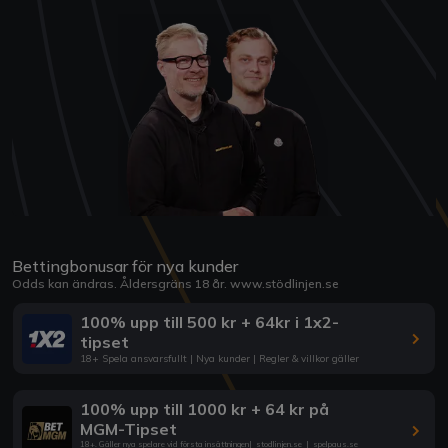
Bettingbonusar för nya kunder
Odds kan ändras. Åldersgräns 18 år.
www.stödlinjen.se
100% upp till 500 kr + 64kr i 1x2-
tipset
18+ Spela ansvarsfullt | Nya kunder | Regler & villkor gäller
100% upp till 1000 kr + 64 kr på
MGM-Tipset
18+. Gäller nya spelare vid första insättningen
|
stodlinjen.se
|
spelpaus.se