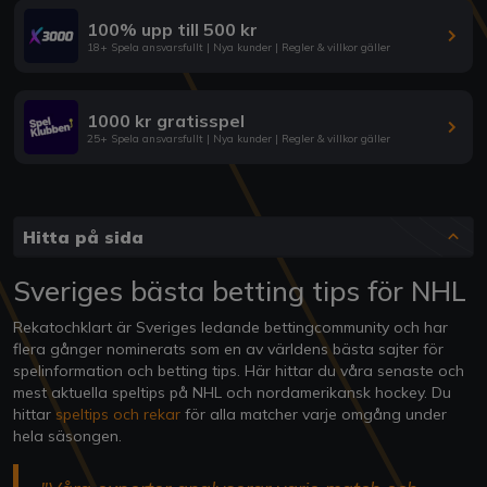
100% upp till 500 kr
18+ Spela ansvarsfullt | Nya kunder | Regler & villkor gäller
1000 kr gratisspel
25+ Spela ansvarsfullt | Nya kunder | Regler & villkor gäller
Hitta på sida
Sveriges bästa betting tips för NHL
Rekatochklart är Sveriges ledande bettingcommunity och har
flera gånger nominerats som en av världens bästa sajter för
spelinformation och betting tips. Här hittar du våra senaste och
mest aktuella speltips på NHL och nordamerikansk hockey. Du
hittar
speltips och rekar
för alla matcher varje omgång under
hela säsongen.