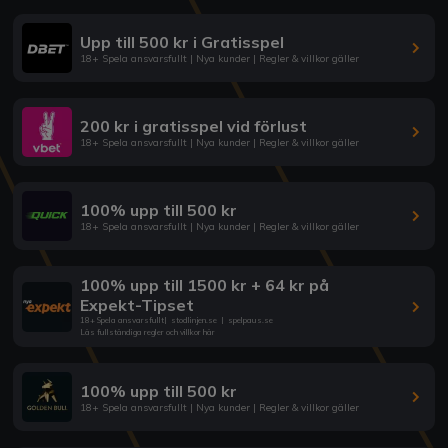
Upp till 500 kr i Gratisspel
18+ Spela ansvarsfullt | Nya kunder | Regler & villkor gäller
200 kr i gratisspel vid förlust
18+ Spela ansvarsfullt | Nya kunder | Regler & villkor gäller
100% upp till 500 kr
18+ Spela ansvarsfullt | Nya kunder | Regler & villkor gäller
100% upp till 1500 kr + 64 kr på
Expekt-Tipset
18+ Spela ansvarsfullt
|
stodlinjen.se
|
spelpaus.se
Läs fullständiga regler och villkor här
100% upp till 500 kr
18+ Spela ansvarsfullt | Nya kunder | Regler & villkor gäller