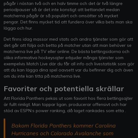
pågår i nästan två och en halv timme och det är två längre
periodpauser så är det inte konstigt att bettandet medan
matcherna pågår är så populärt och omsätter så mycket
pengar. Det finns mycket tid att fundera över vilka bets man ska
lägga och hur.
Det finns idag massor med stats och andra tjänster som gör att
det går att följa och betta på matcher utan att man behöver se
matcherna live på TV eller online. De bästa bettingsidorna och
olika informativa hockeysajter erbjuder många tjänster som
exempelvis Match Live där du får all info och livestatistik som gör
att du kan lägga dina spel oavsett var du befinner dig och även
om du inte kan titta på matcherna live.
Favoriter och potentiella skrällar
Att Florida Panthers pekas ut som favorit hos flera bettingsajter
är fullt rimligt. Man toppar ligan, producerar offensivt och har
stöd av ESPN:s power ranking, då laget rankades som etta .
Bakom Florida Panthers kommer Carolina
Hurricanes och Colorado Avalanche som