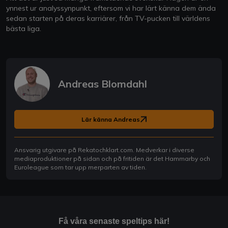
ynnest ur analyssynpunkt, eftersom vi har lärt känna dem ända
sedan starten på deras karriärer, från TV-pucken till världens
bästa liga.
Andreas Blomdahl
Lär känna Andreas
Ansvarig utgivare på Rekatochklart.com. Medverkar i diverse
mediaproduktioner på sidan och på fritiden är det Hammarby och
Euroleague som tar upp merparten av tiden.
Få våra senaste speltips här!