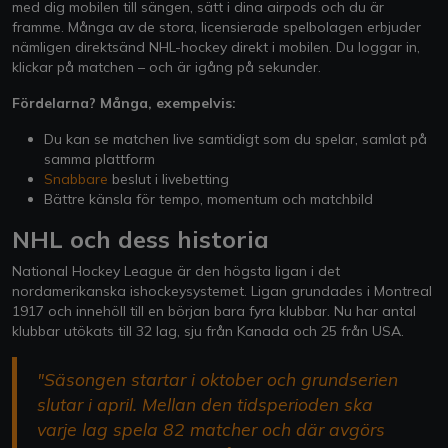
med dig mobilen till sängen, sätt i dina airpods och du är
framme. Många av de stora, licensierade spelbolagen erbjuder
nämligen direktsänd NHL-hockey direkt i mobilen. Du loggar in,
klickar på matchen – och är igång på sekunder.
Fördelarna? Många, exempelvis:
Du kan se matchen live samtidigt som du spelar, samlat på
samma plattform
Snabbare
beslut i livebetting
Bättre känsla för tempo, momentum och matchbild
NHL och dess historia
National Hockey League är den högsta ligan i det
nordamerikanska ishockeysystemet. Ligan grundades i Montreal
1917 och innehöll till en början bara fyra klubbar. Nu har antal
klubbar utökats till 32 lag, sju från Kanada och 25 från USA.
"Säsongen startar i oktober och grundserien
slutar i april. Mellan den tidsperioden ska
varje lag spela 82 matcher och där avgörs