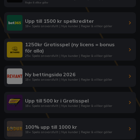
Regler & villkor gäller
Upp till 1500 kr spelkrediter
18+ Spela ansvarsfullt | Nya kunder | Regler & villkor gäller
1250kr Gratisspel (ny licens = bonus
för alla)
25+ Spela ansvarsfullt | Nya kunder | Regler & villkor gäller
Ny bettingsida 2026
18+ Spela ansvarsfullt | Nya kunder | Regler & villkor gäller
Upp till 500 kr i Gratisspel
18+ Spela ansvarsfullt | Nya kunder | Regler & villkor gäller
100% upp till 1000 kr
18+ Spela ansvarsfullt | Nya kunder | Regler & villkor gäller