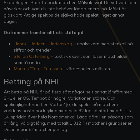
Skadelägen. Back to back-matcher. Målvaktsval. De vet vad som
påverkar och vad du inte behöver lägga energi på. Målet är
glasklart: Att ge speltips de själva hade spelat. Inget annat
duger.
Du kommer framför allt att stöta på:
Henrik “Hedeen” Hedenskog
– analytikern med stenkoll på
siffror och trender
Stellan Österberg
– taktisk expert som läser matchbilder
som få andra
Markus “Ture” Turesson
– värdespelens mästare
Betting på NHL
Att betta på NHL är på flera sätt något helt annat jämfört med
SHL eller OS. Tempot är högre. Variationen större. Och
spelmöjligheterna fler. Varför? Jo, du spelar på matcher i
världens bästa hockeyliga med hela 32 lag, jämfört med SHL:s
14, spridda över hela Nordamerika. Lägg därtill en säsong som
är lång, väldigt lång, med totalt 1 312 (!!) matcher i grundserien.
Det innebär 82 matcher per lag.