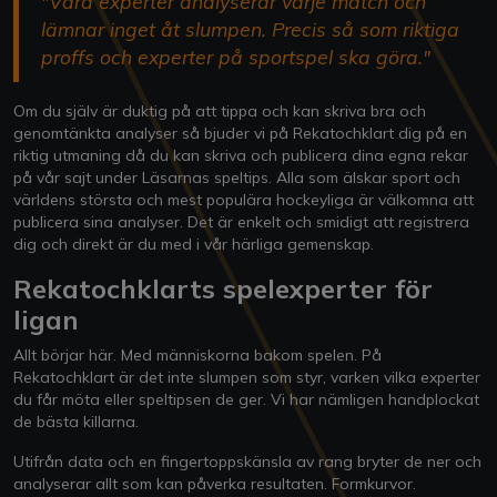
"Våra experter analyserar varje match och
lämnar inget åt slumpen. Precis så som riktiga
proffs och experter på sportspel ska göra."
Om du själv är duktig på att tippa och kan skriva bra och
genomtänkta analyser så bjuder vi på Rekatochklart dig på en
riktig utmaning då du kan skriva och publicera dina egna rekar
på vår sajt under Läsarnas speltips. Alla som älskar sport och
världens största och mest populära hockeyliga är välkomna att
publicera sina analyser. Det är enkelt och smidigt att registrera
dig och direkt är du med i vår härliga gemenskap.
Rekatochklarts spelexperter för
ligan
Allt börjar här. Med människorna bakom spelen. På
Rekatochklart är det inte slumpen som styr, varken vilka experter
du får möta eller speltipsen de ger. Vi har nämligen handplockat
de bästa killarna.
Utifrån data och en fingertoppskänsla av rang bryter de ner och
analyserar allt som kan påverka resultaten. Formkurvor.