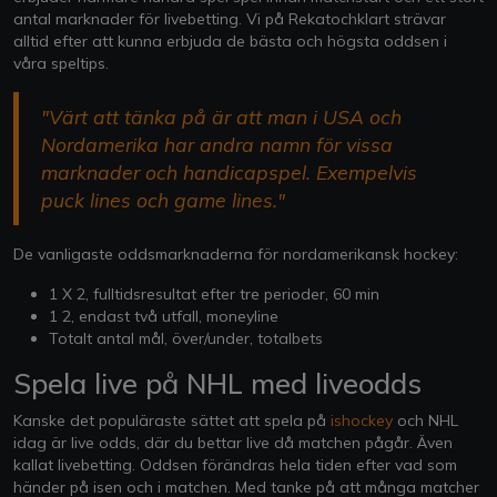
antal marknader för livebetting. Vi på Rekatochklart strävar
alltid efter att kunna erbjuda de bästa och högsta oddsen i
våra speltips.
"Värt att tänka på är att man i USA och
Nordamerika har andra namn för vissa
marknader och handicapspel. Exempelvis
puck lines och game lines."
De vanligaste oddsmarknaderna för nordamerikansk hockey:
1 X 2, fulltidsresultat efter tre perioder, 60 min
1 2, endast två utfall, moneyline
Totalt antal mål, över/under, totalbets
Spela live på NHL med liveodds
Kanske det populäraste sättet att spela på
ishockey
och NHL
idag är live odds, där du bettar live då matchen pågår. Även
kallat livebetting. Oddsen förändras hela tiden efter vad som
händer på isen och i matchen. Med tanke på att många matcher