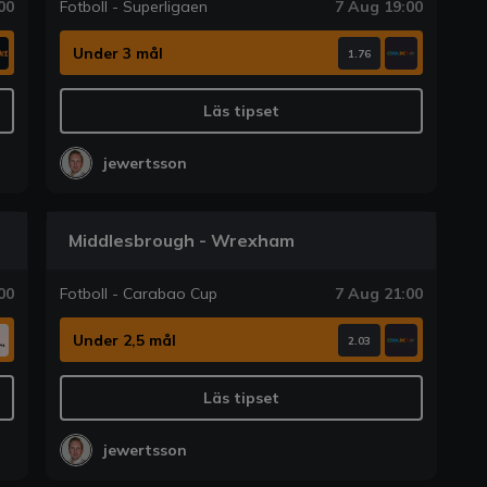
00
Fotboll - Superligaen
7 Aug 19:00
Under 3 mål
1.76
Läs tipset
jewertsson
Middlesbrough - Wrexham
00
Fotboll - Carabao Cup
7 Aug 21:00
Under 2,5 mål
2.03
Läs tipset
jewertsson