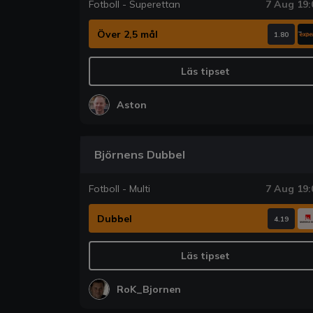
Fotboll - Superettan
7 Aug 19:
Över 2,5 mål
1.80
Läs tipset
Aston
Björnens Dubbel
Fotboll - Multi
7 Aug 19:
Dubbel
4.19
Läs tipset
RoK_Bjornen