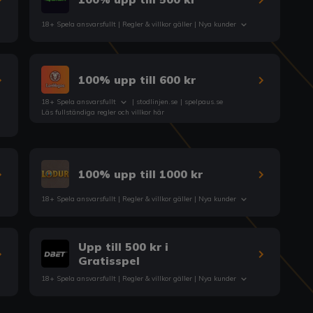
18+ Spela ansvarsfullt |
Regler & villkor
gäller | Nya kunder
100% upp till 600 kr
18+ Spela ansvarsfullt
|
stodlinjen.se
|
spelpaus.se
Läs fullständiga regler och villkor här
100% upp till 1000 kr
18+ Spela ansvarsfullt |
Regler & villkor
gäller | Nya kunder
Upp till 500 kr i
Gratisspel
18+ Spela ansvarsfullt |
Regler & villkor
gäller | Nya kunder