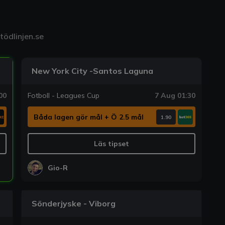
ödlinjen.se
New York City -Santos Laguna
00
Fotboll - Leagues Cup
7 Aug 01:30
Båda lagen gör mål + Ö 2.5 mål
1.90
Läs tipset
Gio-R
Sönderjyske - Viborg