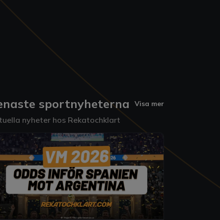
enaste sportnyheterna
Visa mer
tuella nyheter hos Rekatochklart