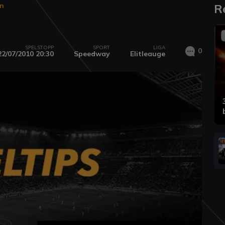
n
R
SPELSTOPP
SPORT
LIGA
0
22/07/2010 20:30
Speedway
Elitleauge