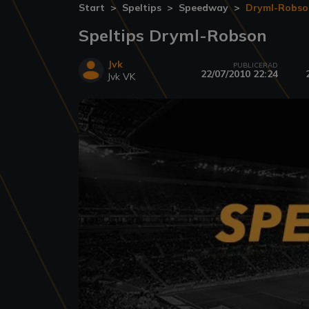
Start
Speltips
Speedway
Dryml-Robso
Speltips Dryml-Robson
Jvk
PUBLICERAD
22/07/2010 22:24
Jvk VK