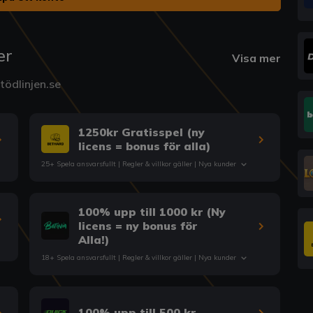
er
Visa mer
ödlinjen.se
1250kr Gratisspel (ny
licens = bonus för alla)
25+ Spela ansvarsfullt |
Regler & villkor
gäller | Nya kunder
100% upp till 1000 kr (Ny
licens = ny bonus för
Alla!)
18+ Spela ansvarsfullt |
Regler & villkor
gäller | Nya kunder
100% upp till 500 kr