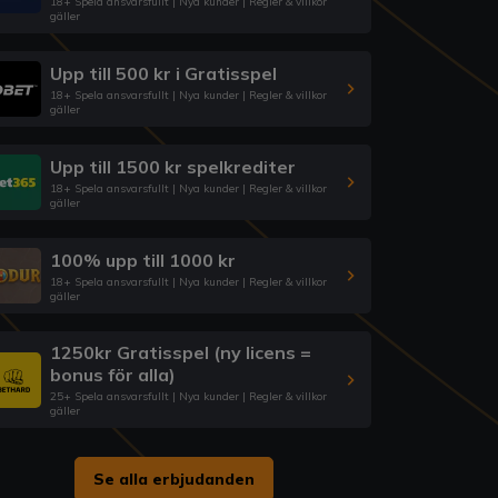
18+ Spela ansvarsfullt | Nya kunder | Regler & villkor
gäller
Upp till 500 kr i Gratisspel
18+ Spela ansvarsfullt | Nya kunder | Regler & villkor
gäller
Upp till 1500 kr spelkrediter
18+ Spela ansvarsfullt | Nya kunder | Regler & villkor
gäller
100% upp till 1000 kr
18+ Spela ansvarsfullt | Nya kunder | Regler & villkor
gäller
1250kr Gratisspel (ny licens =
bonus för alla)
25+ Spela ansvarsfullt | Nya kunder | Regler & villkor
gäller
Se alla erbjudanden