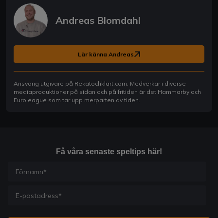
Andreas Blomdahl
Lär känna Andreas
Ansvarig utgivare på Rekatochklart.com. Medverkar i diverse
mediaproduktioner på sidan och på fritiden är det Hammarby och
Euroleague som tar upp merparten av tiden.
Få våra senaste speltips här!