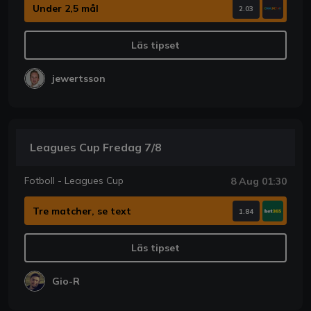
Under 2,5 mål
2.03
Läs tipset
jewertsson
Leagues Cup Fredag 7/8
Fotboll - Leagues Cup
8 Aug 01:30
Tre matcher, se text
1.84
Läs tipset
Gio-R