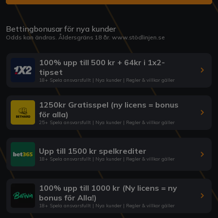
Bettingbonusar för nya kunder
Odds kan ändras. Åldersgräns 18 år.
www.stödlinjen.se
100% upp till 500 kr + 64kr i 1x2-
tipset
18+ Spela ansvarsfullt | Nya kunder | Regler & villkor gäller
1250kr Gratisspel (ny licens = bonus
för alla)
25+ Spela ansvarsfullt | Nya kunder | Regler & villkor gäller
Upp till 1500 kr spelkrediter
18+ Spela ansvarsfullt | Nya kunder | Regler & villkor gäller
100% upp till 1000 kr (Ny licens = ny
bonus för Alla!)
18+ Spela ansvarsfullt | Nya kunder | Regler & villkor gäller