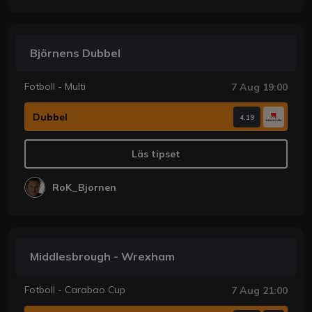
Björnens Dubbel
Fotboll - Multi
7 Aug 19:00
Dubbel
4.19
Läs tipset
RoK_Bjornen
Middlesbrough - Wrexham
Fotboll - Carabao Cup
7 Aug 21:00