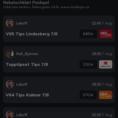
Rekatochklart Poolspel
Odds kan ändras. Åldersgräns 18 år.
www.stödlinjen.se
Leboff
12:45
7 Aug
V65 Tips Lindesberg 7/8
648 kr
RoK_Bjornen
19:00
7 Aug
Topptipset Tips 7/8
216 kr
Leboff
19:30
7 Aug
V64 Tips Kalmar 7/8
576 kr
Leboff
20:55
7 Aug