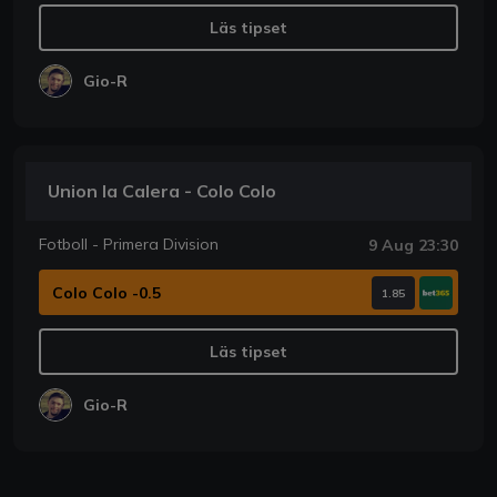
Läs tipset
Gio-R
Union la Calera - Colo Colo
Fotboll - Primera Division
9 Aug 23:30
Colo Colo -0.5
1.85
Läs tipset
Gio-R