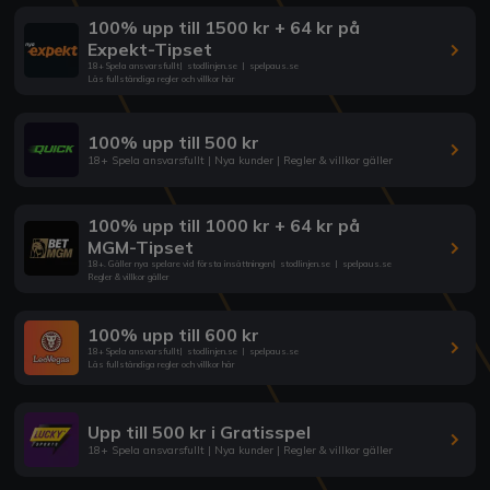
100% upp till 1500 kr + 64 kr på
Expekt-Tipset
18+ Spela ansvarsfullt
|
stodlinjen.se
|
spelpaus.se
Läs fullständiga regler och villkor här
100% upp till 500 kr
18+ Spela ansvarsfullt | Nya kunder | Regler & villkor gäller
100% upp till 1000 kr + 64 kr på
MGM-Tipset
18+. Gäller nya spelare vid första insättningen
|
stodlinjen.se
|
spelpaus.se
Regler & villkor gäller
100% upp till 600 kr
18+ Spela ansvarsfullt
|
stodlinjen.se
|
spelpaus.se
Läs fullständiga regler och villkor här
Upp till 500 kr i Gratisspel
18+ Spela ansvarsfullt | Nya kunder | Regler & villkor gäller