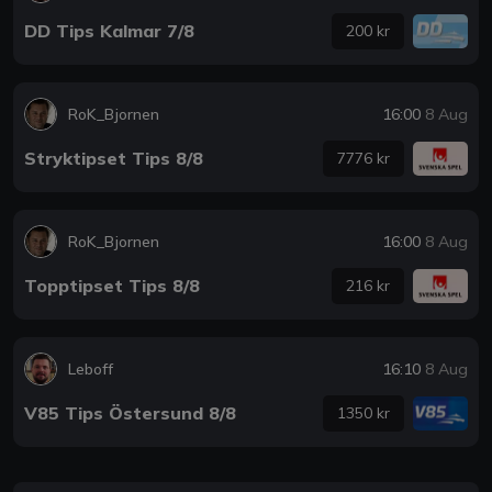
DD Tips Kalmar 7/8
200 kr
RoK_Bjornen
16:00
8 Aug
Stryktipset Tips 8/8
7776 kr
RoK_Bjornen
16:00
8 Aug
Topptipset Tips 8/8
216 kr
Leboff
16:10
8 Aug
V85 Tips Östersund 8/8
1350 kr