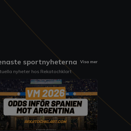
enaste sportnyheterna
Visa mer
tuella nyheter hos Rekatochklart