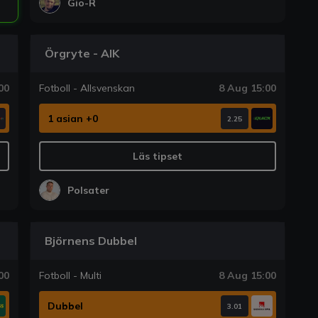
Gio-R
Örgryte - AIK
00
Fotboll - Allsvenskan
8 Aug 15:00
1 asian +0
2.25
Läs tipset
Polsater
Björnens Dubbel
00
Fotboll - Multi
8 Aug 15:00
Dubbel
3.01