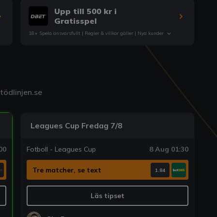
Upp till 500 kr i
Gratisspel
18+ Spela ansvarsfullt |
Regler & villkor
gäller | Nya kunder
ödlinjen.se
Leagues Cup Fredag 7/8
00
Fotboll - Leagues Cup
8 Aug 01:30
Tre matcher, se text
1.84
Läs tipset