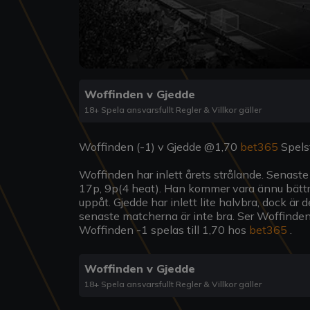
Woffinden v Gjedde
18+ Spela ansvarsfullt Regler & Villkor gäller
Woffinden (-1) v Gjedde @1,70
bet365
Spels
Woffinden har inlett årets strålande. Senast
17p, 9p(4 heat). Han kommer vara ännu bätt
uppåt. Gjedde har inlett lite halvbra, dock är
senaste matcherna är inte bra. Ser Woffinden s
Woffinden -1 spelas till 1,70 hos
bet365
.
Woffinden v Gjedde
18+ Spela ansvarsfullt Regler & Villkor gäller