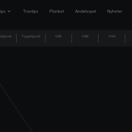
ips
Travtips
Planket
Andelsspel
Nyheter
atipset
Topptipset
V85
V86
V64