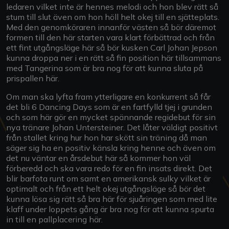
ledaren vilket inte är hennes melodi och hon blev rätt så
stum till slut även om hon höll helt okej till en sjätteplats.
Med den genomköraren innanför västen så bör däremot
formen till den här starten vara klart förbättrad och från
ett fint utgångsläge här så bör kusken Carl Johan Jepson
kunna droppa ner i en rätt så fin position här tillsammans
med Tangerina som är bra nog för att kunna sluta på
prispallen här.
Om man ska lyfta fram ytterligare en konkurrent så får
det bli 6 Dancing Days som är en fartfylld tjej i grunden
och som här gör en mycket spännande regidebut för sin
nya tränare Johan Untersteiner. Det låter väldigt positivt
från stallet kring hur hon har skött sin träning då man
säger sig ha en positiv känsla kring henne och även om
det nu väntar en årsdebut här så kommer hon väl
förberedd och ska vara redo för en fin insats direkt. Det
blir barfota runt om samt en amerikansk sulky vilket är
optimalt och från ett helt okej utgångsläge så bör det
kunna lösa sig rätt så bra här för sjuåringen som med lite
klaff under loppets gång är bra nog för att kunna spurta
in till en pallplacering här.