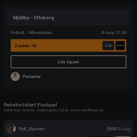
Mjällby - Elfsborg
Fotboll - Allsvenskan
8 Aug 17:30
2 asian +0
2.35
Läs tipset
Polsater
Rekatochklart Poolspel
Odds kan ändras. Åldersgräns 18 år.
www.stödlinjen.se
RoK_Bjornen
19:00
6 Aug