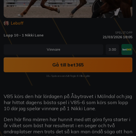
Leboff
SPELSTOPP
Lopp 10 - 1 Nikki Lane
21/03/2026 18:05
Vinnare
3.00
Gå till bet365
18+ Spela ansvarsfullt Regler & Villkor gäller
V85 körs den här lördagen på Åbytravet i Mölndal och jag
har hittat dagens bästa spel i V85-6 som körs som lopp
10 där jag spelar vinnare på 1 Nikki Lane.
Den här fina märren har hunnit med att göra fyra starter i
år vilket som bäst har resulterat i en seger och två
andraplatser men trots det så kan man ändå säga att hon