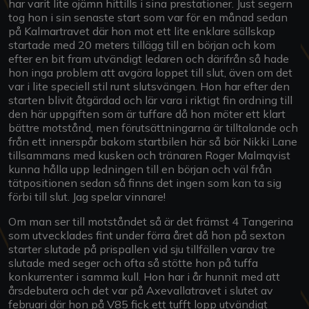
har varit lite ojämn hittills i sina prestationer. Just segern
tog hon i sin senaste start som var för en månad sedan
på Kalmartravet där hon mot ett lite enklare sällskap
startade med 20 meters tillägg till en början och kom
efter en bit fram utvändigt ledaren och därifrån så hade
hon inga problem att avgöra loppet till slut, även om det
var i lite speciell stil runt slutsvängen. Hon har efter den
starten blivit åtgärdad och lär vara i riktigt fin ordning till
den här uppgiften som är tuffare då hon möter ett klart
bättre motstånd, men förutsättningarna är tilltalande och
från ett innerspår bakom startbilen här så bör Nikki Lane
tillsammans med kusken och tränaren Roger Malmqvist
kunna hålla upp ledningen till en början och väl från
tätpositionen sedan så finns det ingen som kan ta sig
förbi till slut. Jag spelar vinnare!
Om man ser till motståndet så är det främst 4 Tangerina
som utvecklades fint under förra året då hon på sexton
starter slutade på prispallen vid sju tillfällen varav tre
slutade med seger och ofta så stötte hon på tuffa
konkurrenter i samma kull. Hon har i år hunnit med att
årsdebutera och det var på Axevallatravet i slutet av
februari där hon på V85 fick ett tufft lopp utvändigt