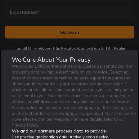
Jag vill få nyhetsbrev från Rekatochklart och jag är 18+. Regler
och villkor gäller.
*
We Care About Your Privacy
We and our
1006
partners store and access personal data, like
browsing data or unique identifiers, on your device. Selecting I
Accept enables tracking technologies to support the purposes
shown under we and our partners process data to provide. If
trackers are disabled, some content and ads you see may not be
Affiliate Modell
Ansvarsfullt Spelande
Cookie Policy
as relevant to you. You can resurface this menu to change your
Om Rekatochklart
F.A.Q
Användarvilkor
choices or withdraw consent at any time by clicking the Show
Purposes link on the bottom of the webpage [or the floating icon
Kontakta oss
Nyhetsarkiv
Integritetspolicy
on the bottom-left of the webpage, if applicable]. Your choices will
Redaktionen
Tipsarkiv
Sportkalender
have effect within our Website. For more details, refer to our
Privacy Policy.
Redaktionell policy
Rekatochklart shop
We and our partners process data to provide:
Use precise geolocation data. Actively scan device
Rekatochklart.com är Sveriges ledande betting-community. 2017 nominerades