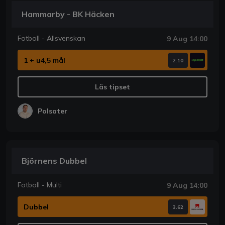
Hammarby - BK Häcken
Fotboll - Allsvenskan
9 Aug 14:00
1 + u4,5 mål
2.10
Läs tipset
Polsater
Björnens Dubbel
Fotboll - Multi
9 Aug 14:00
Dubbel
3.62