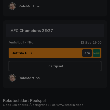
RoloMartins
AFC Champions 26/27
Amfotboll - NFL
13 Sep 19:00
Buffalo Bills
6.00
Läs tipset
RoloMartins
Rekatochklart Poolspel
Odds kan ändras. Åldersgräns 18 år.
www.stödlinjen.se