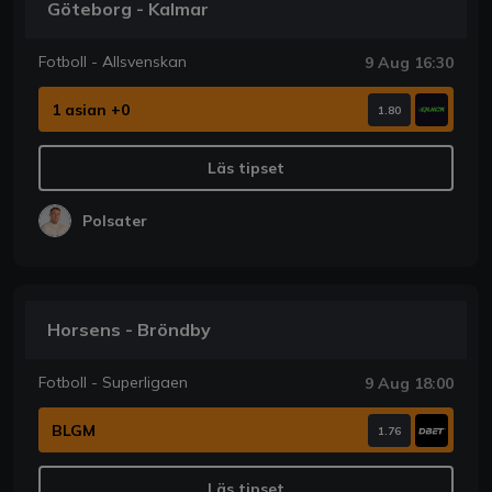
Göteborg - Kalmar
Fotboll - Allsvenskan
9 Aug 16:30
1 asian +0
1.80
Läs tipset
Polsater
Horsens - Bröndby
Fotboll - Superligaen
9 Aug 18:00
BLGM
1.76
Läs tipset