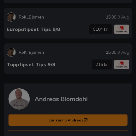
RoK_Bjornen
15:00
9 Aug
Europatipset Tips 9/8
5184 kr
RoK_Bjornen
15:00
9 Aug
Topptipset Tips 9/8
216 kr
Andreas Blomdahl
Lär känna Andreas