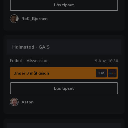
Läs tipset
RoK_Bjornen
Halmstad - GAIS
Fotboll - Allsvenskan
9 Aug 16:30
Under 3 mål asian
1.68
Läs tipset
Aston