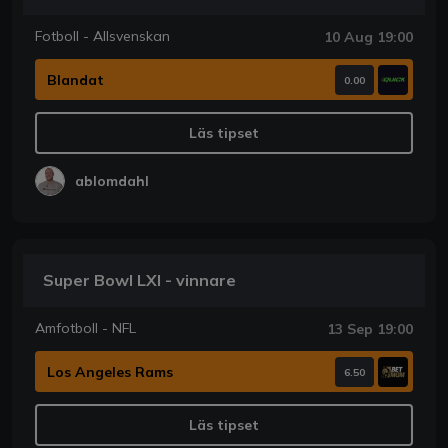
Fotboll - Allsvenskan
10 Aug 19:00
Blandat
0.00
Läs tipset
ablomdahl
Super Bowl LXI - vinnare
Amfotboll - NFL
13 Sep 19:00
Los Angeles Rams
6.50
Läs tipset