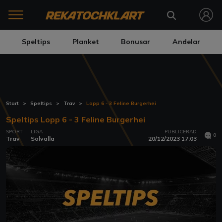
Speltips
Planket
Bonusar
Andelar
Start
Speltips
Trav
Lopp 6 - 3 Feline Burgerhei
Speltips Lopp 6 - 3 Feline Burgerhei
SPORT
LIGA
PUBLICERAD
0
Trav
Solvalla
20/12/2023 17:03