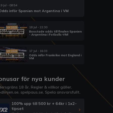
19 Jul - 08:54
Odds inför Spanien mot Argentina i VM
18 Jul - 22:30
Boostade odds till finalen Spanien
- Argentina i Fotbolls-VM!
17 Jul - 16:33
Odds inför Frankrike mot England i
VM
onusar för nya kunder
ersgräns 18 år. Regler & villkor gäller.
dlinjen.se
.
spelpaus.se
. Spela ansvarsfullt.
100% upp till 500 kr + 64kr i 1x2-
tipset