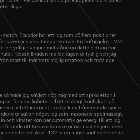
här och vill avsluta sin tid på europeisk mark på ett
heter duga.
match. Ecuador har ett lag som på flera positioner
fensiven är särskilt imponerande. En häftig joker i VM-
t betydligt svagare motstånd än detta och jag har
nuter. Klasskillnaden mellan lagen är tydlig och jag
n start till mål trots möjlig rotation och trots spel
så hade jag såklart nöjt mig med att spika ettan i
g ser fina möjligheter till ett mäktigt knallskott på
hica och Muriqi är ett axplock av frånvarande pjäser.
ndorra är sällan något lag som imponerar spelmässigt,
och vinster kan per automatik ge energi till ett lag
r fortfarande att Kosovo kanske är närmast segern, men
ns täckning för en skräll. 1X2 är en minst sagt spännande