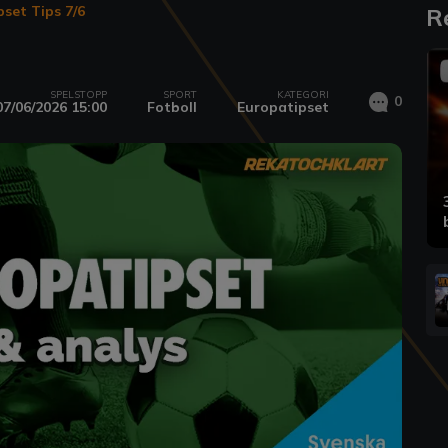
set Tips 7/6
R
SPELSTOPP
SPORT
KATEGORI
0
07/06/2026 15:00
Fotboll
Europatipset