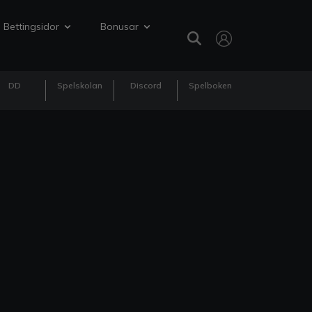
Bettingsidor
Bonusar
DD
Spelskolan
Discord
Spelboken