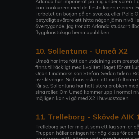
Arlanda har imponerat på mig under våren. Lag
kan konkurrera med de flesta lagen i serien. F
i arbetet än början på en svacka, eller Pelle O
betydligt svårare att hitta någon jämn nivå i 
övertygande. Jag tror att Arlanda studsar till
flygplanstokiga hemmapubliken
10. Sollentuna - Umeå X2
Umeå har inte fått den utdelning som prestat
finns tillräckligt med kvalitet i laget för att
Örjan Lindmarks son Stefan. Sedan tiden i Bra
av slitvargar. Nu finns risken att mittfältare
får se. Sollentuna har haft stora problem med 
sina roller. Om Umeå kommer upp i normal nivå
möjligen kan vi gå med X2 i huvudstaden.
11. Trelleborg - Skövde AIK 
Trelleborg ser för mig ut som ett lag som är på
Truppen håller aningen för hög klass för den h