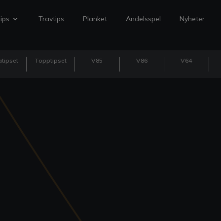
ips
Travtips
Planket
Andelsspel
Nyheter
tipset
Topptipset
V85
V86
V64