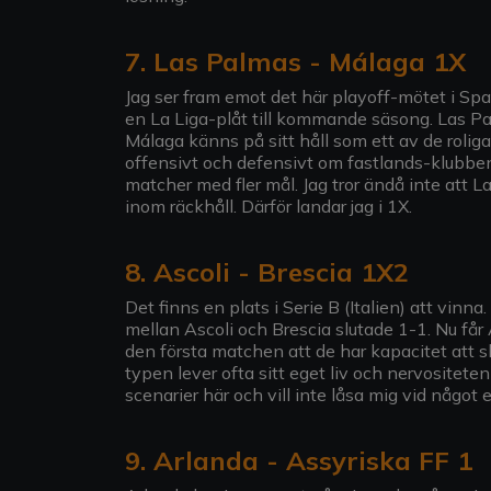
7. Las Palmas - Málaga 1X
Jag ser fram emot det här playoff-mötet i Span
en La Liga-plåt till kommande säsong. Las Pa
Málaga känns på sitt håll som ett av de roliga
offensivt och defensivt om fastlands-klubben
matcher med fler mål. Jag tror ändå inte att 
inom räckhåll. Därför landar jag i 1X.
8. Ascoli - Brescia 1X2
Det finns en plats i Serie B (Italien) att vinna.
mellan Ascoli och Brescia slutade 1-1. Nu få
den första matchen att de har kapacitet att 
typen lever ofta sitt eget liv och nervositeten 
scenarier här och vill inte låsa mig vid något 
9. Arlanda - Assyriska FF 1