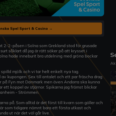
venska Spel Sport & Casino →
mt 2-2-påsen i Solna som Grekland stod för grusade
rt såklart då jag är rätt säker på att krysset i
S
lna hade inneburit bra utdelning med gröna bockar
Ak
pilld mjölk och vi tar helt enkelt nya tag.
av kupongen. Sex till antalet och ett par fräscha drag
nser på Fyn mot Danmark men även Andorra ska kunna
ett koppel av stjärnor. Spikarna jag främst blickar
 Ranheim - Strömmen.
rna på. Som alltid är det först till kvarn som gäller och
 är som tidigare nämnt bara ett första utkast och
a ut när det väl går live.