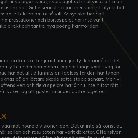
et är välorganiserat, svårslaget och har visat att man
örlusten mot Gefle senast ser jag mer som ett olycksfall
lsson-effekten om ni så vill. Assyriska har haft
sina prestationer och bortaspelet har inte varit
baka direkt och tar tre nya poäng framför den
ionerna kanske förtjänat, men jag tycker ändå att det
 kunna lyfta under sommaren. Jag har länge varit svag för
ge har det alltid funnits en fäbless för den här typen
n saknas då en lättare skada satte stopp senast. Men vi
offensiven och flera spelare har ännu inte hittat rätt i
 tycker jag att gästerna är det bättre laget och
1X
 väg mot högre divisioner igen. Det är inte så konstigt.
är serien och resultaten har varit därefter. Offensiven