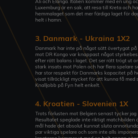
Ali och Elanga. Italien kommer med en ung oc
Luxemburg är en sak, att resa till Kreta och ha
hemmalaget som det mer färdiga laget för da
helt i hamn.
3. Danmark - Ukraina 1X2
Danmark har inte på något sätt övertygat på
mot DR Kongo var knappast något styrkebesk
efter rätt balans i laget. Det ser rätt trögt u
stark insats mot Polen och har flera spelare 
har stor respekt för Danmarks kapacitet på h
visat tillräckligt mycket för att kunna få med
Knalljobb på Fyn helt enkelt.
4. Kroatien - Slovenien 1X
Trots förlusten mot Belgien senast tycker jag 
Resultatet speglade inte riktigt matchbilden ö
mål hade det absolut kunnat sluta annorlunda
par viktiga spelare och som inte alls imponer